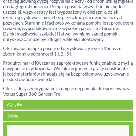
oraz regulowaną dyszę rozpylania cieczy - od drobniutkiej mgiełki
do ciągłego strumienia. Pompka posiada wszystkie niezbędne
uszczelki, wężyk ssący jest wyposażony w obciążnik, dzięki
czemu opryskiwacz może bez przeszkód pracować w różnych
pozycjach. Starannie i fachowo wykonana pompka jest produktem
trwałym, wyprodukowanym z wysokiej jakości materiałów.
Dzięki możliwości szybkiej i łatwej wymiany samej pompki,
opryskiwacz może być długotrwale eksploatowany.
Oferowana pompka pasuje od opryskiwaczy z serii Venus ze
zbiornikami o pojemności 1 l, 2l, 5 l.
Produkty marki Kwazar są zaprojektowane funkcjonalnie, z myślą
o wygodzie użytkownika. Wysoka ergonomia pracy i doskonała
jakość materiałów składają się na bezproblemowe użytkowanie
produktów przez wiele lat.
Oferta dotyczy oryginalnej, kompletnej pompki do opryskiwacza
Venus Super 360 Garden Pro.
Wysyłka
Opinie