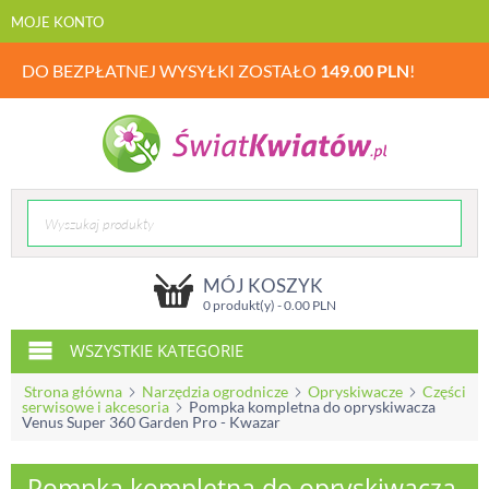
MOJE KONTO
DO BEZPŁATNEJ WYSYŁKI ZOSTAŁO
149.00
PLN
!
MÓJ KOSZYK
0 produkt(y) -
0.00
PLN
WSZYSTKIE KATEGORIE
Strona główna
Narzędzia ogrodnicze
Opryskiwacze
Części
serwisowe i akcesoria
Pompka kompletna do opryskiwacza
Venus Super 360 Garden Pro - Kwazar
Pompka kompletna do opryskiwacza