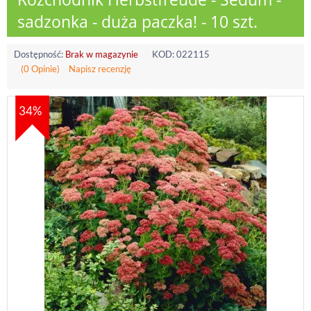
sadzonka - duża paczka! - 10 szt.
Dostępność:
Brak w magazynie
KOD:
022115
(0 Opinie)
Napisz recenzję
34%