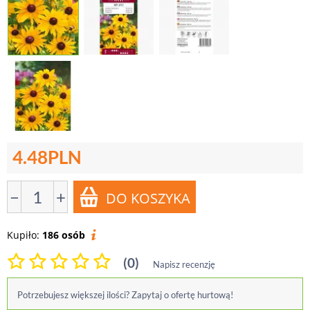
4.48
PLN
−
+
Kupiło:
186 osób
(0)
Napisz recenzję
Potrzebujesz większej ilości? Zapytaj o ofertę hurtową!