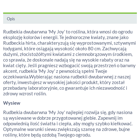
Opis
Rudbekia dwubarwna 'My Joy' to roślina, która wnosi do ogrodu
eksplozję kolorów i energii. Te jednoroczne kwiaty, znane jako
Rudbeckia hirta, charakteryzują się wyprostowanymi, sztywnymi
łodygami, które osiągają wysokość około 80 cm. Zachwycają
dużymi, złocistożółtymi kwiatami z ciemnobrązowym środkiem,
co sprawia, że doskonale nadają się na wysokie rabaty oraz na
kwiat cięty. Jeśli pragniesz wzbogacić swoją przestrzeń o barwny
akcent, rudbekia 'My Joy' z pewnością spełni Twoje
oczekiwania.Wybierając nasiona rudbekii dwubarwnej z naszej
oferty, inwestujesz w wysokiej jakości produkt, który został
przebadany laboratoryjnie, co gwarantuje ich niezawodność i
zdrowy wzrost roślin.
Wysiew
Rudbekia dwubarwna 'My Joy' najlepiej rozwija się, gdy nasiona
są wysiewane w dobrze przygotowanej glebie. Zapewnij im
odpowiednią ilość światła i ciepła, aby mogły szybko kiełkować.
Optymalne warunki siewu zwiększają szansę na zdrowe, bujne
rośliny, które będą ozdobą Twojego ogrodu.