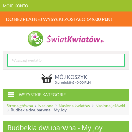
MOJE KONTO
DO BEZPŁATNEJ WYSYŁKI ZOSTAŁO
149.00
PLN
!
MÓJ KOSZYK
0 produkt(y) -
0.00
PLN
WSZYSTKIE KATEGORIE
Strona główna
Nasiona
Nasiona kwiatów
Nasiona jeżówki
Rudbekia dwubarwna - My Joy
Rudbekia dwubarwna - My Joy