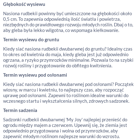
Głębokość wysiewu
Nasiona rudbekii powinny być umieszczone na głębokości około
0,5 cm. To zapewnia odpowiednią ilość światła i powietrza,
niezbędnych do prawidłowego rozwoju młodych roślin. Dbaj o to,
aby gleba była lekko wilgotna, co wspomaga kiełkowanie.
Termin wysiewu do gruntu
Kiedy siać nasiona rudbekii dwubarwnej do gruntu? Idealny czas
to okres od kwietnia do maja, kiedy gleba jest już odpowiednio
ogrzana, a ryzyko przymrozków minimalne. Pozwala to na szybki
rozwój rośliny i przygotowanie do obfitego kwitnienia.
Termin wysiewu pod osłonami
Kiedy siać nasiona rudbekii dwubarwnej pod osłonami? Początek
wiosny, w marcu i kwietniu, to najlepszy czas, aby rozpocząć
uprawę pod osłonami. Zapewni to roślinom idealne warunki do
wczesnego startu i wykształcenia silnych, zdrowych sadzonek.
Termin sadzenia
Sadzonki rudbekii dwubarwnej 'My Joy' najlepiej przenieść do
ogrodu między majem a czerwcem. Upewnij się, że ziemia jest
odpowiednio przygotowana i wolna od przymrozków, aby
zapewnić młodym roślinom najlepsze warunki do wzrostu.