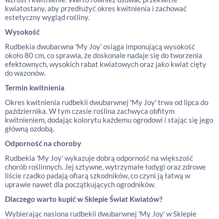
kwiatostany, aby przedłużyć okres kwitnienia i zachować
estetyczny wygląd rośliny.
Wysokość
Rudbekia dwubarwna 'My Joy' osiąga imponującą wysokość
około 80 cm, co sprawia, że doskonale nadaje się do tworzenia
efektownych, wysokich rabat kwiatowych oraz jako kwiat cięty
do wazonów.
Termin kwitnienia
Okres kwitnienia rudbekii dwubarwnej 'My Joy' trwa od lipca do
października. W tym czasie roślina zachwyca obfitym
kwitnieniem, dodając kolorytu każdemu ogrodowi i stając się jego
główną ozdobą.
Odporność na choroby
Rudbekia 'My Joy' wykazuje dobrą odporność na większość
chorób roślinnych. Jej sztywne, wytrzymałe łodygi oraz zdrowe
liście rzadko padają ofiarą szkodników, co czyni ją łatwą w
uprawie nawet dla początkujących ogrodników.
Dlaczego warto kupić w Sklepie Świat Kwiatów?
Wybierając nasiona rudbekii dwubarwnej 'My Joy' w Sklepie