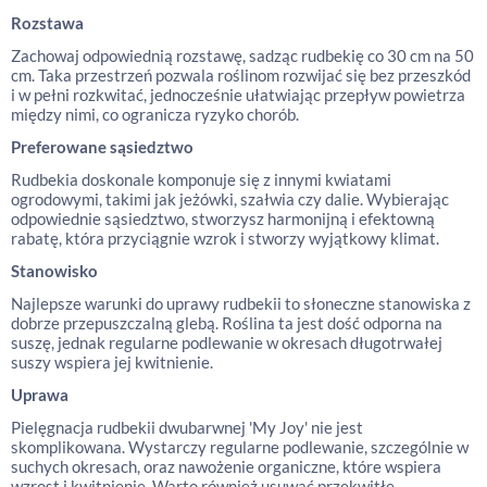
Rozstawa
Zachowaj odpowiednią rozstawę, sadząc rudbekię co 30 cm na 50
cm. Taka przestrzeń pozwala roślinom rozwijać się bez przeszkód
i w pełni rozkwitać, jednocześnie ułatwiając przepływ powietrza
między nimi, co ogranicza ryzyko chorób.
Preferowane sąsiedztwo
Rudbekia doskonale komponuje się z innymi kwiatami
ogrodowymi, takimi jak jeżówki, szałwia czy dalie. Wybierając
odpowiednie sąsiedztwo, stworzysz harmonijną i efektowną
rabatę, która przyciągnie wzrok i stworzy wyjątkowy klimat.
Stanowisko
Najlepsze warunki do uprawy rudbekii to słoneczne stanowiska z
dobrze przepuszczalną glebą. Roślina ta jest dość odporna na
suszę, jednak regularne podlewanie w okresach długotrwałej
suszy wspiera jej kwitnienie.
Uprawa
Pielęgnacja rudbekii dwubarwnej 'My Joy' nie jest
skomplikowana. Wystarczy regularne podlewanie, szczególnie w
suchych okresach, oraz nawożenie organiczne, które wspiera
wzrost i kwitnienie. Warto również usuwać przekwitłe