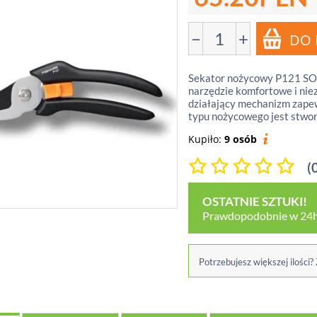
−
+
Sekator nożycowy P121 SOLI
narzędzie komfortowe i nie
działający mechanizm zape
typu nożycowego jest stworz
Kupiło:
9 osób
(
OSTATNIE SZTUKI!
Prawdopodobnie w 24h
Potrzebujesz większej ilości?