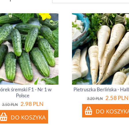
órek śremski F1 - Nr 1 w
Pietruszka Berlińska - Ha
Polsce
2.58
PLN
3.20
PLN
2.98
PLN
3.50
PLN