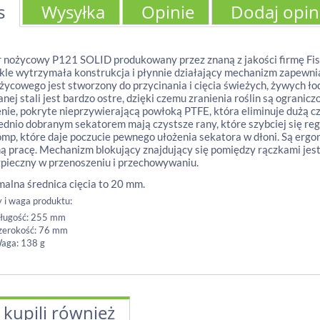
s
Wysyłka
Opinie
Dodaj opin
 nożycowy P121 SOLID produkowany przez znaną z jakości firmę Fis
le wytrzymała konstrukcja i płynnie działający mechanizm zapewni
życowego jest stworzony do przycinania i cięcia świeżych, żywych łod
nej stali jest bardzo ostre, dzięki czemu zranienia roślin są ograni
nie, pokryte nieprzywierającą powłoką PTFE, która eliminuje dużą czę
dnio dobranym sekatorem mają czystsze rany, które szybciej się re
mp, które daje poczucie pewnego ułożenia sekatora w dłoni. Są ergo
 pracę. Mechanizm blokujący znajdujący się pomiędzy rączkami jes
zpieczny w przenoszeniu i przechowywaniu.
lna średnica cięcia to 20 mm.
 i waga produktu:
ługość: 255 mm
zerokość: 76 mm
aga: 138 g
 kupili również