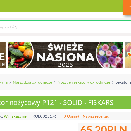
ówna
Narzędzia ogrodnicze
Nożyce i sekatory ogrodnicze
Sekator
tor nożycowy P121 - SOLID - FISKARS
ć:
W magazynie
KOD:
025176
(0 Opinie)
Napisz recenzję
65.20
PLN