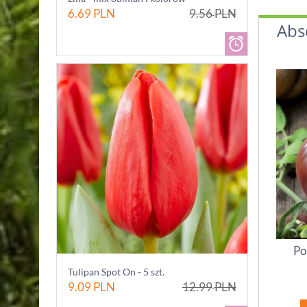
6.69
PLN
9.56
PLN
Abs
Po
Tulipan Spot On - 5 szt.
9.09
PLN
12.99
PLN