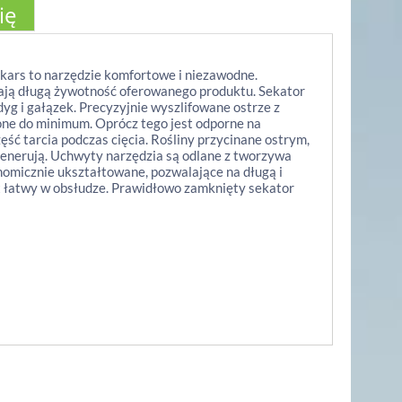
ię
kars to narzędzie komfortowe i niezawodne.
ają długą żywotność oferowanego produktu. Sekator
yg i gałązek. Precyzyjnie wyszlifowane ostrze z
czone do minimum. Oprócz tego jest odporne na
ść tarcia podczas cięcia. Rośliny przycinane ostrym,
generują. Uchwyty narzędzia są odlane z tworzywa
nomicznie ukształtowane, pozwalające na długą i
t łatwy w obsłudze. Prawidłowo zamknięty sekator