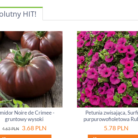
olutny HIT!
midor Noire de Crimee -
Petunia zwisająca, Surf
gruntowy wysoki
purpurowofioletowa Ru
3.68
PLN
5.78
PLN
4.63
PLN