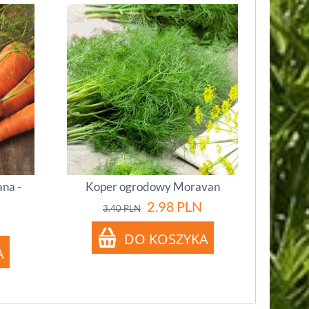
na -
Koper ogrodowy Moravan
2.98
PLN
3.40
PLN