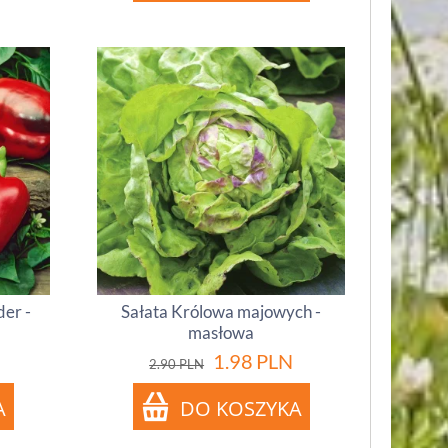
der -
Sałata Królowa majowych -
masłowa
1.98
PLN
2.90
PLN