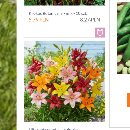
Krokus Botaniczny - mix - 10 szt.
5.79
PLN
8.27
PLN
Lilia - mix odmian i kolorów