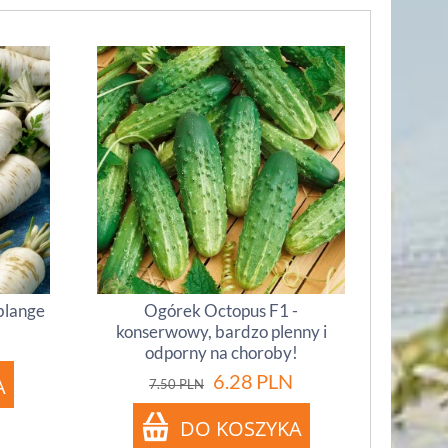
lblange
Ogórek Octopus F1 -
konserwowy, bardzo plenny i
odporny na choroby!
6.28
PLN
7.50
PLN