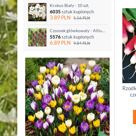
Krokus Biały - 10 szt.
6035
sztuk kupionych
3.89
PLN
5.56
PLN
Czosnek główkowaty - Allium sphaerocephalon - 20 szt.
5576
sztuk kupionych
6.89
PLN
9.84
PLN
Rzodk
cz