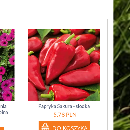
inia
Papryka Sakura - słodka
bina
5.78
PLN