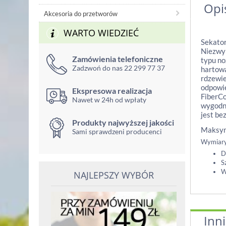
Opi
Akcesoria do przetworów
WARTO WIEDZIEĆ
Sekator
Niezwyk
Zamówienia telefoniczne
typu no
Zadzwoń do nas 22 299 77 37
hartowa
rdzewie
odpowie
Ekspresowa realizacja
FiberCo
Nawet w 24h od wpłaty
wygodną
jest be
Produkty najwyższej jakości
Maksyma
Sami sprawdzeni producenci
Wymiary
D
S
W
NAJLEPSZY WYBÓR
Inni