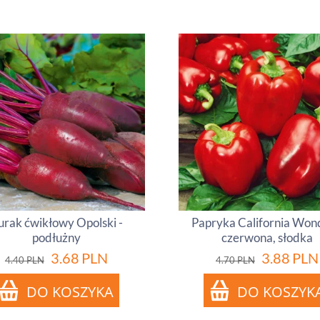
urak ćwikłowy Opolski -
Papryka California Won
podłużny
czerwona, słodka
3.68
PLN
3.88
PLN
4.40
PLN
4.70
PLN