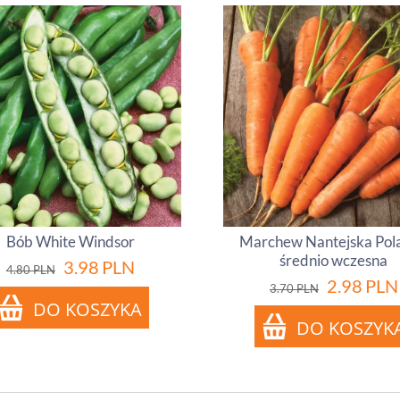
Bób White Windsor
Marchew Nantejska Pola
średnio wczesna
3.98
PLN
4.80
PLN
2.98
PLN
3.70
PLN