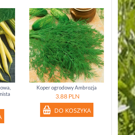
gowa,
Koper ogrodowy Ambrozja
nista
3.88
PLN