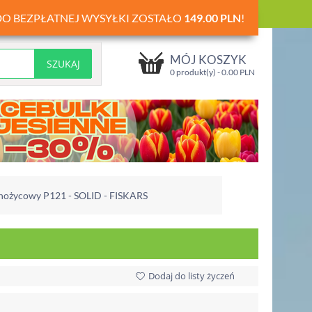
DO BEZPŁATNEJ WYSYŁKI ZOSTAŁO
149.00
PLN
!
MÓJ KOSZYK
0 produkt(y) -
0.00
PLN
 nożycowy P121 - SOLID - FISKARS
Dodaj do listy życzeń