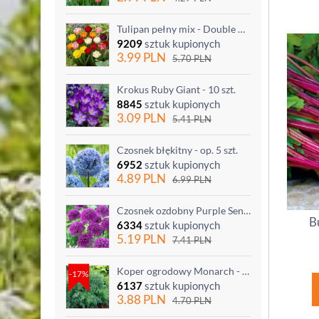
Tulipan pełny mix - Double mix - 5 szt.
9209
sztuk kupionych
3.99
PLN
5.70
PLN
Krokus Ruby Giant - 10 szt.
8845
sztuk kupionych
3.09
PLN
5.41
PLN
Czosnek błękitny - op. 5 szt.
6952
sztuk kupionych
4.89
PLN
6.99
PLN
Czosnek ozdobny Purple Sensation - op. 3 szt.
B
6334
sztuk kupionych
5.19
PLN
7.41
PLN
Koper ogrodowy Monarch - po ścięciu odrasta
-17%
6137
sztuk kupionych
3.88
PLN
4.70
PLN