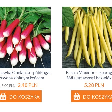
iewka Opolanka - półdługa,
Fasola Maxidor - szpara
erwona z białym końcem
żółta, smaczna i bezwłók
2.48
PLN
5.28
PLN
3.00
PLN