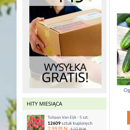
Og
HITY MIESIĄCA
Tulipan Van Eijk - 5 szt.
12609
sztuk kupionych
2.99
PLN
4.27
PLN