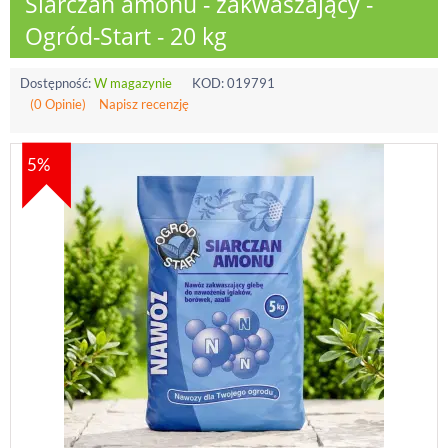
Siarczan amonu - zakwaszający -
Ogród-Start - 20 kg
Dostępność:
W magazynie
KOD:
019791
(0 Opinie)
Napisz recenzję
5%