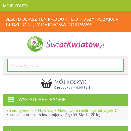
MOJE KONTO
JEŚLI DODASZ TEN PRODUKT DO KOSZYKA, ZAKUP
BĘDZIE OBJĘTY DARMOWĄ DOSTAWĄ!
MÓJ KOSZYK
0 produkt(y) -
0.00
PLN
WSZYSTKIE KATEGORIE
Strona główna
Nawozy
Nawozy do roślin ogrodowych
Siarczan amonu - zakwaszający - Ogród-Start - 20 kg