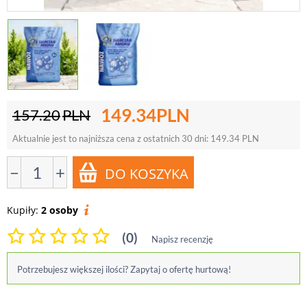
149.34
PLN
157.20
PLN
Aktualnie jest to najniższa cena z ostatnich 30 dni:
149.34
PLN
−
+
Kupiły:
2 osoby
(0)
Napisz recenzję
Potrzebujesz większej ilości? Zapytaj o ofertę hurtową!