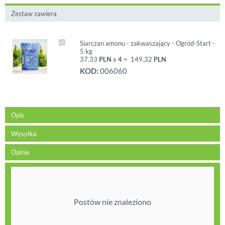
Zestaw zawiera
Siarczan amonu - zakwaszający - Ogród-Start -
5 kg
37.33
PLN
x
4
=
149.32
PLN
KOD:
006060
Opis
Wysyłka
Opinie
Postów nie znaleziono