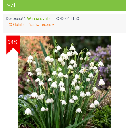
szt.
Dostępność:
W magazynie
KOD:
011150
(0 Opinie)
Napisz recenzję
34%