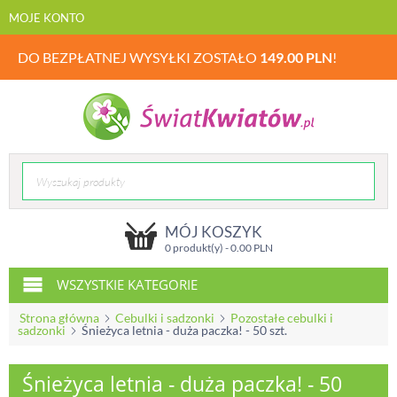
MOJE KONTO
DO BEZPŁATNEJ WYSYŁKI ZOSTAŁO
149.00
PLN
!
MÓJ KOSZYK
0 produkt(y) -
0.00
PLN
WSZYSTKIE KATEGORIE
Strona główna
Cebulki i sadzonki
Pozostałe cebulki i
sadzonki
Śnieżyca letnia - duża paczka! - 50 szt.
Śnieżyca letnia - duża paczka! - 50