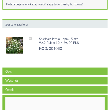
Potrzebujesz większej ilości? Zapytaj o ofertę hurtową!
Zestaw zawiera
Śnieżyca letnia - opak. 5 szt.
9.62
PLN
x
10
=
96.20
PLN
KOD:
001080
Opis
Wysyłka
Opinie