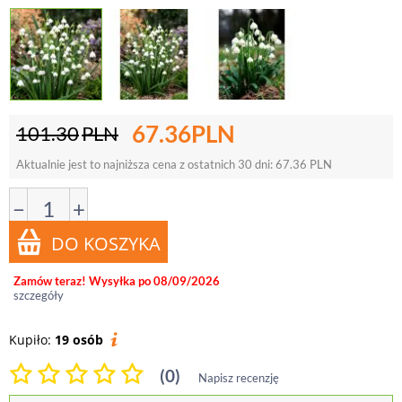
67.36
PLN
101.30
PLN
Aktualnie jest to najniższa cena z ostatnich 30 dni:
67.36
PLN
−
+
Zamów teraz! Wysyłka po 08/09/2026
szczegóły
Kupiło:
19 osób
(0)
Napisz recenzję