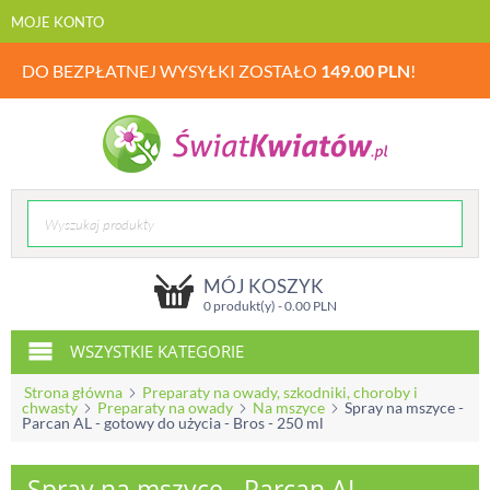
MOJE KONTO
DO BEZPŁATNEJ WYSYŁKI ZOSTAŁO
149.00
PLN
!
MÓJ KOSZYK
0 produkt(y) -
0.00
PLN
WSZYSTKIE KATEGORIE
Strona główna
Preparaty na owady, szkodniki, choroby i
chwasty
Preparaty na owady
Na mszyce
Spray na mszyce -
Parcan AL - gotowy do użycia - Bros - 250 ml
Spray na mszyce - Parcan AL -