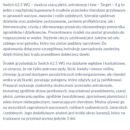
Switch 62,5 WG – zwalcza szarą pleśń, antraknozę i inne – Target – 4 g to
jeden z najchętniej kupowanych środków przeciwko chorobom grzybowym
w uprawach warzyw, owoców i roślin ozdobnych. Szerokie spektrum
działania oraz podwójne zastosowanie, zarówno profilaktyczne, jak i
interwencyjne, czynią z oferowanego preparatu niezawodnego pomocnika
ogrodników i działkowców. Prezentowany środek ma postać granulatu do
rozpuszczenia w wodze. Stężenie cieczy użytkowej jest zależne od celu
zabiegu oraz gatunku, który ma zostać poddany opryskowi. Do
opakowania dołączono szczegółową instrukcję sporządzania zawiesiny,
dzięki której bez trudu prawidłowo dobierzesz dawki.
Środek grzybobójczy Switch 62,5 WG ma działanie wgłębne i kontaktowe,
co oznacza, że nie tylko pokrywa pędy, liście, kwiaty i owoce rośliny,
chroniąc ją przed dostępem pasożytniczych mikroorganizmów, ale również
wnika w jej tkanki, porażając patogeny, które zdążyły już ją zainfekować.
Preparat wykazuje znakomitą skuteczność przeciwko antraknozie,
brunatnej zgniliźnie drzew pestkowych, mączniakowi prawdziwemu, szarej
pleśni, zamieraniu pędów, zgniliźnie twardzikowej, zgorzelowej plamistości i
wielu innym niebezpiecznym, nawracającym chorobom. Można używać go
na wszystkich zagrożonych warzywach, roślinach sadowniczych, zielarskich
i ozdobnych. Jego dodatkowym atutem jest krótki okres karencji, który na
truskawce na przykład wynosi jedynie 3 dni.