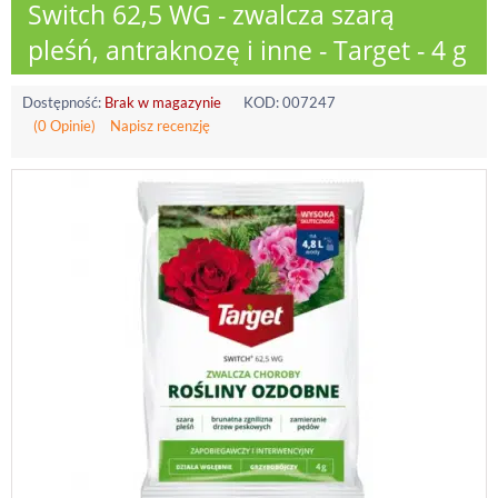
Switch 62,5 WG - zwalcza szarą
pleśń, antraknozę i inne - Target - 4 g
Dostępność:
Brak w magazynie
KOD:
007247
(0 Opinie)
Napisz recenzję