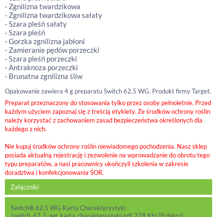
- Zgnilizna twardzikowa
- Zgnilizna twardzikowa sałaty
- Szara pleśń sałaty
- Szara pleśń
- Gorzka zgnilizna jabłoni
- Zamieranie pędów porzeczki
- Szara pleśń porzeczki
- Antraknoza porzeczki
- Brunatna zgnilizna śliw
Opakowanie zawiera 4 g preparatu Switch 62,5 WG. Produkt firmy Target.
Preparat przeznaczony do stosowania tylko przez osoby pełnoletnie. Przed
każdym użyciem zapoznaj się z treścią etykiety. Ze środków ochrony roślin
należy korzystać z zachowaniem zasad bezpieczeństwa określonych dla
każdego z nich.
Nie kupuj środków ochrony roślin niewiadomego pochodzenia. Nasz sklep
posiada aktualną rejestrację i zezwolenie na wprowadzanie do obrotu tego
typu preparatów, a nasi pracownicy ukończyli szkolenia w zakresie
doradztwa i konfekcjonowania ŚOR.
Załączniki
Switch® 62,5 WG Karta Charakterystyki
(switch_62_5_wg_karta_charakterystyki.pdf, 228 Kb) [
Pobierz
]