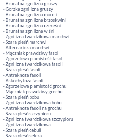
- Brunatna zgnilizna gruszy
- Gorzka zgnilizna gruszy
- Brunatna zgnilizna moreli
- Brunatna zgnilizna brzoskwini
- Brunatna zgnilizna czereśni
- Brunatna zgnilizna wiśni
- Zgnilizna twardzikowa marchwi
- Szara pleśń marchwi
- Alternarioza marchwi
- Mączniak prawdziwy fasoli
- Zgorzelowa plamistość fasoli
- Zgnilizna twardzikowa fasoli
- Szara pleśń fasoli
- Antraknoza fasoli
- Askochytoza fasoli
- Zgorzelowa plamistość grochu
- Mączniak prawdziwy grochu
- Szara pleśń bobu
- Zgnilizna twardzikowa bobu
- Antraknoza fasoli na grochu
- Szara pleśń szczypioru
- Zgnilizna twardzikowa szczypioru
- Zgnilizna twardzikowa
- Szara pleśń cebuli
- Szara pleśń selera