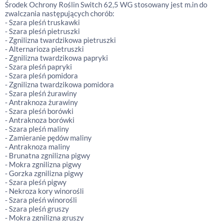
Środek Ochrony Roślin Switch 62,5 WG stosowany jest m.in do
zwalczania następujących chorób:
- Szara pleśń truskawki
- Szara pleśń pietruszki
- Zgnilizna twardzikowa pietruszki
- Alternarioza pietruszki
- Zgnilizna twardzikowa papryki
- Szara pleśń papryki
- Szara pleśń pomidora
- Zgnilizna twardzikowa pomidora
- Szara pleśń żurawiny
- Antraknoza żurawiny
- Szara pleśń borówki
- Antraknoza borówki
- Szara pleśń maliny
- Zamieranie pędów maliny
- Antraknoza maliny
- Brunatna zgnilizna pigwy
- Mokra zgnilizna pigwy
- Gorzka zgnilizna pigwy
- Szara pleśń pigwy
- Nekroza kory winorośli
- Szara pleśń winorośli
- Szara pleśń gruszy
- Mokra zgnilizna gruszy