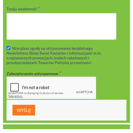
Twoja wiadomość
Wyrażam zgodę na otrzymywanie bezpłatnego
Newslettera Sklep Świat Kwiatów z informacjami m.in.
o najnowszych promocjach, kodach rabatowych i
przedsprzedażach Towarów Polityka prywatności
Zabezpieczenie antyspamowe