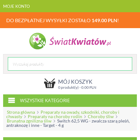
MOJE KONTO
DO BEZPŁATNEJ WYSYŁKI ZOSTAŁO
149.00
PLN
!
MÓJ KOSZYK
0 produkt(y) -
0.00
PLN
WSZYSTKIE KATEGORIE
Strona główna
Preparaty na owady, szkodniki, choroby i
chwasty
Preparaty na choroby roślin
Choroby śliw
Brunatna zgnilizna śliw
Switch 62,5 WG - zwalcza szarą pleśń,
antraknozę i inne - Target - 4 g