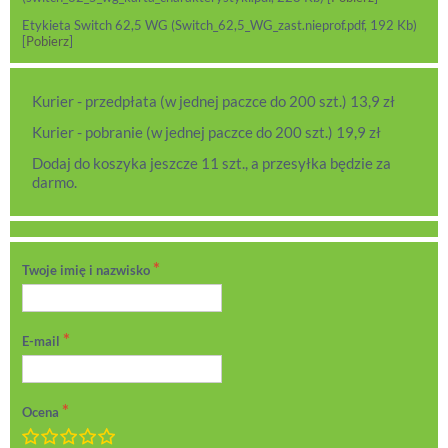
Etykieta Switch 62,5 WG (Switch_62,5_WG_zast.nieprof.pdf, 192 Kb)
[
Pobierz
]
Kurier - przedpłata (w jednej paczce do 200 szt.) 13,9 zł
Kurier - pobranie (w jednej paczce do 200 szt.) 19,9 zł
Dodaj do koszyka jeszcze 11 szt., a przesyłka będzie za
darmo.
Twoje imię i nazwisko
E-mail
Ocena
Marnie
Dostatecznie
Przeciętnie
Bardzo dobrze
Doskonale!