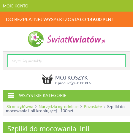
MOJE KONTO
DO BEZPŁATNEJ WYSYŁKI ZOSTAŁO
149.00
PLN
!
MÓJ KOSZYK
0 produkt(y) -
0.00
PLN
WSZYSTKIE KATEGORIE
Strona główna
Narzędzia ogrodnicze
Pozostałe
Szpilki do
mocowania linii kroplującej - 100 szt.
Szpilki do mocowania linii