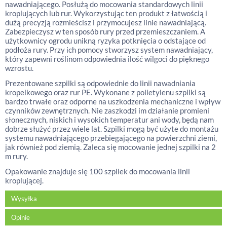
nawadniającego. Posłużą do mocowania standardowych linii
kroplujących lub rur. Wykorzystując ten produkt z łatwością i
dużą precyzją rozmieścisz i przymocujesz linie nawadniającą.
Zabezpieczysz w ten sposób rury przed przemieszczaniem. A
użytkownicy ogrodu unikną ryzyka potknięcia o odstające od
podłoża rury. Przy ich pomocy stworzysz system nawadniający,
który zapewni roślinom odpowiednia ilość wilgoci do pięknego
wzrostu.
Prezentowane szpilki są odpowiednie do linii nawadniania
kropelkowego oraz rur PE. Wykonane z polietylenu szpilki są
bardzo trwałe oraz odporne na uszkodzenia mechaniczne i wpływ
czynników zewnętrznych. Nie zaszkodzi im działanie promieni
słonecznych, niskich i wysokich temperatur ani wody, będą nam
dobrze służyć przez wiele lat. Szpilki mogą być użyte do montażu
systemu nawadniającego przebiegającego na powierzchni ziemi,
jak również pod ziemią. Zaleca się mocowanie jednej szpilki na 2
m rury.
Opakowanie znajduje się 100 szpilek do mocowania linii
kroplującej.
Wysyłka
Opinie