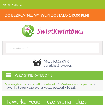
MOJE KONTO
DO BEZPŁATNEJ WYSYŁKI ZOSTAŁO
149.00
PLN
!
MÓJ KOSZYK
0 produkt(y) -
0.00
PLN
WSZYSTKIE KATEGORIE
Strona główna
Cebulki i sadzonki
Zestawy i duże paczki
Tawułka Feuer - czerwona - duża paczka! - 10 szt.
Tawułka Feuer - czerwona - duża