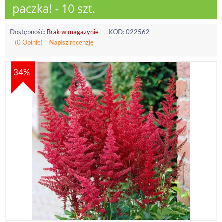
paczka! - 10 szt.
Dostępność:
Brak w magazynie
KOD:
022562
(0 Opinie)
Napisz recenzję
34%