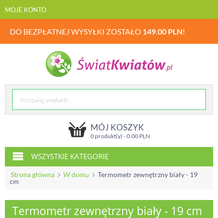
MOJE KONTO
DO BEZPŁATNEJ WYSYŁKI ZOSTAŁO
149.00
PLN
!
MÓJ KOSZYK
0 produkt(y) -
0.00
PLN
WSZYSTKIE KATEGORIE
Strona główna
W domu
Termometr zewnętrzny biały - 19
cm
Termometr zewnętrzny biały - 19 cm