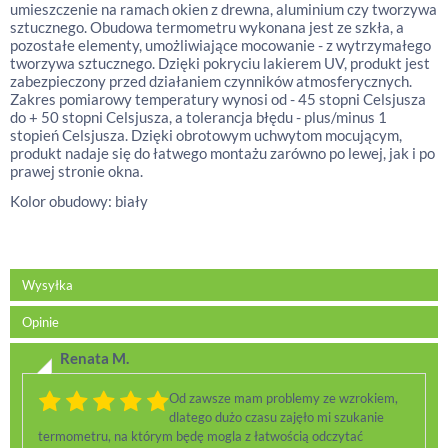
umieszczenie na ramach okien z drewna, aluminium czy tworzywa
sztucznego. Obudowa termometru wykonana jest ze szkła, a
pozostałe elementy, umożliwiające mocowanie - z wytrzymałego
tworzywa sztucznego. Dzięki pokryciu lakierem UV, produkt jest
zabezpieczony przed działaniem czynników atmosferycznych.
Zakres pomiarowy temperatury wynosi od - 45 stopni Celsjusza
do + 50 stopni Celsjusza, a tolerancja błędu - plus/minus 1
stopień Celsjusza. Dzięki obrotowym uchwytom mocującym,
produkt nadaje się do łatwego montażu zarówno po lewej, jak i po
prawej stronie okna.
Kolor obudowy: biały
Wysyłka
Opinie
Renata M.
Od zawsze mam problemy ze wzrokiem,
dlatego dużo czasu zajęło mi szukanie
termometru, na którym będę mogla z łatwością odczytać