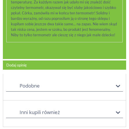
temperaturę. Za każdym razem jak udało mi się znaleźć dość
czytelny termometr, okazywał się być słaby jakościowo i szybko
pękał. Córka, zamówiła mi w końcu ten termometr! Solidny i
bardzo wyraźny, od razu poprosiłam ją o stronę tego sklepu i
kupiłam sobie jeszcze dwa takie same... na zapas. Nie wiem skąd
tak niska cena, jestem w szoku, bo produkt jest fenomenalny.
Niby to tylko termometr ale cieszę się z niego jak małe dziecko!
Dodaj opinię
Podobne
Inni kupili również