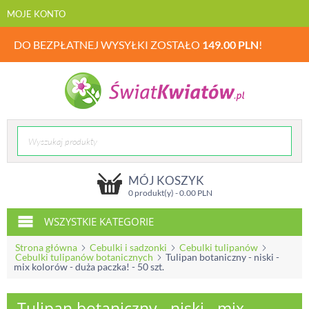
MOJE KONTO
DO BEZPŁATNEJ WYSYŁKI ZOSTAŁO
149.00
PLN
!
MÓJ KOSZYK
0 produkt(y) -
0.00
PLN
WSZYSTKIE KATEGORIE
Strona główna
Cebulki i sadzonki
Cebulki tulipanów
Cebulki tulipanów botanicznych
Tulipan botaniczny - niski -
mix kolorów - duża paczka! - 50 szt.
Tulipan botaniczny - niski - mix