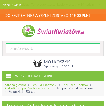
MOJE KONTO
DO BEZPŁATNEJ WYSYŁKI ZOSTAŁO
149.00
PLN
!
MÓJ KOSZYK
0 produkt(y) -
0.00
PLN
WSZYSTKIE KATEGORIE
Strona główna
Cebulki i sadzonki
Cebulki tulipanów
Cebulki tulipanów botanicznych
Tulipan Kolpakowskiana -
duża paczka! - 50 szt.
Tulipan Kolpakowskiana - duża