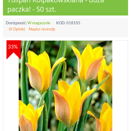
paczka! - 50 szt.
Dostępność:
W magazynie
KOD:
018105
(0 Opinie)
Napisz recenzję
33%