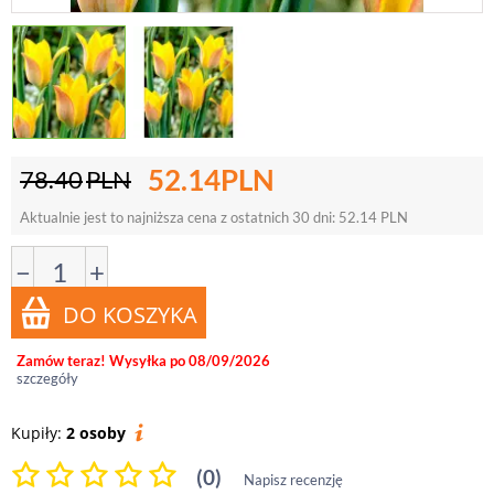
52.14
PLN
78.40
PLN
Aktualnie jest to najniższa cena z ostatnich 30 dni:
52.14
PLN
−
+
Zamów teraz! Wysyłka po 08/09/2026
szczegóły
Kupiły:
2 osoby
(0)
Napisz recenzję