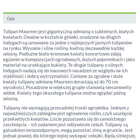
Opis
Tulipan Maureen jest gigantyczną odmianą o subtelnych, białych
kwiatach. Owalne w kształcie główki, osadzone na długich
łodygach są uznawane za jedne z najlepszych jasnych tulipanów
na rynku. Wysokie i silne rośliny, kwitną niezawodnie każdej
wiosny. Podłużne biało-kremowe kwiaty koncertowo zdają
egzamin w kompozycjach ogrodowych, dużych pojemnikach i jako
materiał na urzekające bukiety. Te długie tulipany o silnych
łodygach nadają się do masowych nasadzeń ze względu na ich
stabilność i dobrą wytrzymałość. Cenione za zgrabne i duże
kwiaty tulipany odmiany Maureen dorastają aż do 70 cm
wysokości. Posadzone w większej grupie stanowią niesamowity
widok. Kwiaty tego okazałego tulipana można oglądać późną
wiosną.
Tulipany nie wymagają przesadniej troski ogrodnika. Jednym z
najważniejszych zabiegów jest ogłowienie roślin, czyli usunięcie
przekwitłych kwiatów. Liście pozostawia się do samoistnego
zaschnięcia – ich zadaniem jest odżywienie cebuli. Tulipany są
gatunkiem mrozoodpornym, mogą pozostać zimą w gruncie. Jest
jednak powód, dla którego lepiej wykopać cebulki. Będą silniejsze,