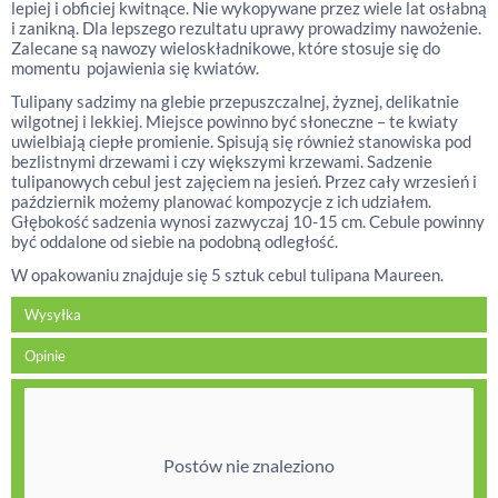
lepiej i obficiej kwitnące. Nie wykopywane przez wiele lat osłabną
i zanikną. Dla lepszego rezultatu uprawy prowadzimy nawożenie.
Zalecane są nawozy wieloskładnikowe, które stosuje się do
momentu pojawienia się kwiatów.
Tulipany sadzimy na glebie przepuszczalnej, żyznej, delikatnie
wilgotnej i lekkiej. Miejsce powinno być słoneczne – te kwiaty
uwielbiają ciepłe promienie. Spisują się również stanowiska pod
bezlistnymi drzewami i czy większymi krzewami. Sadzenie
tulipanowych cebul jest zajęciem na jesień. Przez cały wrzesień i
październik możemy planować kompozycje z ich udziałem.
Głębokość sadzenia wynosi zazwyczaj 10-15 cm. Cebule powinny
być oddalone od siebie na podobną odległość.
W opakowaniu znajduje się 5 sztuk cebul tulipana Maureen.
Wysyłka
Opinie
Postów nie znaleziono