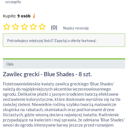
szczegóły
Kupiło:
9 osób
(0)
Napisz recenzję
Potrzebujesz większej ilości? Zapytaj o ofertę hurtową!
Opis
Zawilec grecki - Blue Shades - 8 szt.
Fioletowoniebieskie kwiaty zawilca greckiego 'Blue Shades'
należą do najpiękniejszych akcentów wczesnowiosennego
ogrodu. Delikatne płatki z jasnym środkiem tworzą efektowne
zestawienie kolorystyczne, które doskonale wyróżnia się na tle
świeżej zieleni. Niewielkie rośliny szybko tworzą malownicze
skupiska na rabatach, skalniakach oraz pod koronami drzew
liściastych, gdzie wiosną dociera najwięcej światła. Kwitnienie
przypadające na kwiecień i maj sprawia, że odmiana 'Blue Shades'
wnosi do ogrodu intensywne barwy jeszcze przed rozwojem