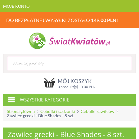
MOJE KONTO
DO BEZPŁATNEJ WYSYŁKI ZOSTAŁO
149.00
PLN
!
MÓJ KOSZYK
0 produkt(y) -
0.00
PLN
WSZYSTKIE KATEGORIE
Strona główna
Cebulki i sadzonki
Cebulki zawilców
Zawilec grecki - Blue Shades - 8 szt.
Zawilec grecki - Blue Shades - 8 szt.