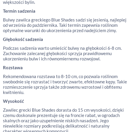
większości bylin.
Termin sadzenia
Bulwy zawilca greckiego Blue Shades sadzi się jesienią, najlepiej
od września do października. Taki termin zapewnia roślinom
optymalne warunki do ukorzenienia przed nadejściem zimy.
Głębokość sadzenia
Podczas sadzenia warto umieścić bulwy na głębokości 6-8 cm.
Zachowanie zalecanej głębokości sprzyja prawidłowemu
ukorzenieniu bulw i ich równomiernemu rozwojowi.
Rozstawa
Rekomendowana rozstawa to 8-10 cm, co pozwala roślinom
swobodnie się rozrastać i tworzyć zwarte, efektowne kępy. Takie
rozmieszczenie sprzyja także zdrowemu wzrostowi i obfitemu
kwitnieniu.
Wysokość
Zawilec grecki Blue Shades dorasta do 15 cm wysokości, dzięki
czemu doskonale prezentuje się na froncie rabat, w ogrodach
skalnych oraz jako uzupełnienie niskich nasadzeń. Jego
niewielkie rozmiary podkreślają delikatność i naturalny
charakter wiosennych kompozycji.