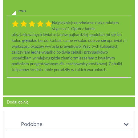
eva
Najpiękniejsza odmiana z jaką miałam
styczność. Oprócz ładnie
ukształtowanych kwiatostanów najbardziej spodobał mi się ich
kolor, głębokie bordo. Cebule same w sobie dobrze się uprawiały i
większość okazów wyrosła prawidłowo. Przy tych tulipanach
zaliczyłam jedną wpadkę bo dwie cebulki przypadkowo
posadziłam w miejscu gdzie ziemię zmieszałam z kwaśnym
podłożem przygotowanym dla szachownicy kostkowej. Cebulki
tulipanów średnio sobie poradziły w takich warunkach.
Dodaj opinię
Podobne