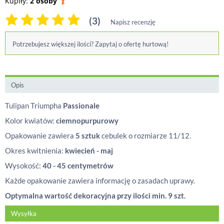
Kupiły:
2 osoby
(3)
Napisz recenzję
Potrzebujesz większej ilości? Zapytaj o ofertę hurtową!
Opis
Tulipan Triumpha
Passionale
Kolor kwiatów:
ciemnopurpurowy
Opakowanie zawiera
5 sztuk
cebulek o rozmiarze 11/12.
Okres kwitnienia:
kwiecień - maj
Wysokość:
40 - 45 centymetrów
Każde opakowanie zawiera informację o zasadach uprawy.
Optymalna wartość dekoracyjna przy ilości min. 9 szt.
Wysyłka