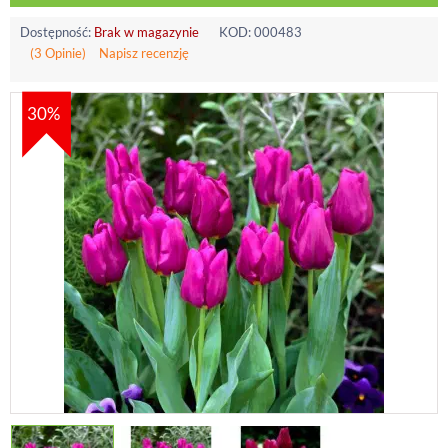
Dostępność:
Brak w magazynie
KOD:
000483
(3 Opinie)
Napisz recenzję
30%