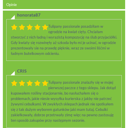
Opinie
honorata87
Tulipany passionale posadziłam w
ogrodzie na kwiat cięty. Chciałam
stworzyć z nich ładną i wyrazistą kompozycję na ślub przyjaciółki.
Gdy kwiaty się rozwinęły aż szkoda było mi je ucinać, w ogrodzie
prezentowały sie na prawdę pięknie, wraz ze swoimi liśćmi w
ładnym butelkowym odcieniu.
CRIS
Tulipany passionale znalazły się w mojej
pierwszej paczce z tego sklepu. Jak dotąd
kupowałem rośliny stacjonarnie, bo nasłuchałem się o
problemach, jakie niesie wysyłka kurierska z jakby nie patrzeć
żywymi cebulkami. W zwykłych sklepach jednak nie spotkałem
się z tak dużym wyborem gatunków jaki mam tutaj. Cebulki
zakiełkowały, dobrze przetrwały zimę więc na pewno zastosuję
ten sposób zakupów przy następnym sezonie.