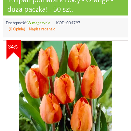
duża paczka! - 50 szt.
Dostępność:
W magazynie
KOD:
004797
(0 Opinie)
Napisz recenzję
34%