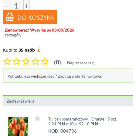
−
+
Zamów teraz! Wysyłka po 08/09/2026
szczegóły
Kupiło:
35 osób
(0)
Napisz recenzję
Potrzebujesz większej ilości? Zapytaj o ofertę hurtową!
Zestaw zawiera
Tulipan pomarańczowy - Orange - 5 szt.
9.21
PLN
x
10
=
92.10
PLN
KOD:
004796