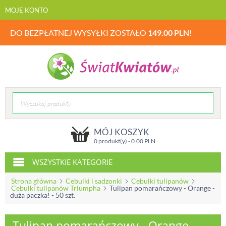
MOJE KONTO
DO BEZPŁATNEJ WYSYŁKI ZOSTAŁO
149.00
PLN
!
MÓJ KOSZYK
0 produkt(y) -
0.00
PLN
WSZYSTKIE KATEGORIE
Strona główna
Cebulki i sadzonki
Cebulki tulipanów
Cebulki tulipanów Triumpha
Tulipan pomarańczowy - Orange -
duża paczka! - 50 szt.
Tulipan pomarańczowy - Orange -