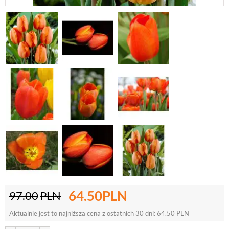
64.50
PLN
97.00
PLN
Aktualnie jest to najniższa cena z ostatnich 30 dni:
64.50
PLN