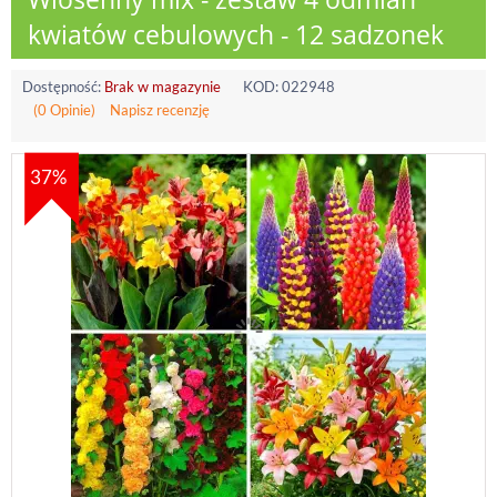
kwiatów cebulowych - 12 sadzonek
Dostępność:
Brak w magazynie
KOD:
022948
(0 Opinie)
Napisz recenzję
37%