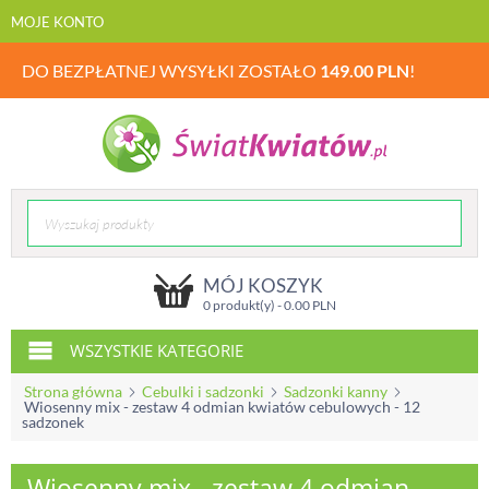
MOJE KONTO
DO BEZPŁATNEJ WYSYŁKI ZOSTAŁO
149.00
PLN
!
MÓJ KOSZYK
0 produkt(y) -
0.00
PLN
WSZYSTKIE KATEGORIE
Strona główna
Cebulki i sadzonki
Sadzonki kanny
Wiosenny mix - zestaw 4 odmian kwiatów cebulowych - 12
sadzonek
Wiosenny mix - zestaw 4 odmian