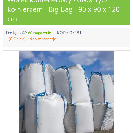
kołnierzem - Big-Bag - 90 x 90 x 120
cm
Dostępność:
W magazynie
KOD:
007481
(0 Opinie)
Napisz recenzję