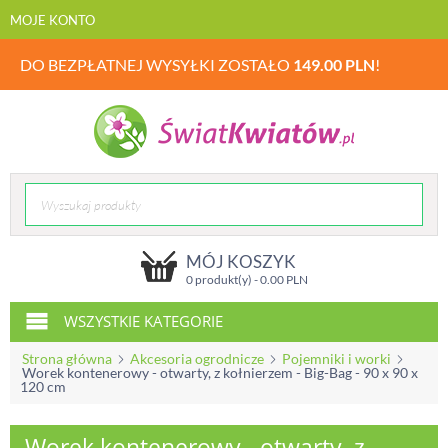
MOJE KONTO
DO BEZPŁATNEJ WYSYŁKI ZOSTAŁO
149.00
PLN
!
MÓJ KOSZYK
0 produkt(y) -
0.00
PLN
WSZYSTKIE KATEGORIE
Strona główna
Akcesoria ogrodnicze
Pojemniki i worki
Worek kontenerowy - otwarty, z kołnierzem - Big-Bag - 90 x 90 x
120 cm
Worek kontenerowy - otwarty, z