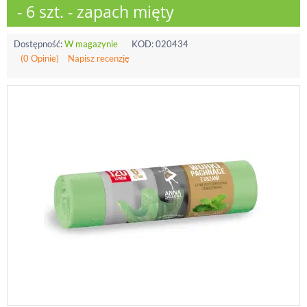
- 6 szt. - zapach mięty
Dostępność:
W magazynie
KOD:
020434
(0 Opinie)
Napisz recenzję