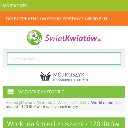
MOJE KONTO
DO BEZPŁATNEJ WYSYŁKI ZOSTAŁO
149.00
PLN
!
MÓJ KOSZYK
0 produkt(y) -
0.00
PLN
WSZYSTKIE KATEGORIE
Strona główna
W domu
Worki na śmieci
Worki na śmieci z
uszami - 120 litrów - 6 szt. - zapach mięty
Worki na śmieci z uszami - 120 litrów