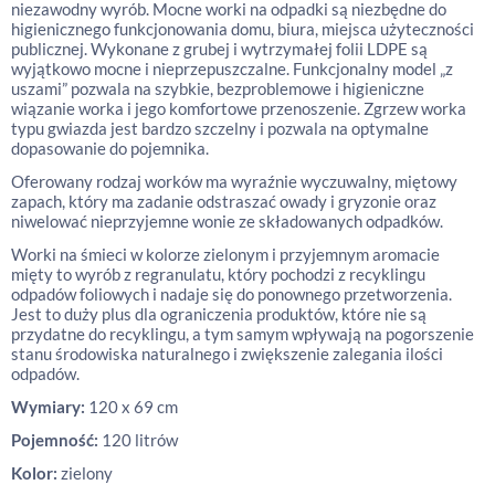
niezawodny wyrób. Mocne worki na odpadki są niezbędne do
higienicznego funkcjonowania domu, biura, miejsca użyteczności
publicznej. Wykonane z grubej i wytrzymałej folii LDPE są
wyjątkowo mocne i nieprzepuszczalne. Funkcjonalny model „z
uszami” pozwala na szybkie, bezproblemowe i higieniczne
wiązanie worka i jego komfortowe przenoszenie. Zgrzew worka
typu gwiazda jest bardzo szczelny i pozwala na optymalne
dopasowanie do pojemnika.
Oferowany rodzaj worków ma wyraźnie wyczuwalny, miętowy
zapach, który ma zadanie odstraszać owady i gryzonie oraz
niwelować nieprzyjemne wonie ze składowanych odpadków.
Worki na śmieci w kolorze zielonym i przyjemnym aromacie
mięty to wyrób z regranulatu, który pochodzi z recyklingu
odpadów foliowych i nadaje się do ponownego przetworzenia.
Jest to duży plus dla ograniczenia produktów, które nie są
przydatne do recyklingu, a tym samym wpływają na pogorszenie
stanu środowiska naturalnego i zwiększenie zalegania ilości
odpadów.
Wymiary:
120 x 69 cm
Pojemność:
120 litrów
Kolor:
zielony