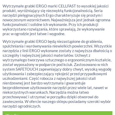
Wytrzymałe grabki ERGO marki CELLFAST to wysokiej jakości
produkt, wyróżniający się niezwykłą funkcjonalnością. Seria
narzędzi pielęgnacyjnych Ergo charakteryzuje się prostym i
nowoczesnym wzornictwem. Najważniejsza jest jednak ogromna
funkcjonalność i solidne ich wykonanie. Przy ich produkcji
wykorzystano rozwiązania, które sprawiają, że wykonywanie
prac w ogrodzie jest łatwe i wygodne.
Wytrzymałe grabki ERGO będą niezastąpione do grabienia,
spulchniania i wyrównywania niewielkich powierzchni. Wszystkie
narzędzia z linii ERGO wykonane zostały z najwyższa dbałością o
szczegóły i najwyższej jakości materiałów. Uchwyt z
wytrzymałego tworzywa sztucznego o ergonomicznym kształcie,
został wyposażony w podparcie pod kciuk. Zastosowano w nich
system SAFETOUCH zapewniający dobry chwyt, wysoką wygodę
użytkowania i zabezpieczający rękojeść przed przypadkowymi
uszkodzeniami. Część robocza z najwyższej jakości stali
nierdzewnej jest bardzo wytrzymała i gwarantuje
bezproblemowe użytkowanie narzędzi przez wiele lat, nawet w
niekorzystnych warunkach. Narzędzia można łatwo
przechowywać i utrzymać w porządku dzięki otworowi do
zawieszenia. W ofercie naszego sklepu posiadamy szeroki wybór
narzędzi ogrodniczych.