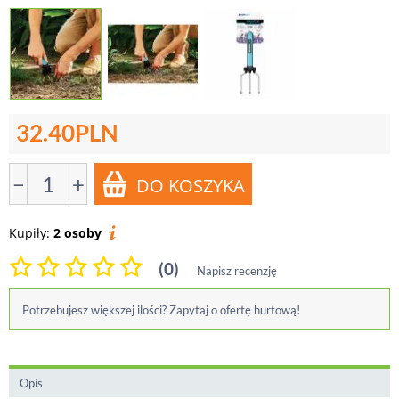
32.40
PLN
−
+
Kupiły:
2 osoby
(0)
Napisz recenzję
Potrzebujesz większej ilości? Zapytaj o ofertę hurtową!
Opis