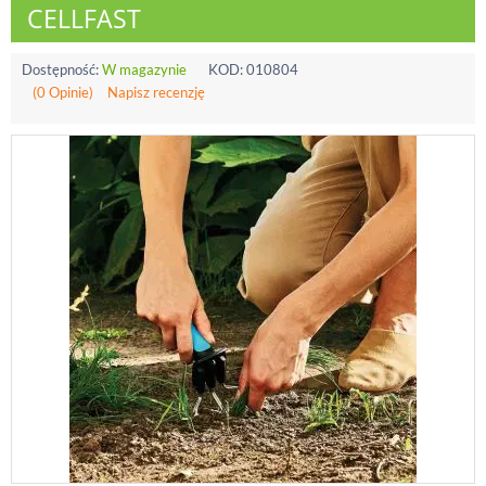
CELLFAST
Dostępność:
W magazynie
KOD:
010804
(0 Opinie)
Napisz recenzję