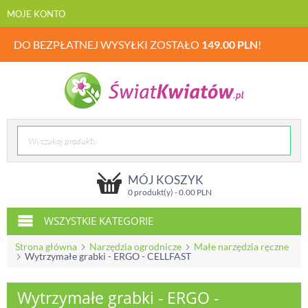
MOJE KONTO
DO BEZPŁATNEJ WYSYŁKI ZOSTAŁO
149.00
PLN
!
MÓJ KOSZYK
0 produkt(y) -
0.00
PLN
WSZYSTKIE KATEGORIE
Strona główna
Narzędzia ogrodnicze
Małe narzędzia ręczne
Wytrzymałe grabki - ERGO - CELLFAST
Wytrzymałe grabki - ERGO -