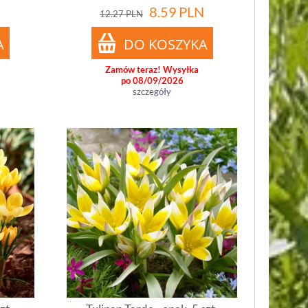
8.59
PLN
12.27
PLN
Zamów teraz! Wysyłka
po 08/09/2026
szczegóły