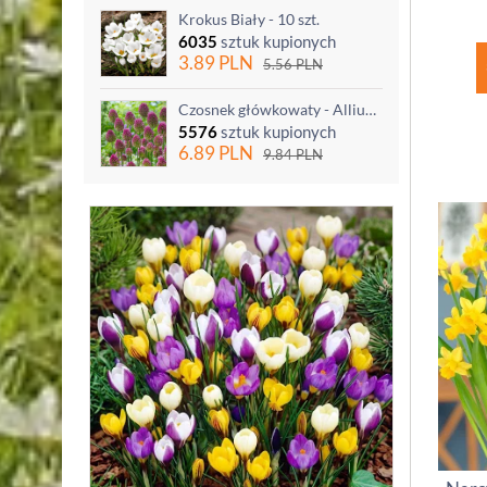
Krokus Biały - 10 szt.
6035
sztuk kupionych
3.89
PLN
5.56
PLN
Czosnek główkowaty - Allium sphaerocephalon - 20 szt.
5576
sztuk kupionych
6.89
PLN
9.84
PLN