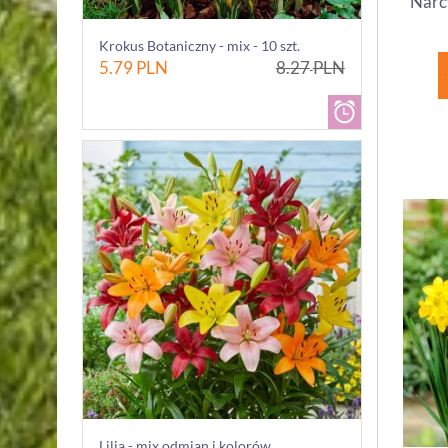
Narcy
Krokus Botaniczny - mix - 10 szt.
5.79
PLN
8.27
PLN
Lilia - mix odmian i kolorów