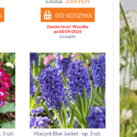
N
3.69
PLN
5.70
PLN
Zamów teraz! Wysyłka
po 08/09/2026
szczegóły
. 5 szt.
Hiacynt Blue Jacket - op. 3 szt.