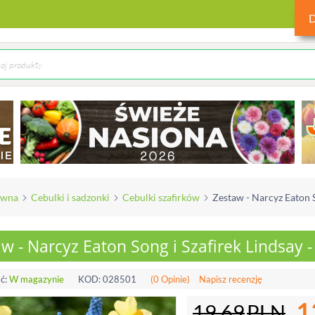
ówna
Cebulki i sadzonki
Cebulki szafirków
Zestaw - Narcyz Eaton So
w - Narcyz Eaton Song i Szafirek Lindsay - 
ć:
W magazynie
KOD:
028501
(0 Opinie)
Napisz recenzję
1
19.69
PLN