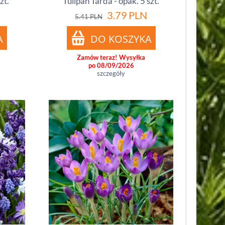
zt.
Tulipan Tarda - opak. 5 szt.
3.79
PLN
5.41
PLN
Zamów teraz! Wysyłka
po 08/09/2026
szczegóły