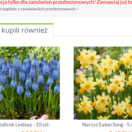
ja tylko dla zamówień przedsezonowych! Zamawiaj już t
zczegółów o zamówieniach przedsezonowych »
 kupili również
zafirek Lindsay - 10 szt.
Narcyz Eaton Song - 5 s