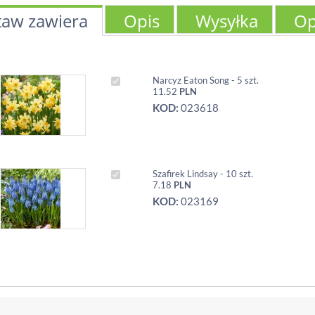
taw zawiera
Opis
Wysyłka
Op
Narcyz Eaton Song - 5 szt.
11.52
PLN
KOD:
023618
Szafirek Lindsay - 10 szt.
7.18
PLN
KOD:
023169