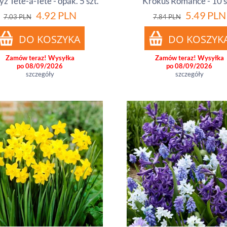
z Tete-a-Tete - opak. 5 szt.
Krokus Romance - 10 s
4.92
PLN
5.49
PLN
7.03
PLN
7.84
PLN
Zamów teraz! Wysyłka
Zamów teraz! Wysyłka
po 08/09/2026
po 08/09/2026
szczegóły
szczegóły