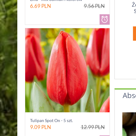
Ż
6.69
PLN
9.56
PLN
Abs
Tulipan Spot On - 5 szt.
9.09
PLN
12.99
PLN