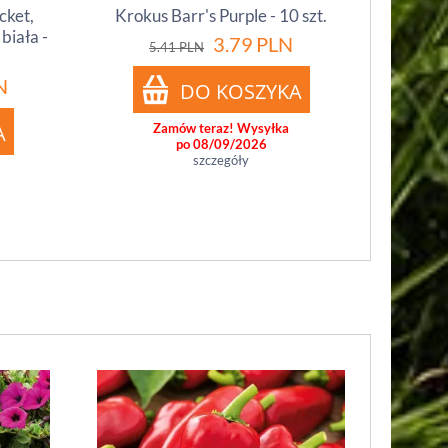
cket,
Krokus Barr's Purple - 10 szt.
biała -
3.79
PLN
5.41
PLN
N
Zamów teraz! Wysyłka
po 08/09/2026
szczegóły