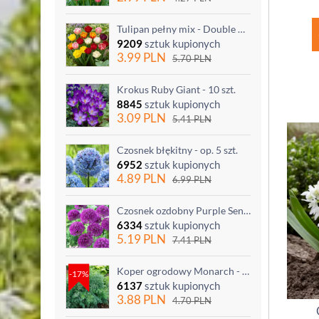
Tulipan pełny mix - Double mix - 5 szt.
9209
sztuk kupionych
3.99
PLN
5.70
PLN
Krokus Ruby Giant - 10 szt.
8845
sztuk kupionych
3.09
PLN
5.41
PLN
Czosnek błękitny - op. 5 szt.
6952
sztuk kupionych
4.89
PLN
6.99
PLN
Czosnek ozdobny Purple Sensation - op. 3 szt.
6334
sztuk kupionych
5.19
PLN
7.41
PLN
Koper ogrodowy Monarch - po ścięciu odrasta
-17%
6137
sztuk kupionych
3.88
PLN
4.70
PLN