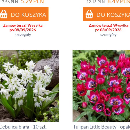
5.29
PLN
8.49
PL
7.56
PLN
12.13
PLN
Zamów teraz! Wysyłka
Zamów teraz! Wysyłka
po 08/09/2026
po 08/09/2026
szczegóły
szczegóły
Cebulica biała - 10 szt.
Tulipan Little Beauty - opak