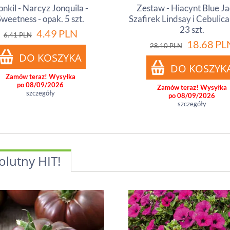
onkil - Narcyz Jonquila -
Zestaw - Hiacynt Blue Ja
Sweetness - opak. 5 szt.
Szafirek Lindsay i Cebulica 
23 szt.
4.49
PLN
6.41
PLN
18.68
PL
28.10
PLN
Zamów teraz! Wysyłka
po 08/09/2026
Zamów teraz! Wysyłka
szczegóły
po 08/09/2026
szczegóły
olutny HIT!