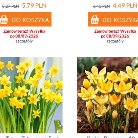
5.79
PLN
4.49
PLN
8.27
PLN
6.41
PLN
Zamów teraz! Wysyłka
Zamów teraz! Wysyłka
po 08/09/2026
po 08/09/2026
szczegóły
szczegóły