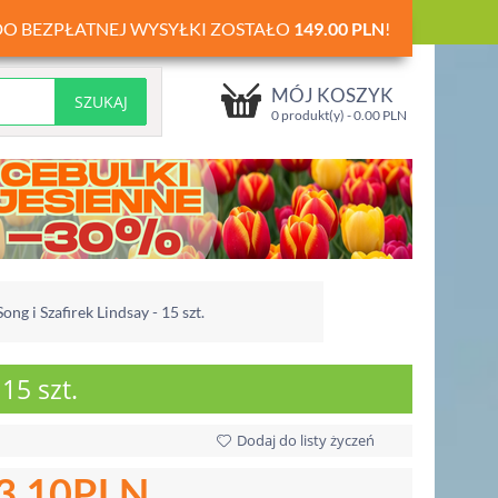
DO BEZPŁATNEJ WYSYŁKI ZOSTAŁO
149.00
PLN
!
MÓJ KOSZYK
0 produkt(y) -
0.00
PLN
ng i Szafirek Lindsay - 15 szt.
15 szt.
Dodaj do listy życzeń
3.10
PLN