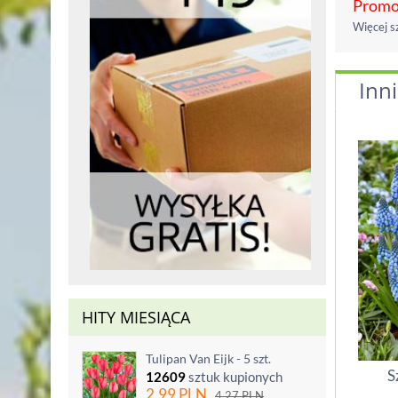
Promoc
Więcej s
Inni
HITY MIESIĄCA
Tulipan Van Eijk - 5 szt.
S
12609
sztuk kupionych
2.99
PLN
4.27
PLN