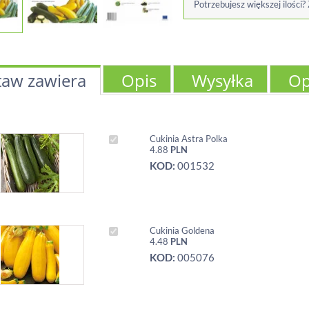
Potrzebujesz większej ilości?
taw zawiera
Opis
Wysyłka
Op
Cukinia Astra Polka
4.88
PLN
KOD:
001532
Cukinia Goldena
4.48
PLN
KOD:
005076