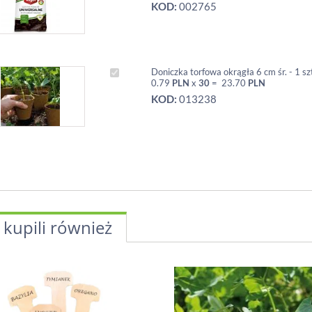
KOD:
002765
Doniczka torfowa okrągła 6 cm śr. - 1 sz
0.79
PLN
x
30
=
23.70
PLN
KOD:
013238
 kupili również