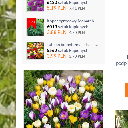
6130
sztuk kupionych
5.19
PLN
7.41
PLN
Koper ogrodowy Monarch - po ścięciu odrasta
-17%
6013
sztuk kupionych
3.88
PLN
4.70
PLN
Tulipan botaniczny - niski - mix kolorów - 5 szt.
5562
sztuk kupionych
3.99
PLN
5.70
PLN
podpi