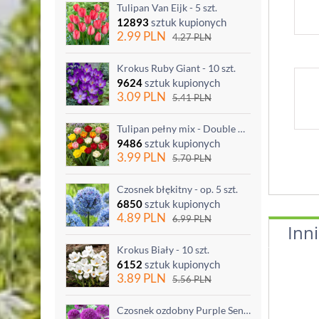
Tulipan Van Eijk - 5 szt.
12893
sztuk kupionych
2.99
PLN
4.27
PLN
Krokus Ruby Giant - 10 szt.
9624
sztuk kupionych
3.09
PLN
5.41
PLN
Tulipan pełny mix - Double mix - 5 szt.
9486
sztuk kupionych
3.99
PLN
5.70
PLN
Czosnek błękitny - op. 5 szt.
6850
sztuk kupionych
4.89
PLN
6.99
PLN
Inni
Krokus Biały - 10 szt.
6152
sztuk kupionych
3.89
PLN
5.56
PLN
Czosnek ozdobny Purple Sensation - op. 3 szt.