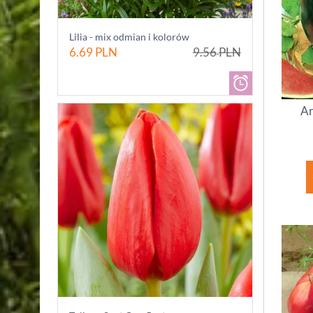
Lilia - mix odmian i kolorów
6.69
PLN
9.56
PLN
Ar