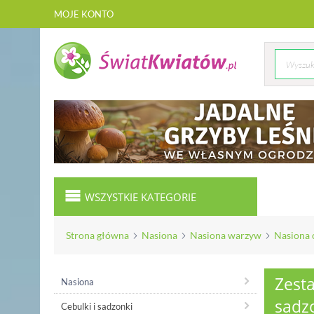
MOJE KONTO
WSZYSTKIE KATEGORIE
Strona główna
Nasiona
Nasiona warzyw
Nasiona 
Zest
Nasiona
sadzo
Cebulki i sadzonki