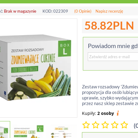
ć:
Brak w magazynie
KOD:
022309
(0 Opinie)
Napisz recenzję
58.82
PLN
Powiadom mnie gdy
Zestaw rozsadowy 'Zdumiewa
propozycja dla osób lubiąc
uprawie, szybko wydającym
przez nasz sklep zestawie zn
Kupiły:
2 osoby
(