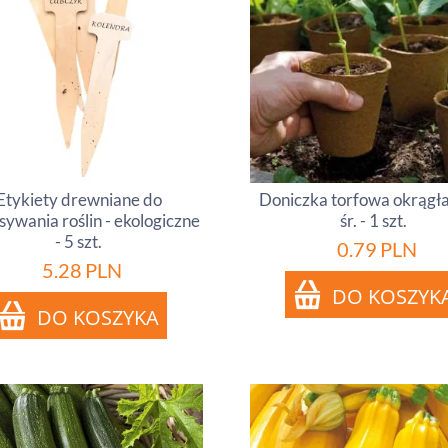
Etykiety drewniane do
Doniczka torfowa okrągł
sywania roślin - ekologiczne
śr. - 1 szt.
- 5 szt.
0.79
PLN
5.28
PLN