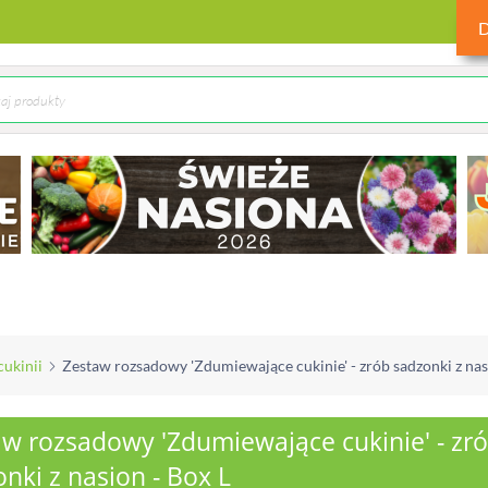
cukinii
Zestaw rozsadowy 'Zdumiewające cukinie' - zrób sadzonki z nas
aw rozsadowy 'Zdumiewające cukinie' - zr
nki z nasion - Box L