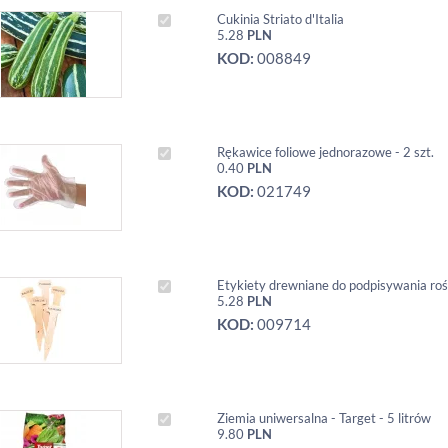
Cukinia Striato d'Italia
5.28
PLN
KOD:
008849
Rękawice foliowe jednorazowe - 2 szt.
0.40
PLN
KOD:
021749
Etykiety drewniane do podpisywania rośli
5.28
PLN
KOD:
009714
Ziemia uniwersalna - Target - 5 litrów
9.80
PLN