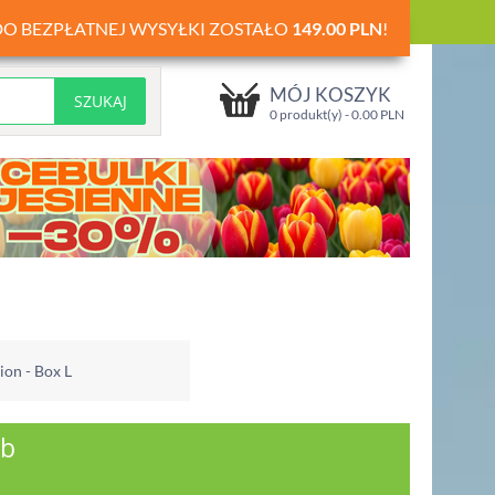
DO BEZPŁATNEJ WYSYŁKI ZOSTAŁO
149.00
PLN
!
MÓJ KOSZYK
0 produkt(y) -
0.00
PLN
ion - Box L
ób