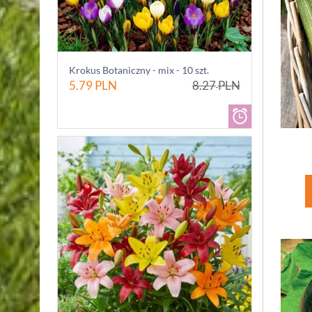
Krokus Botaniczny - mix - 10 szt.
5.79
PLN
8.27
PLN