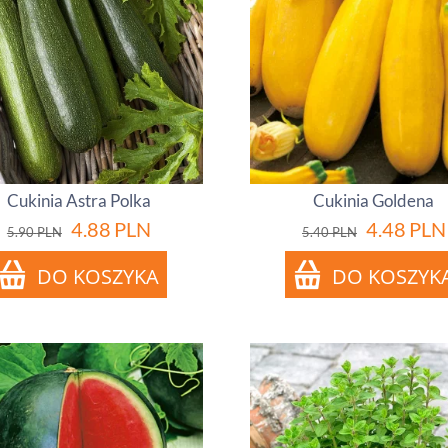
Cukinia Astra Polka
Cukinia Goldena
4.88
PLN
4.48
PLN
5.90
PLN
5.40
PLN