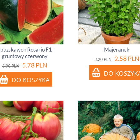
buz, kawon Rosario F1 -
Majeranek
gruntowy czerwony
2.58
PLN
3.20
PLN
5.78
PLN
6.90
PLN