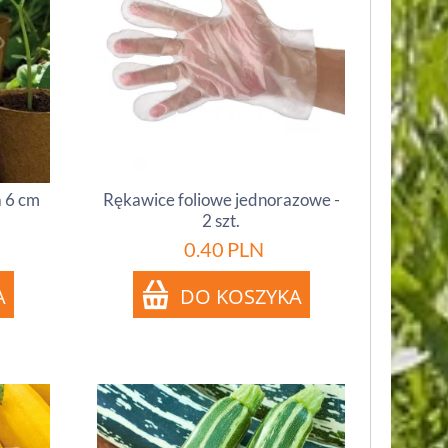
a 6 cm
Rękawice foliowe jednorazowe -
2 szt.
0.40
PLN