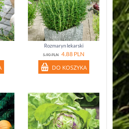
Rozmaryn lekarski
4.88
PLN
5.90
PLN