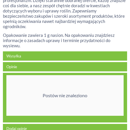
profesjonalizm. Dzięki starannie dobranej ofercie, każdy znajdzie
coś dla siebie, a nasz zespół chętnie doradzi w kwestiach
dotyczących wyboru i uprawy roślin. Zapewniamy
bezpieczeństwo zakupów i szeroki asortyment produktów, które
spełnią oczekiwania nawet najbardziej wymagających
ogrodników.
Opakowanie zawiera 1 g nasion. Na opakowaniu znajdziesz
informacje o zasadach uprawy i terminie przydatności do
wysiewu.
Wysyłka
Opinie
Postów nie znaleziono
Dodaj opinię