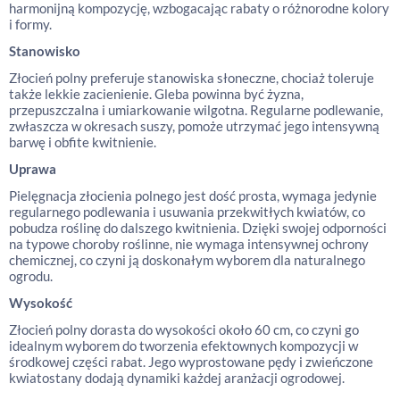
harmonijną kompozycję, wzbogacając rabaty o różnorodne kolory
i formy.
Stanowisko
Złocień polny preferuje stanowiska słoneczne, chociaż toleruje
także lekkie zacienienie. Gleba powinna być żyzna,
przepuszczalna i umiarkowanie wilgotna. Regularne podlewanie,
zwłaszcza w okresach suszy, pomoże utrzymać jego intensywną
barwę i obfite kwitnienie.
Uprawa
Pielęgnacja złocienia polnego jest dość prosta, wymaga jedynie
regularnego podlewania i usuwania przekwitłych kwiatów, co
pobudza roślinę do dalszego kwitnienia. Dzięki swojej odporności
na typowe choroby roślinne, nie wymaga intensywnej ochrony
chemicznej, co czyni ją doskonałym wyborem dla naturalnego
ogrodu.
Wysokość
Złocień polny dorasta do wysokości około 60 cm, co czyni go
idealnym wyborem do tworzenia efektownych kompozycji w
środkowej części rabat. Jego wyprostowane pędy i zwieńczone
kwiatostany dodają dynamiki każdej aranżacji ogrodowej.