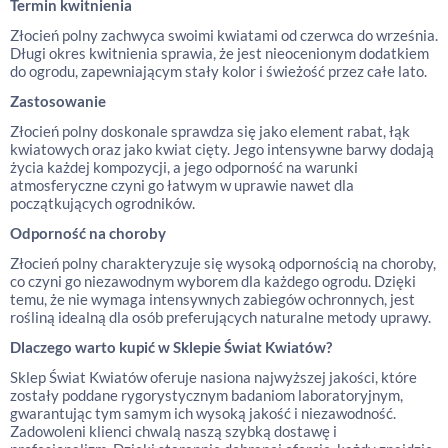
Termin kwitnienia
Złocień polny zachwyca swoimi kwiatami od czerwca do września.
Długi okres kwitnienia sprawia, że jest nieocenionym dodatkiem
do ogrodu, zapewniającym stały kolor i świeżość przez całe lato.
Zastosowanie
Złocień polny doskonale sprawdza się jako element rabat, łąk
kwiatowych oraz jako kwiat cięty. Jego intensywne barwy dodają
życia każdej kompozycji, a jego odporność na warunki
atmosferyczne czyni go łatwym w uprawie nawet dla
początkujących ogrodników.
Odporność na choroby
Złocień polny charakteryzuje się wysoką odpornością na choroby,
co czyni go niezawodnym wyborem dla każdego ogrodu. Dzięki
temu, że nie wymaga intensywnych zabiegów ochronnych, jest
rośliną idealną dla osób preferujących naturalne metody uprawy.
Dlaczego warto kupić w Sklepie Świat Kwiatów?
Sklep Świat Kwiatów oferuje nasiona najwyższej jakości, które
zostały poddane rygorystycznym badaniom laboratoryjnym,
gwarantując tym samym ich wysoką jakość i niezawodność.
Zadowoleni klienci chwalą naszą szybką dostawę i