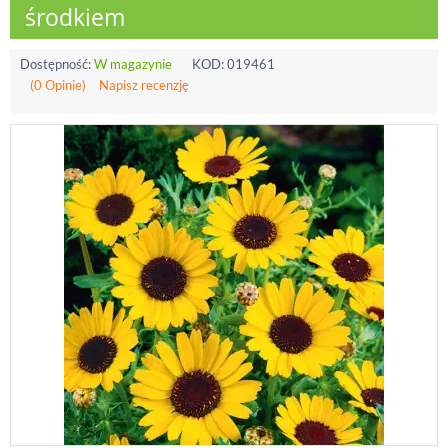
środkiem
Dostępność:
W magazynie
KOD:
019461
(0 Opinie)
Napisz recenzję