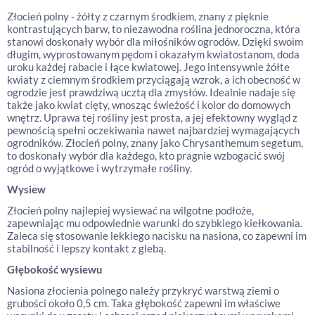
Złocień polny - żółty z czarnym środkiem, znany z pięknie
kontrastujących barw, to niezawodna roślina jednoroczna, która
stanowi doskonały wybór dla miłośników ogrodów. Dzięki swoim
długim, wyprostowanym pędom i okazałym kwiatostanom, doda
uroku każdej rabacie i łące kwiatowej. Jego intensywnie żółte
kwiaty z ciemnym środkiem przyciągają wzrok, a ich obecność w
ogrodzie jest prawdziwą ucztą dla zmysłów. Idealnie nadaje się
także jako kwiat cięty, wnosząc świeżość i kolor do domowych
wnętrz. Uprawa tej rośliny jest prosta, a jej efektowny wygląd z
pewnością spełni oczekiwania nawet najbardziej wymagających
ogrodników. Złocień polny, znany jako Chrysanthemum segetum,
to doskonały wybór dla każdego, kto pragnie wzbogacić swój
ogród o wyjątkowe i wytrzymałe rośliny.
Wysiew
Złocień polny najlepiej wysiewać na wilgotne podłoże,
zapewniając mu odpowiednie warunki do szybkiego kiełkowania.
Zaleca się stosowanie lekkiego nacisku na nasiona, co zapewni im
stabilność i lepszy kontakt z glebą.
Głębokość wysiewu
Nasiona złocienia polnego należy przykryć warstwą ziemi o
grubości około 0,5 cm. Taka głębokość zapewni im właściwe