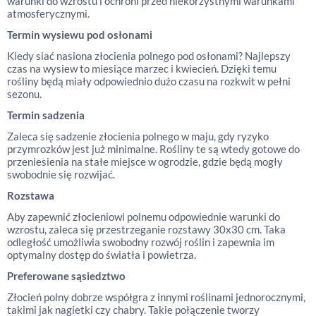
warunki do wzrostu i ochroni przed niekorzystnymi warunkami
atmosferycznymi.
Termin wysiewu pod osłonami
Kiedy siać nasiona złocienia polnego pod osłonami? Najlepszy
czas na wysiew to miesiące marzec i kwiecień. Dzięki temu
rośliny będą miały odpowiednio dużo czasu na rozkwit w pełni
sezonu.
Termin sadzenia
Zaleca się sadzenie złocienia polnego w maju, gdy ryzyko
przymrozków jest już minimalne. Rośliny te są wtedy gotowe do
przeniesienia na stałe miejsce w ogrodzie, gdzie będą mogły
swobodnie się rozwijać.
Rozstawa
Aby zapewnić złocieniowi polnemu odpowiednie warunki do
wzrostu, zaleca się przestrzeganie rozstawy 30x30 cm. Taka
odległość umożliwia swobodny rozwój roślin i zapewnia im
optymalny dostęp do światła i powietrza.
Preferowane sąsiedztwo
Złocień polny dobrze współgra z innymi roślinami jednorocznymi,
takimi jak nagietki czy chabry. Takie połączenie tworzy