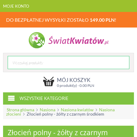
MOJE KONTO
DO BEZPŁATNEJ WYSYŁKI ZOSTAŁO
149.00
PLN
!
MÓJ KOSZYK
0 produkt(y) -
0.00
PLN
WSZYSTKIE KATEGORIE
Strona główna
Nasiona
Nasiona kwiatów
Nasiona
złocieni
Złocień polny - żółty z czarnym środkiem
Złocień polny - żółty z czarnym