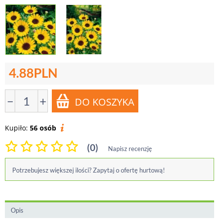
4.88
PLN
−
+
Kupiło:
56 osób
(0)
Napisz recenzję
Potrzebujesz większej ilości? Zapytaj o ofertę hurtową!
Opis