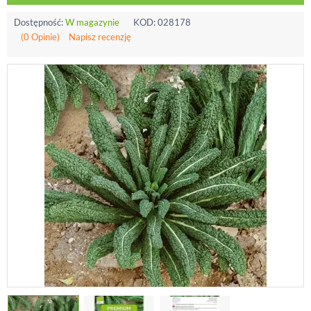
Dostępność:
W magazynie
KOD:
028178
(0 Opinie)
Napisz recenzję