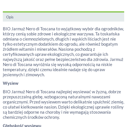
Opis
BIO Jarmuż Nero di Toscana to wyjątkowy wybór dla ogrodników,
którzy cenią sobie zdrowe i ekologiczne warzywa. Ta toskańska
odmiana o ciemnozielonych, długich i wąskich liściach jest nie
tylko estetycznym dodatkiem do ogrodu, ale również bogatym
źródłem witamin i minerałów. Nasiona pochodzą z
certyfikowanych upraw ekologicznych, co gwarantuje ich
najwyższą jakość oraz pełne bezpieczeństwo dla zdrowia. Jarmuż
Nero di Toscana wyróżnia się wysoką odpornością na niskie
temperatury, dzięki czemu idealnie nadaje się do upraw
jesiennych i zimowych.
Wysiew
BIO Jarmuż Nero di Toscana najlepiej wysiewać w żyzną, dobrze
przepuszczalną glebę, wzbogaconą naturalnymi nawozami
organicznymi. Przed wysiewem warto delikatnie spulchnić ziemię,
co ułatwi kiełkowanie nasion. Dzięki ekologicznej uprawie rośliny
są bardziej odporne na choroby i nie wymagają stosowania
chemicznych środków ochrony.
Głębokość wysiewu