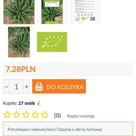
7.28
PLN
−
+
Kupiło:
27 osób
(0)
Napisz recenzję
Potrzebujesz większej ilości? Zapytaj o ofertę hurtową!