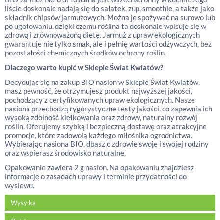
liście doskonale nadają się do sałatek, zup, smoothie, a także jako
składnik chipsów jarmużowych. Można je spożywać na surowo lub
po ugotowaniu, dzięki czemu roślina ta doskonale wpisuje się w
zdrową i zrównoważoną dietę. Jarmuż z upraw ekologicznych
gwarantuje nie tylko smak, ale i pełnię wartości odżywczych, bez
pozostałości chemicznych środków ochrony roślin.
Dlaczego warto kupić w Sklepie Świat Kwiatów?
Decydując się na zakup BIO nasion w Sklepie Świat Kwiatów,
masz pewność, że otrzymujesz produkt najwyższej jakości,
pochodzący z certyfikowanych upraw ekologicznych. Nasze
nasiona przechodzą rygorystyczne testy jakości, co zapewnia ich
wysoką zdolność kiełkowania oraz zdrowy, naturalny rozwój
roślin. Oferujemy szybką i bezpieczną dostawę oraz atrakcyjne
promocje, które zadowolą każdego miłośnika ogrodnictwa.
Wybierając nasiona BIO, dbasz o zdrowie swoje i swojej rodziny
oraz wspierasz środowisko naturalne.
Opakowanie zawiera 2 g nasion. Na opakowaniu znajdziesz
informacje o zasadach uprawy i terminie przydatności do
wysiewu.
Wysyłka