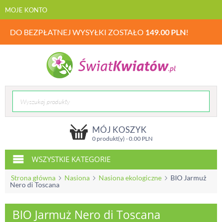
MOJE KONTO
DO BEZPŁATNEJ WYSYŁKI ZOSTAŁO
149.00
PLN
!
MÓJ KOSZYK
0 produkt(y) -
0.00
PLN
WSZYSTKIE KATEGORIE
Strona główna
Nasiona
Nasiona ekologiczne
BIO Jarmuż
Nero di Toscana
BIO Jarmuż Nero di Toscana