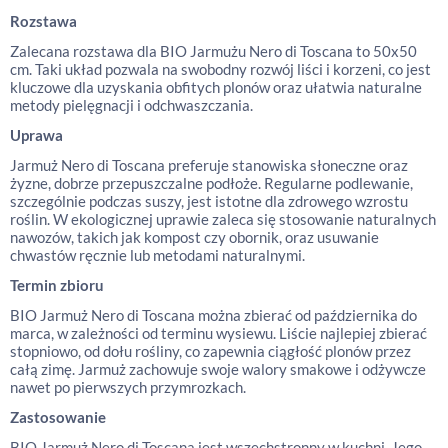
Rozstawa
Zalecana rozstawa dla BIO Jarmużu Nero di Toscana to 50x50
cm. Taki układ pozwala na swobodny rozwój liści i korzeni, co jest
kluczowe dla uzyskania obfitych plonów oraz ułatwia naturalne
metody pielęgnacji i odchwaszczania.
Uprawa
Jarmuż Nero di Toscana preferuje stanowiska słoneczne oraz
żyzne, dobrze przepuszczalne podłoże. Regularne podlewanie,
szczególnie podczas suszy, jest istotne dla zdrowego wzrostu
roślin. W ekologicznej uprawie zaleca się stosowanie naturalnych
nawozów, takich jak kompost czy obornik, oraz usuwanie
chwastów ręcznie lub metodami naturalnymi.
Termin zbioru
BIO Jarmuż Nero di Toscana można zbierać od października do
marca, w zależności od terminu wysiewu. Liście najlepiej zbierać
stopniowo, od dołu rośliny, co zapewnia ciągłość plonów przez
całą zimę. Jarmuż zachowuje swoje walory smakowe i odżywcze
nawet po pierwszych przymrozkach.
Zastosowanie
BIO Jarmuż Nero di Toscana jest wszechstronny w kuchni. Jego