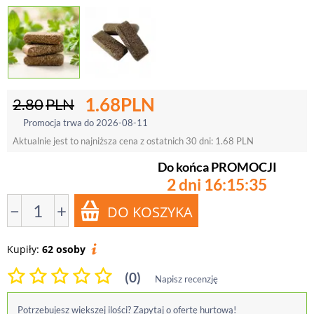
1.68
PLN
2.80
PLN
Promocja trwa do 2026-08-11
Aktualnie jest to najniższa cena z ostatnich 30 dni:
1.68
PLN
Do końca PROMOCJI
2 dni 16:15:35
−
+
Kupiły:
62 osoby
(0)
Napisz recenzję
Potrzebujesz większej ilości? Zapytaj o ofertę hurtową!