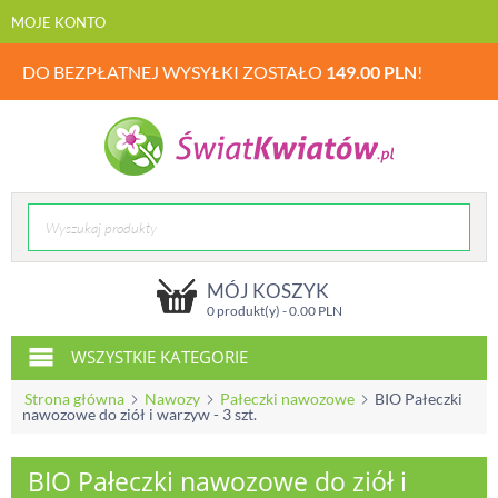
MOJE KONTO
DO BEZPŁATNEJ WYSYŁKI ZOSTAŁO
149.00
PLN
!
MÓJ KOSZYK
0 produkt(y) -
0.00
PLN
WSZYSTKIE KATEGORIE
Strona główna
Nawozy
Pałeczki nawozowe
BIO Pałeczki
nawozowe do ziół i warzyw - 3 szt.
BIO Pałeczki nawozowe do ziół i