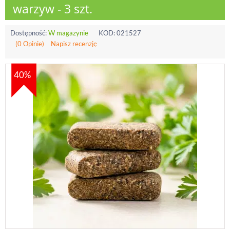
warzyw - 3 szt.
Dostępność:
W magazynie
KOD:
021527
(0 Opinie)
Napisz recenzję
40%