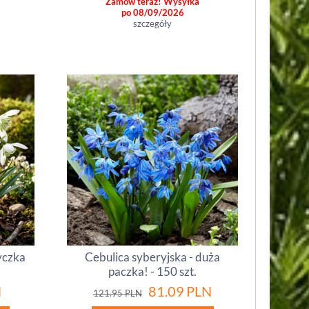
Zamów teraz! Wysyłka
po 08/09/2026
szczegóły
yczka
Cebulica syberyjska - duża
paczka! - 150 szt.
N
81.09
PLN
121.95
PLN