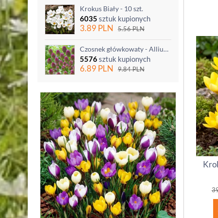
Krokus Biały - 10 szt.
6035
sztuk kupionych
3.89
PLN
5.56
PLN
Czosnek główkowaty - Allium sphaerocephalon - 20 szt.
5576
sztuk kupionych
6.89
PLN
9.84
PLN
Krok
3