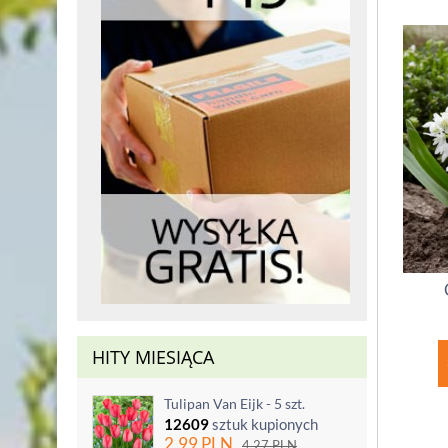
HITY MIESIĄCA
Tulipan Van Eijk - 5 szt.
12609
sztuk kupionych
2.99
PLN
4.27
PLN