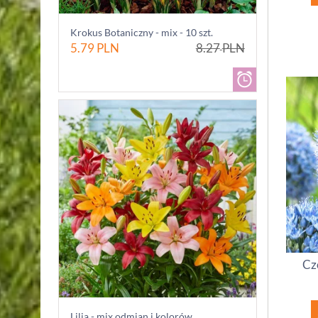
Krokus Botaniczny - mix - 10 szt.
5.79
PLN
8.27
PLN
Czo
Lilia - mix odmian i kolorów