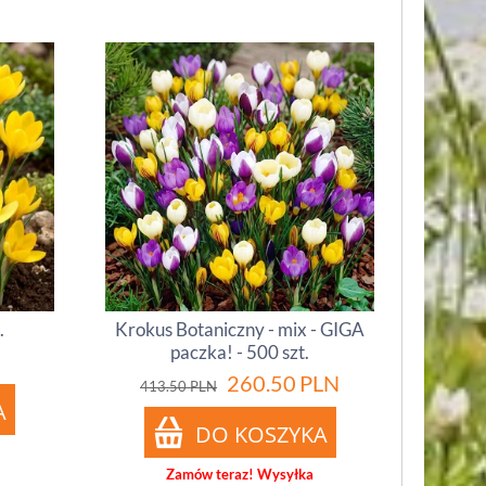
.
Krokus Botaniczny - mix - GIGA
paczka! - 500 szt.
260.50
PLN
413.50
PLN
Zamów teraz! Wysyłka