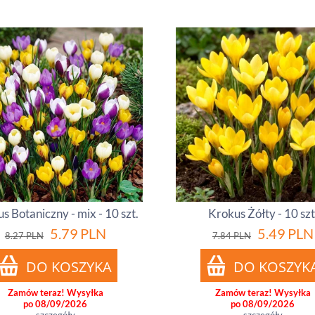
s Botaniczny - mix - 10 szt.
Krokus Żółty - 10 szt
5.79
PLN
5.49
PLN
8.27
PLN
7.84
PLN
Zamów teraz! Wysyłka
Zamów teraz! Wysyłka
po 08/09/2026
po 08/09/2026
szczegóły
szczegóły