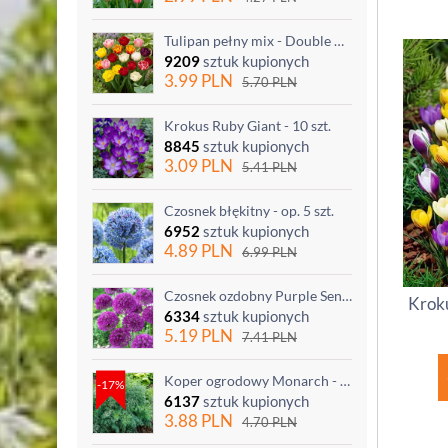
Tulipan pełny mix - Double mix - 5 szt.
9209
sztuk kupionych
3.99
PLN
5.70
PLN
Krokus Ruby Giant - 10 szt.
8845
sztuk kupionych
3.09
PLN
5.41
PLN
Czosnek błękitny - op. 5 szt.
6952
sztuk kupionych
4.89
PLN
6.99
PLN
Czosnek ozdobny Purple Sensation - op. 3 szt.
Kroku
6334
sztuk kupionych
5.19
PLN
7.41
PLN
Koper ogrodowy Monarch - po ścięciu odrasta
-17%
6137
sztuk kupionych
3.88
PLN
4.70
PLN