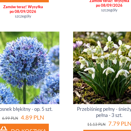
Zamów teraz! Wysyłka
po 08/09/2026
Zamów teraz! Wysyłka
szczegóły
po 08/09/2026
szczegóły
snek błękitny - op. 5 szt.
Przebiśnieg pełny - śnież
pełna - 3 szt.
4.89
PLN
6.99
PLN
7.79
PL
11.13
PLN