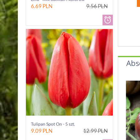
6.69
PLN
9.56
PLN
Abs
Tulipan Spot On - 5 szt.
9.09
PLN
12.99
PLN