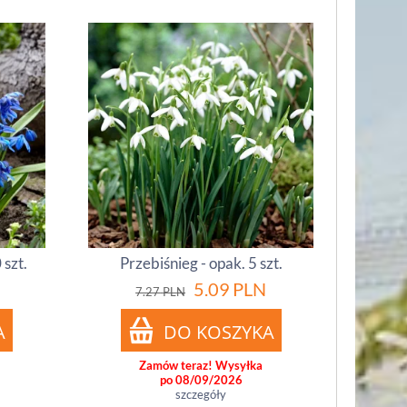
 szt.
Przebiśnieg - opak. 5 szt.
5.09
PLN
7.27
PLN
Zamów teraz! Wysyłka
po 08/09/2026
szczegóły