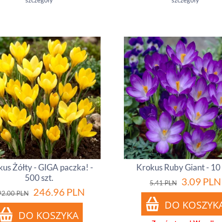
us Żółty - GIGA paczka! -
Krokus Ruby Giant - 10 
500 szt.
3.09
PLN
5.41
PLN
246.96
PLN
92.00
PLN