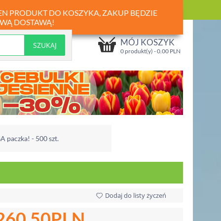
TEN PRODUKT DO KOSZYKA, ZAKUP BĘDZIE
WĄ DOSTAWĄ!
MÓJ KOSZYK
0 produkt(y) -
0.00
PLN
A paczka! - 500 szt.
Dodaj do listy życzeń
260.50
PLN