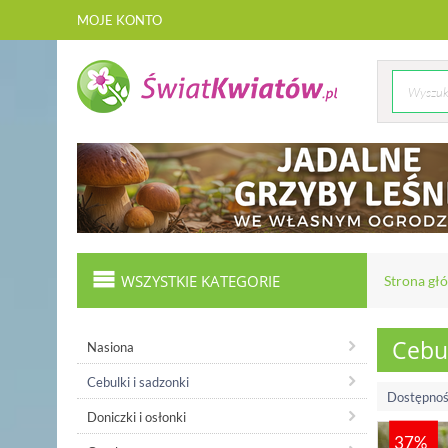
MOJE KONTO
WSZYSTKIE KATEGORIE
Strona gł
Cebul
Nasiona
Cebulki i sadzonki
Dostępnoś
Doniczki i osłonki
37%