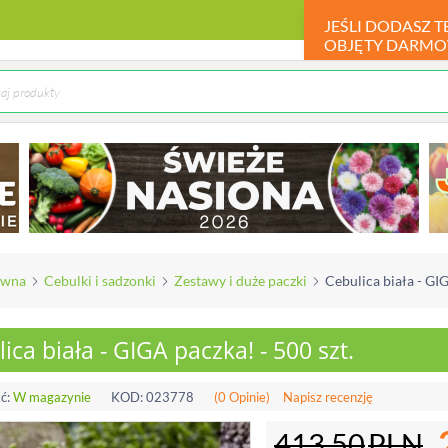
JEŚLI DODASZ 
OBJĘTY DARMO
ówna
Cebulki i sadzonki
Zestawy i duże paczki
Cebulica biała - GIG
ica biała - GIGA paczka! - 500 szt.
ć:
W magazynie
KOD:
023778
(0 Opinie)
Napisz recenzję
413.50
PLN