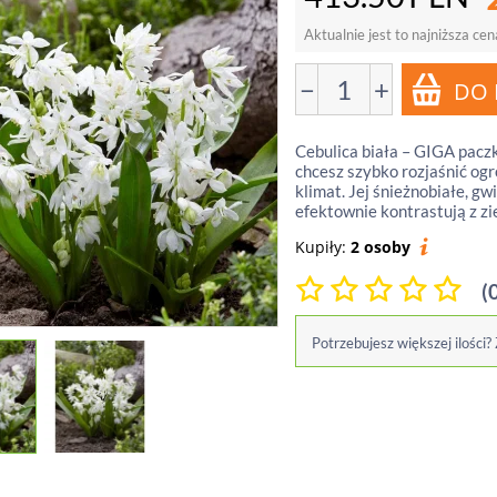
Aktualnie jest to najniższa cen
−
+
Cebulica biała – GIGA paczka
chcesz szybko rozjaśnić ogr
klimat. Jej śnieżnobiałe, g
efektownie kontrastują z ziel
Kupiły:
2 osoby
(
Potrzebujesz większej ilości?