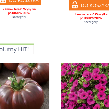
Zamów teraz! Wysyłka
po 08/09/2026
Zamów teraz! Wysyłka
szczegóły
po 08/09/2026
szczegóły
olutny HIT!