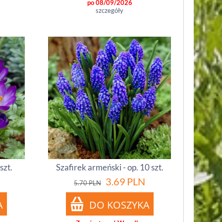
po 08/09/2026
szczegóły
szt.
Szafirek armeński - op. 10 szt.
3.69
PLN
5.70
PLN