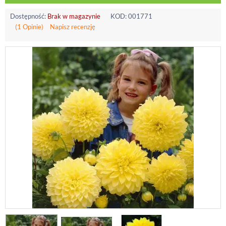
Dostępność:
Brak w magazynie
KOD:
001771
(1 Opinie)
Napisz recenzję