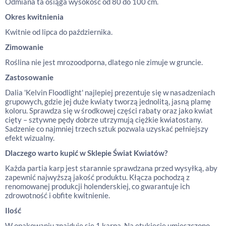
Odmiana ta osiąga wysokość od 80 do 100 cm.
Okres kwitnienia
Kwitnie od lipca do października.
Zimowanie
Roślina nie jest mrozoodporna, dlatego nie zimuje w gruncie.
Zastosowanie
Dalia 'Kelvin Floodlight' najlepiej prezentuje się w nasadzeniach
grupowych, gdzie jej duże kwiaty tworzą jednolitą, jasną plamę
koloru. Sprawdza się w środkowej części rabaty oraz jako kwiat
cięty – sztywne pędy dobrze utrzymują ciężkie kwiatostany.
Sadzenie co najmniej trzech sztuk pozwala uzyskać pełniejszy
efekt wizualny.
Dlaczego warto kupić w Sklepie Świat Kwiatów?
Każda partia karp jest starannie sprawdzana przed wysyłką, aby
zapewnić najwyższą jakość produktu. Kłącza pochodzą z
renomowanej produkcji holenderskiej, co gwarantuje ich
zdrowotność i obfite kwitnienie.
Ilość
W opakowaniu znajduje się 1 karpa. Na etykiecie umieszczono