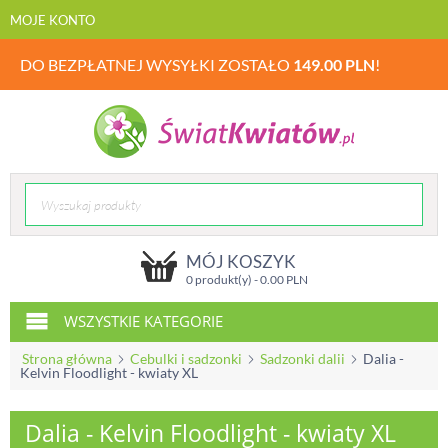
MOJE KONTO
DO BEZPŁATNEJ WYSYŁKI ZOSTAŁO
149.00
PLN
!
MÓJ KOSZYK
0 produkt(y) -
0.00
PLN
WSZYSTKIE KATEGORIE
Strona główna
Cebulki i sadzonki
Sadzonki dalii
Dalia -
Kelvin Floodlight - kwiaty XL
Dalia - Kelvin Floodlight - kwiaty XL