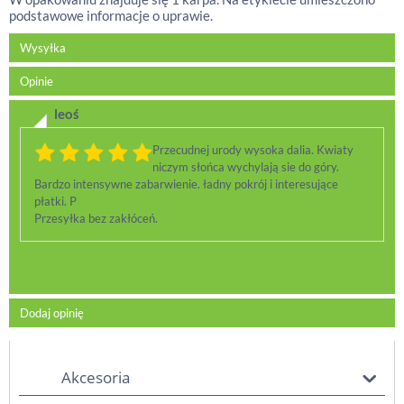
podstawowe informacje o uprawie.
Wysyłka
Opinie
leoś
Przecudnej urody wysoka dalia. Kwiaty
niczym słońca wychylają sie do góry.
Bardzo intensywne zabarwienie. ładny pokrój i interesujące
płatki. P
Przesyłka bez zakłóceń.
Dodaj opinię
Akcesoria