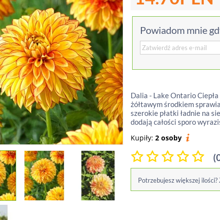
Powiadom mnie gdy
Dalia - Lake Ontario Ciepł
żółtawym środkiem sprawia, ż
szerokie płatki ładnie na s
dodają całości sporo wyrazist
Kupiły:
2 osoby
(
Potrzebujesz większej ilości?