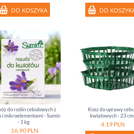
óz do roślin cebulowych z
Kosz do uprawy cebu
 i mikroelementami - Sumin
kwiatowych - 23 cm
- 1 kg
4.19
PLN
16.90
PLN