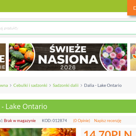
ówna
Cebulki i sadzonki
Sadzonki dalii
Dalia - Lake Ontario
 - Lake Ontario
ć:
Brak w magazynie
KOD:
012874
(0 Opinie)
Napisz recenzję
14.70
PLN