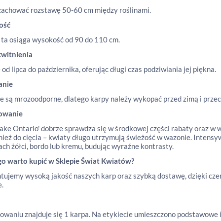
achować rozstawę 50-60 cm między roślinami.
ość
 ta osiąga wysokość od 90 do 110 cm.
kwitnienia
 od lipca do października, oferując długi czas podziwiania jej piękna.
anie
ie są mrozoodporne, dlatego karpy należy wykopać przed zimą i pr
owanie
Lake Ontario' dobrze sprawdza się w środkowej części rabaty oraz 
nież do cięcia – kwiaty długo utrzymują świeżość w wazonie. Intens
ach żółci, bordo lub kremu, budując wyraźne kontrasty.
go warto kupić w Sklepie Świat Kwiatów?
ujemy wysoką jakość naszych karp oraz szybką dostawę, dzięki czem
.
waniu znajduje się 1 karpa. Na etykiecie umieszczono podstawowe i