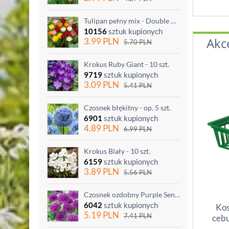
Tulipan pełny mix - Double mix - 5 szt.
10156
sztuk kupionych
Akc
3.99
PLN
5.70
PLN
Krokus Ruby Giant - 10 szt.
9719
sztuk kupionych
3.09
PLN
5.41
PLN
Czosnek błękitny - op. 5 szt.
6901
sztuk kupionych
4.89
PLN
6.99
PLN
Krokus Biały - 10 szt.
6159
sztuk kupionych
3.89
PLN
5.56
PLN
Czosnek ozdobny Purple Sensation - op. 3 szt.
6042
sztuk kupionych
Kos
5.19
PLN
7.41
PLN
cebu