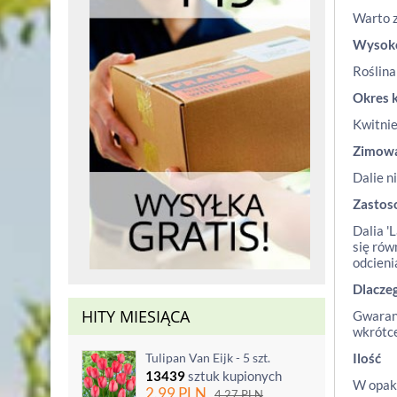
Warto z
Wysok
Roślina
Okres 
Kwitnie
Zimow
Dalie n
Zastos
Dalia '
się rów
odcieni
Dlacze
HITY MIESIĄCA
Gwarant
wkrótce
Tulipan Van Eijk - 5 szt.
Ilość
13439
sztuk kupionych
W opako
2.99
PLN
4.27
PLN