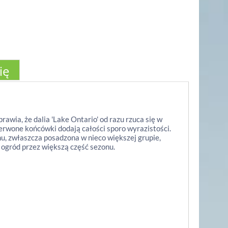
ię
wia, że dalia 'Lake Ontario' od razu rzuca się w
czerwone końcówki dodają całości sporo wyrazistości.
emu, zwłaszcza posadzona w nieco większej grupie,
 ogród przez większą część sezonu.