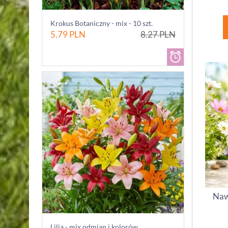
Krokus Botaniczny - mix - 10 szt.
5.79
PLN
8.27
PLN
Naw
Lilia - mix odmian i kolorów