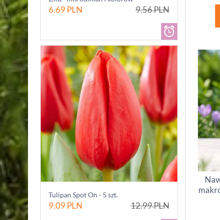
6.69
PLN
9.56
PLN
Naw
makro
Tulipan Spot On - 5 szt.
9.09
PLN
12.99
PLN