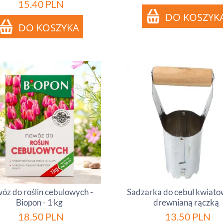
15.40
PLN
óz do roślin cebulowych -
Sadzarka do cebul kwiato
Biopon - 1 kg
drewnianą rączką
18.50
PLN
13.50
PLN