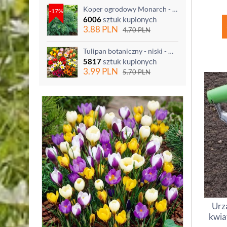
Koper ogrodowy Monarch - po ścięciu odrasta
-17%
6006
sztuk kupionych
3.88
PLN
4.70
PLN
Tulipan botaniczny - niski - mix kolorów - 5 szt.
5817
sztuk kupionych
3.99
PLN
5.70
PLN
Urz
kwia