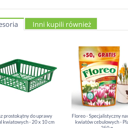
esoria
Inni kupili również
z prostokątny do uprawy
Floreo - Specjalistyczny n
l kwiatowych - 20 x 10 cm
kwiatów cebulowych - Pla
250 g