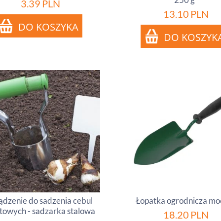
3.39
PLN
13.10
PLN
ądzenie do sadzenia cebul
Łopatka ogrodnicza mo
towych - sadzarka stalowa
18.20
PLN