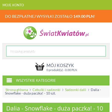
MOJE KONTO
DO BEZPŁATNEJ WYSYŁKI ZOSTAŁO
149.00
PLN
!
MÓJ KOSZYK
0 produkt(y) -
0.00
PLN
WSZYSTKIE KATEGORIE
Strona główna
Cebulki i sadzonki
Sadzonki dalii
Dalia -
Snowflake - duża paczka! - 10 szt.
Dalia - Snowflake - duża paczka! - 10