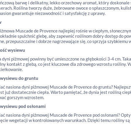
czową barwę i delikatny, lekko orzechowy aromat, który doskonale 
eserach. Roślina tworzy duże, żebrowane owoce o spłaszczonym, kuli
nasion gwarantuje niezawodność i satysfakcję z uprawy.
w
iżmowa Muscade de Provence najlepiej rośnie w ciepłym, słoneczny
okładnie spulchnić glebę, aby zapewnić roślinom dobry dostęp do p
ne, przepuszczalne i dobrze nagrzewające się, co sprzyja szybkiemu 
ość wysiewu
 dyni piżmowej powinny być umieszczone na głębokości 3-4 cm. Taka
ny kontakt z glebą, co jest kluczowe dla zdrowego wzrostu rośliny. 
kiełkowanie.
 wysiewu do gruntu
iać nasiona dyni piżmowej Muscade de Provence do gruntu? Najlepszy
est już dostatecznie ciepła. Warto pamiętać, że dynia jest rośliną c
wać gorszym wzrostem.
 wysiewu pod osłonami
iać nasiona dyni piżmowej Muscade de Provence pod osłonami? Optym
ęcie wegetacji w kontrolowanych warunkach. Dzięki temu rośliny są 