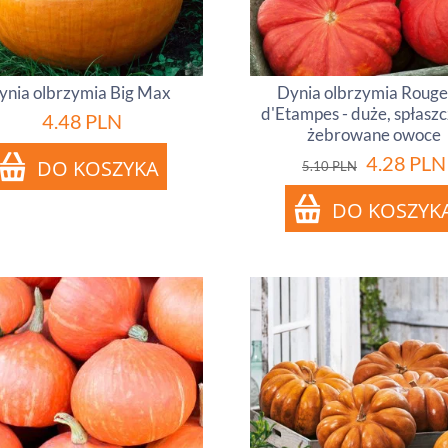
ynia olbrzymia Big Max
Dynia olbrzymia Rouge 
d'Etampes - duże, spłasz
4.48
PLN
żebrowane owoce
4.28
PLN
5.10
PLN