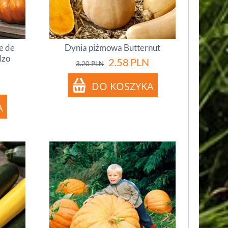
e de
Dynia piżmowa Butternut
dzo
2.58
PLN
3.20
PLN