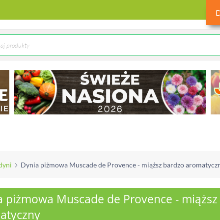
dyni
Dynia piżmowa Muscade de Provence - miąższ bardzo aromatycz
a piżmowa Muscade de Provence - miąższ
atyczny