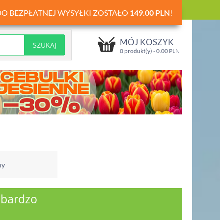
DO BEZPŁATNEJ WYSYŁKI ZOSTAŁO
149.00
PLN
!
MÓJ KOSZYK
0 produkt(y) -
0.00
PLN
ny
 bardzo