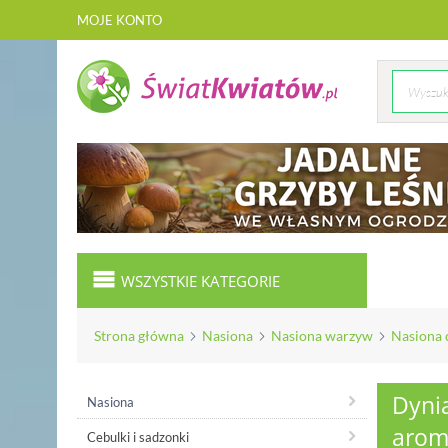
MOJE KONTO
WSZYSTKIE KATEGORIE
Strona główna
Nasiona
Nasiona warzyw
Nasiona 
Dyni
Nasiona
arom
Cebulki i sadzonki