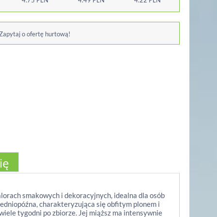
4.75
PLN
4.49
PLN
4.22
PLN
 Zapytaj o ofertę hurtową!
ię
orach smakowych i dekoracyjnych, idealna dla osób
dniopóźna, charakteryzująca się obfitym plonem i
wiele tygodni po zbiorze. Jej miąższ ma intensywnie