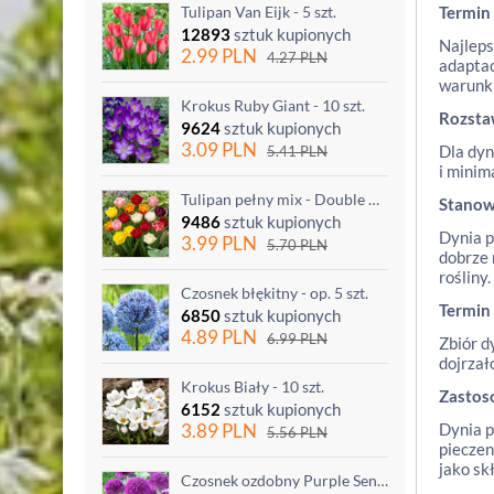
Tulipan Van Eijk - 5 szt.
Termin
12893
sztuk kupionych
Najleps
2.99
PLN
4.27
PLN
adaptac
warunki
Krokus Ruby Giant - 10 szt.
Rozst
9624
sztuk kupionych
3.09
PLN
Dla dyn
5.41
PLN
i minim
Tulipan pełny mix - Double mix - 5 szt.
Stanow
9486
sztuk kupionych
Dynia p
3.99
PLN
5.70
PLN
dobrze 
rośliny.
Czosnek błękitny - op. 5 szt.
Termin
6850
sztuk kupionych
4.89
PLN
6.99
PLN
Zbiór d
dojrzał
Krokus Biały - 10 szt.
Zastos
6152
sztuk kupionych
3.89
PLN
Dynia p
5.56
PLN
pieczen
jako sk
Czosnek ozdobny Purple Sensation - op. 3 szt.