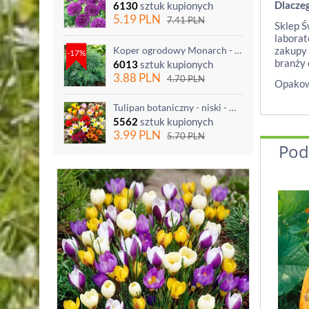
Dlacze
6130
sztuk kupionych
5.19
PLN
7.41
PLN
Sklep Ś
laborat
Koper ogrodowy Monarch - po ścięciu odrasta
zakupy 
-17%
branży 
6013
sztuk kupionych
3.88
PLN
4.70
PLN
Opakowa
Tulipan botaniczny - niski - mix kolorów - 5 szt.
5562
sztuk kupionych
3.99
PLN
5.70
PLN
Pod