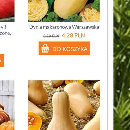
vif
Dynia makaronowa Warszawska
czone,
4.28
PLN
5.10
PLN