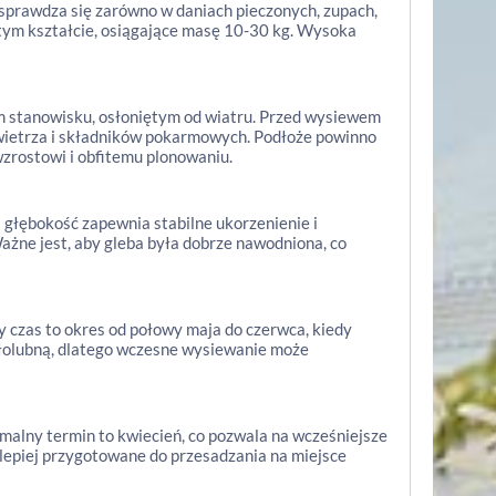
sprawdza się zarówno w daniach pieczonych, zupach,
stym kształcie, osiągające masę 10-30 kg. Wysoka
m stanowisku, osłoniętym od wiatru. Przed wysiewem
owietrza i składników pokarmowych. Podłoże powinno
wzrostowi i obfitemu plonowaniu.
 głębokość zapewnia stabilne ukorzenienie i
Ważne jest, aby gleba była dobrze nawodniona, co
 czas to okres od połowy maja do czerwca, kiedy
iepłolubną, dlatego wczesne wysiewanie może
alny termin to kwiecień, co pozwala na wcześniejsze
lepiej przygotowane do przesadzania na miejsce