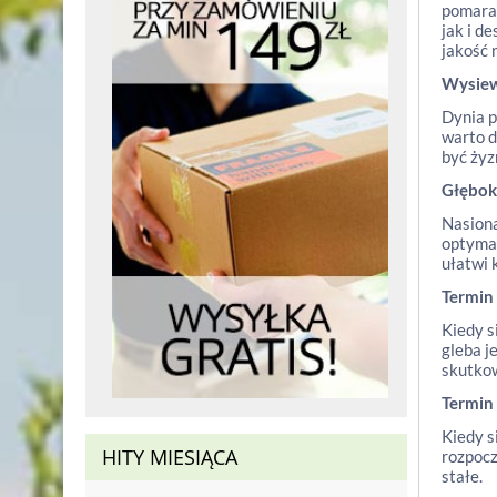
pomarań
jak i d
jakość 
Wysie
Dynia p
warto d
być żyz
Głębok
Nasiona
optymal
ułatwi 
Termin
Kiedy s
gleba j
skutko
Termin
Kiedy s
HITY MIESIĄCA
rozpocz
stałe.