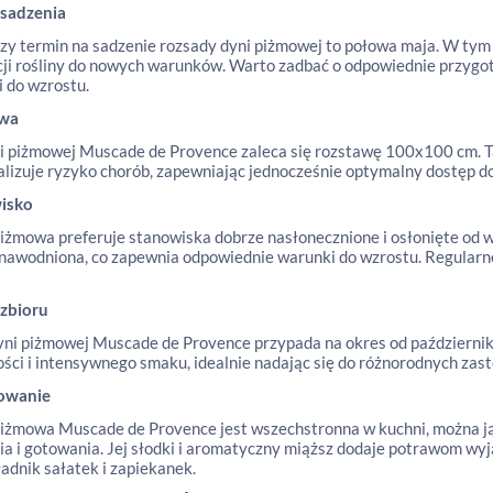
 sadzenia
zy termin na sadzenie rozsady dyni piżmowej to połowa maja. W tym c
ji rośliny do nowych warunków. Warto zadbać o odpowiednie przygoto
 do wzrostu.
awa
i piżmowej Muscade de Provence zaleca się rozstawę 100x100 cm. T
alizuje ryzyko chorób, zapewniając jednocześnie optymalny dostęp d
isko
iżmowa preferuje stanowiska dobrze nasłonecznione i osłonięte od w
nawodniona, co zapewnia odpowiednie warunki do wzrostu. Regularn
 zbioru
yni piżmowej Muscade de Provence przypada na okres od października
ości i intensywnego smaku, idealnie nadając się do różnorodnych zas
owanie
iżmowa Muscade de Provence jest wszechstronna w kuchni, można ją 
ia i gotowania. Jej słodki i aromatyczny miąższ dodaje potrawom wy
ładnik sałatek i zapiekanek.