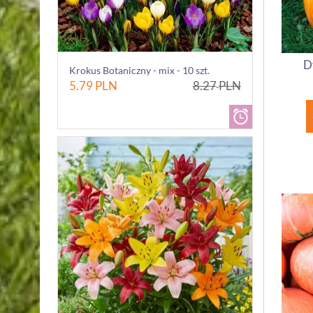
D
Krokus Botaniczny - mix - 10 szt.
5.79
PLN
8.27
PLN