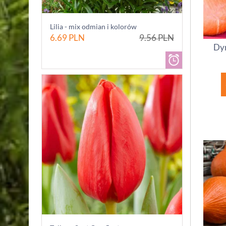
Lilia - mix odmian i kolorów
6.69
PLN
9.56
PLN
Dyn