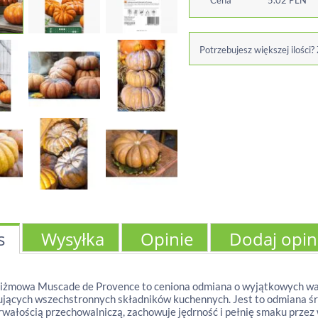
Cena
5.02
PLN
Potrzebujesz większej ilości?
s
Wysyłka
Opinie
Dodaj opin
iżmowa Muscade de Provence to ceniona odmiana o wyjątkowych wal
jących wszechstronnych składników kuchennych. Jest to odmiana śre
rwałością przechowalniczą, zachowuje jędrność i pełnię smaku przez 