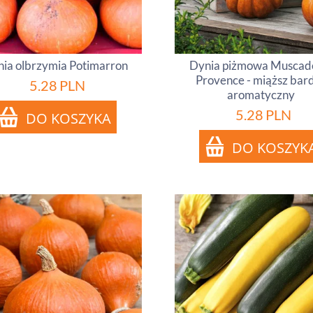
ia olbrzymia Potimarron
Dynia piżmowa Muscad
Provence - miąższ bar
5.28
PLN
aromatyczny
5.28
PLN