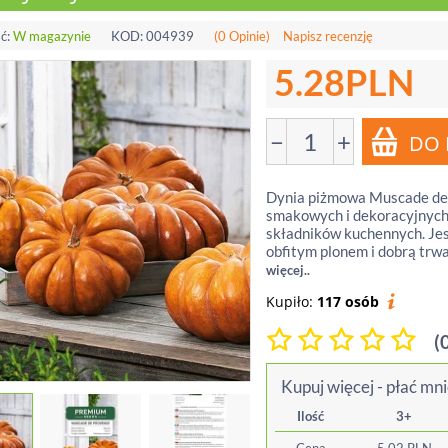
ć:
W magazynie
KOD:
004939
(0 Opinie)
Napisz recenzję
5.28
PLN
−
+
Dynia piżmowa Muscade de 
smakowych i dekoracyjnych,
składników kuchennych. Jes
obfitym plonem i dobrą trwa
więcej..
Kupiło:
117 osób
(
Kupuj więcej - płać mni
Ilość
3+