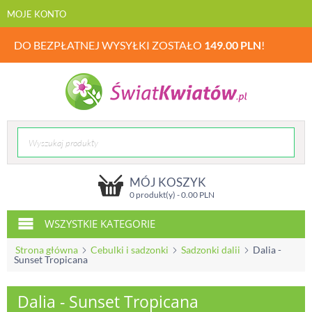
MOJE KONTO
DO BEZPŁATNEJ WYSYŁKI ZOSTAŁO
149.00
PLN
!
MÓJ KOSZYK
0 produkt(y) -
0.00
PLN
WSZYSTKIE KATEGORIE
Strona główna
Cebulki i sadzonki
Sadzonki dalii
Dalia -
Sunset Tropicana
Dalia - Sunset Tropicana