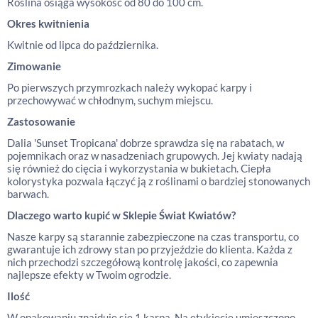
Roślina osiąga wysokość od 80 do 100 cm.
Okres kwitnienia
Kwitnie od lipca do października.
Zimowanie
Po pierwszych przymrozkach należy wykopać karpy i
przechowywać w chłodnym, suchym miejscu.
Zastosowanie
Dalia 'Sunset Tropicana' dobrze sprawdza się na rabatach, w
pojemnikach oraz w nasadzeniach grupowych. Jej kwiaty nadają
się również do cięcia i wykorzystania w bukietach. Ciepła
kolorystyka pozwala łączyć ją z roślinami o bardziej stonowanych
barwach.
Dlaczego warto kupić w Sklepie Świat Kwiatów?
Nasze karpy są starannie zabezpieczone na czas transportu, co
gwarantuje ich zdrowy stan po przyjeździe do klienta. Każda z
nich przechodzi szczegółową kontrolę jakości, co zapewnia
najlepsze efekty w Twoim ogrodzie.
Ilość
W opakowaniu znajduje się 1 karpa. Na etykiecie umieszczono