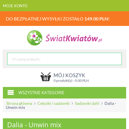
MOJE KONTO
DO BEZPŁATNEJ WYSYŁKI ZOSTAŁO
149.00
PLN
!
MÓJ KOSZYK
0 produkt(y) -
0.00
PLN
WSZYSTKIE KATEGORIE
Strona główna
Cebulki i sadzonki
Sadzonki dalii
Dalia -
Unwin mix
Dalia - Unwin mix