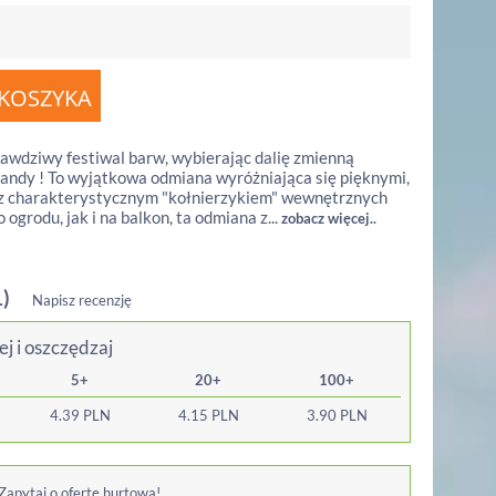
awdziwy festiwal barw, wybierając dalię zmienną
andy ! To wyjątkowa odmiana wyróżniająca się pięknymi,
z charakterystycznym "kołnierzykiem" wewnętrznych
ogrodu, jak i na balkon, ta odmiana z...
zobacz więcej..
1)
Napisz recenzję
ej i oszczędzaj
5+
20+
100+
4.39
PLN
4.15
PLN
3.90
PLN
 Zapytaj o ofertę hurtową!