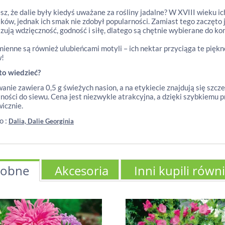
sz, że dalie były kiedyś uważane za rośliny jadalne? W XVIII wieku 
ków, jednak ich smak nie zdobył popularności. Zamiast tego zaczęto j
zują wdzięczność, godność i siłę, dlatego są chętnie wybierane do 
mienne są również ulubieńcami motyli – ich nektar przyciąga te pięk
w!
to wiedzieć?
nie zawiera 0,5 g świeżych nasion, a na etykiecie znajdują się szcz
ności do siewu. Cena jest niezwykle atrakcyjna, a dzięki szybkiemu 
icznie.
o :
Dalia, Dalie Georginia
obne
Akcesoria
Inni kupili równ