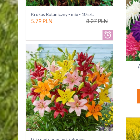
Krokus Botaniczny - mix - 10 szt.
5.79
PLN
8.27
PLN
Lilia - mix odmian i kolorów