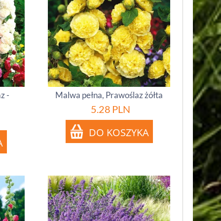
z -
Malwa pełna, Prawoślaz żółta
5.28
PLN