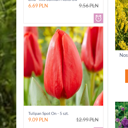
6.69
PLN
9.56
PLN
Nost
Tulipan Spot On - 5 szt.
9.09
PLN
12.99
PLN