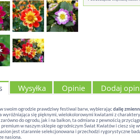
s
Wysyłka
Opinie
Dodaj opin
w swoim ogrodzie prawdziwy festiwal barw, wybierając
dalię zmien
 wyróżniająca się pięknymi, wielokolorowymi kwiatami z charakte
 zarówno do ogrodu, jak i na balkon, ta odmiana z pewnością przycią
 premium w naszym sklepie ogrodniczym Świat Kwiatów i ciesz się 
nasion jest starannie selekcjonowana i przechodzi rygorystyczne bad
ze nasiona.