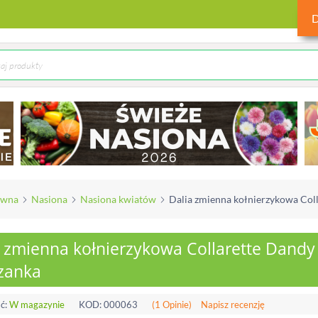
ówna
Nasiona
Nasiona kwiatów
Dalia zmienna kołnierzykowa Coll
 zmienna kołnierzykowa Collarette Dandy 
zanka
ć:
W magazynie
KOD:
000063
(1 Opinie)
Napisz recenzję