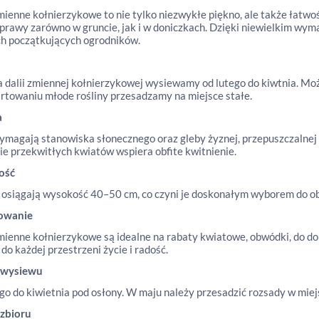
mienne kołnierzykowe to nie tylko niezwykłe piękno, ale także łatwoś
uprawy zarówno w gruncie, jak i w doniczkach. Dzięki niewielkim w
h początkujących ogrodników.
 dalii zmiennej kołnierzykowej wysiewamy od lutego do kiwtnia. Możes
rtowaniu młode rośliny przesadzamy na miejsce stałe.
a
ymagają stanowiska słonecznego oraz gleby żyznej, przepuszczalnej
e przekwitłych kwiatów wspiera obfite kwitnienie.
ość
 osiągają wysokość 40–50 cm, co czyni je doskonałym wyborem do ob
owanie
mienne kołnierzykowe są idealne na rabaty kwiatowe, obwódki, do don
do każdej przestrzeni życie i radość.
 wysiewu
go do kiwietnia pod osłony. W maju należy przesadzić rozsady w mie
 zbioru