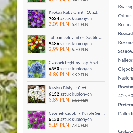
Kwitną 
Krokus Ruby Giant - 10 szt.
Odporn
9624
sztuk kupionych
3.09
PLN
Roślina
5.41
PLN
Rozsad
Tulipan pełny mix - Double mix - 5 szt.
Rozsadę
9486
sztuk kupionych
3.99
PLN
5.70
PLN
Stanow
Najleps
Czosnek błękitny - op. 5 szt.
6850
sztuk kupionych
Głębok
4.89
PLN
6.99
PLN
Nasiona
Rozst
Krokus Biały - 10 szt.
6152
sztuk kupionych
40 × 50
3.89
PLN
5.56
PLN
Prefer
Czosnek ozdobny Purple Sensation - op. 3 szt.
Dalie d
6130
sztuk kupionych
5.19
PLN
7.41
PLN
Ciekaw