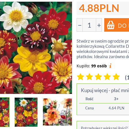
4.88
PLN
−
+
Stwórz w swoim ogrodzie pr
kołnierzykową Collarette D
wielokolorowymi kwiatami 
płatków. Idealna zarówno do 
Kupiło:
99 osób
(
Kupuj więcej - płać mni
Ilość
3+
Cena
4.64
PLN
Potrzebujesz większej ilości?