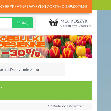
DO BEZPŁATNEJ WYSYŁKI ZOSTAŁO
149.00
PLN
!
MÓJ KOSZYK
0 produkt(y) -
0.00
PLN
arette Dandy - mieszanka
-
Dodaj do listy życzeń