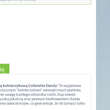
ię
ną kołnierzykową Collarette Dandy
! To wyjątkowa
rystycznym "kołnierzykiem" wewnętrznych płatków.
gnie uwagę każdego miłośnika roślin. Kup świeże
wysoką jakością oraz pewnym kiełkowaniem. Każda
ania laboratoryjne, co gwarantuje, że otrzymasz tylko