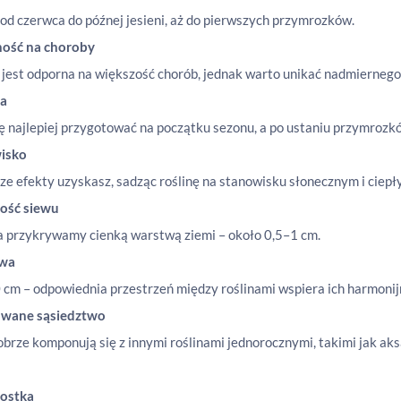
od czerwca do późnej jesieni, aż do pierwszych przymrozków.
ość na choroby
 jest odporna na większość chorób, jednak warto unikać nadmiernego 
a
 najlepiej przygotować na początku sezonu, a po ustaniu przymrozkó
isko
ze efekty uzyskasz, sadząc roślinę na stanowisku słonecznym i ciepł
ość siewu
 przykrywamy cienką warstwą ziemi – około 0,5–1 cm.
awa
 cm – odpowiednia przestrzeń między roślinami wspiera ich harmonij
owane sąsiedztwo
obrze komponują się z innymi roślinami jednorocznymi, takimi jak aks
ostka