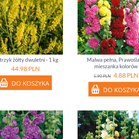
rzyk żółty dwuletni - 1 kg
Malwa pełna, Prawośla
mieszanka kolorów
44.98
PLN
4.88
PLN
5.90
PLN