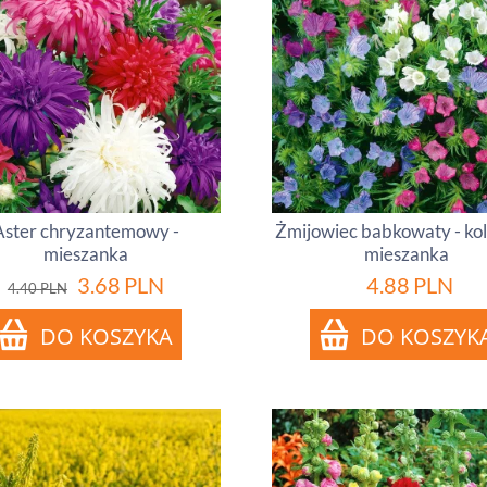
Aster chryzantemowy -
Żmijowiec babkowaty - ko
mieszanka
mieszanka
3.68
PLN
4.88
PLN
4.40
PLN