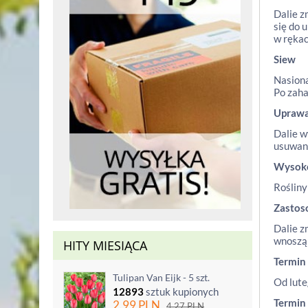
Dalie z
się do 
w rękac
Siew
Nasiona
Po zaha
Upraw
Dalie w
usuwani
Wysok
Rośliny
Zastos
Dalie z
wnoszą 
HITY MIESIĄCA
Termin
Tulipan Van Eijk - 5 szt.
Od lute
12893
sztuk kupionych
Termin
2.99
PLN
4.27
PLN