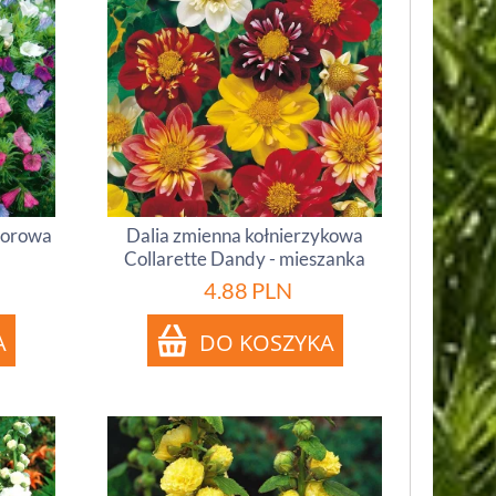
lorowa
Dalia zmienna kołnierzykowa
Collarette Dandy - mieszanka
4.88
PLN