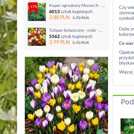
Koper ogrodowy Monarch - po ścięciu odrasta
-17%
Czy wie
6013
sztuk kupionych
ziemnia
3.88
PLN
4.70
PLN
symboli
Dalie z
Tulipan botaniczny - niski - mix kolorów - 5 szt.
koloró
5562
sztuk kupionych
3.99
PLN
5.70
PLN
Co war
Opakowa
przydat
błyskaw
Więcej 
Pod