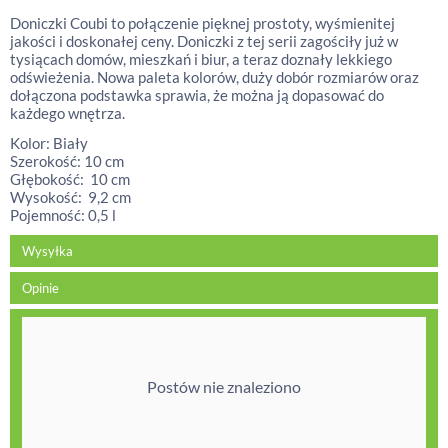
Doniczki Coubi to połączenie pięknej prostoty, wyśmienitej
jakości i doskonałej ceny. Doniczki z tej serii zagościły już w
tysiącach domów, mieszkań i biur, a teraz doznały lekkiego
odświeżenia. Nowa paleta kolorów, duży dobór rozmiarów oraz
dołączona podstawka sprawia, że można ją dopasować do
każdego wnętrza.
Kolor: Biały
Szerokość: 10 cm
Głębokość: 10 cm
Wysokość: 9,2 cm
Pojemność: 0,5 l
Wysyłka
Opinie
Postów nie znaleziono