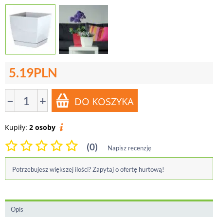
5.19
PLN
−
+
Kupiły:
2 osoby
(0)
Napisz recenzję
Potrzebujesz większej ilości? Zapytaj o ofertę hurtową!
Opis