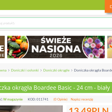
ówna
Doniczki i osłonki
Doniczki okrągłe
Doniczka okrągła Boardee
zka okrągła Boardee Basic - 24 cm - biały
ć:
W magazynie
KOD:
011741
(0 Opinie)
Napisz recenzję
13.49
PLN