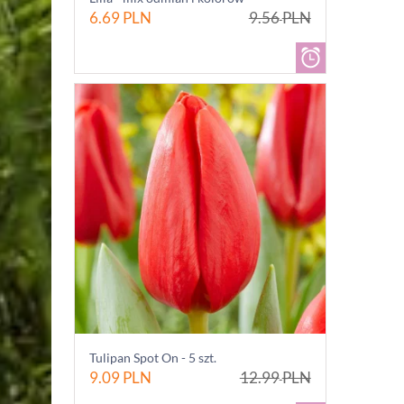
6.69
PLN
9.56
PLN
Tulipan Spot On - 5 szt.
9.09
PLN
12.99
PLN