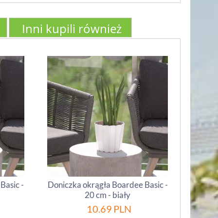
Inni kupili również
Basic -
Doniczka okrągła Boardee Basic -
20 cm - biały
10.69
PLN