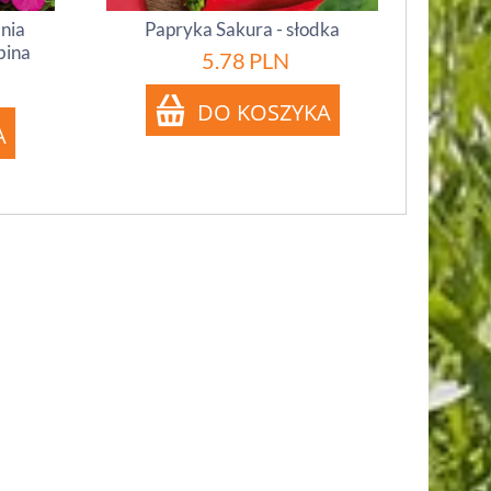
inia
Papryka Sakura - słodka
bina
5.78
PLN