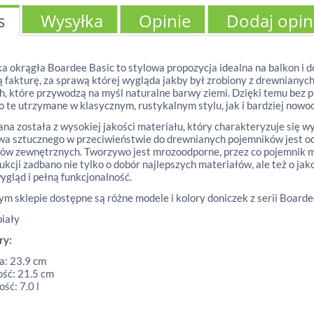
s
Wysyłka
Opinie
Dodaj opin
a okrągła Boardee Basic to stylowa propozycja idealna na balkon i do
 fakturę, za sprawą której wygląda jakby był zrobiony z drewnianych
h, które przywodzą na myśl naturalne barwy ziemi. Dzięki temu bez
 te utrzymane w klasycznym, rustykalnym stylu, jak i bardziej nowo
a została z wysokiej jakości materiału, który charakteryzuje się w
a sztucznego w przeciwieństwie do drewnianych pojemników jest od
ów zewnętrznych. Tworzywo jest mrozoodporne, przez co pojemnik mo
dukcji zadbano nie tylko o dobór najlepszych materiałów, ale też o j
ygląd i pełną funkcjonalność.
m sklepie dostępne są różne modele i kolory doniczek z serii Boarde
iały
ry:
a: 23.9 cm
ść: 21.5 cm
ść: 7.0 l