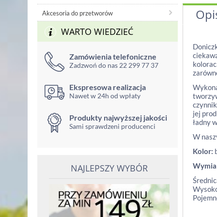
Opi
Akcesoria do przetworów
WARTO WIEDZIEĆ
Doniczk
ciekawą
Zamówienia telefoniczne
kolorac
Zadzwoń do nas 22 299 77 37
zarówno
Ekspresowa realizacja
Wykonan
Nawet w 24h od wpłaty
tworzyw
czynnik
jej pro
Produkty najwyższej jakości
ładny w
Sami sprawdzeni producenci
W naszy
Kolor:
b
Wymia
NAJLEPSZY WYBÓR
Średnic
Wysoko
Pojemno