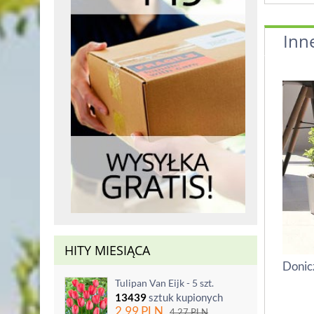
Inn
HITY MIESIĄCA
Donic
Tulipan Van Eijk - 5 szt.
13439
sztuk kupionych
2.99
PLN
4.27
PLN