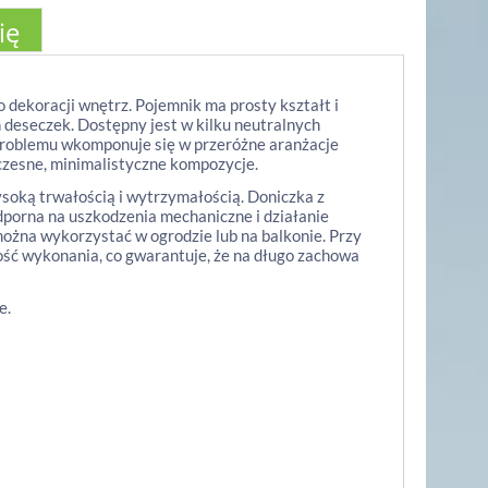
ię
 dekoracji wnętrz. Pojemnik ma prosty kształt i
 deseczek. Dostępny jest w kilku neutralnych
 problemu wkomponuje się w przeróżne aranżacje
czesne, minimalistyczne kompozycje.
ysoką trwałością i wytrzymałością. Doniczka z
porna na uszkodzenia mechaniczne i działanie
żna wykorzystać w ogrodzie lub na balkonie. Przy
akość wykonania, co gwarantuje, że na długo zachowa
e.