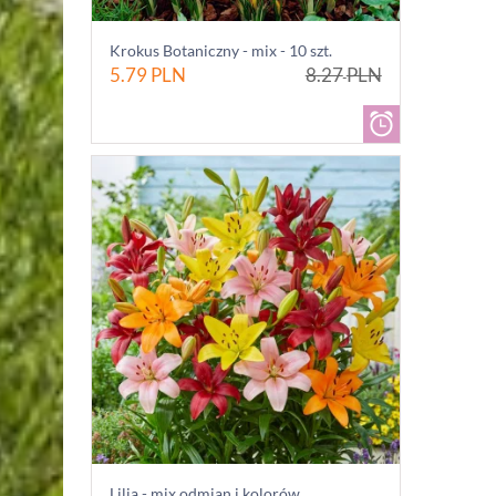
Krokus Botaniczny - mix - 10 szt.
5.79
PLN
8.27
PLN
Lilia - mix odmian i kolorów