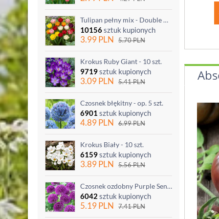
Tulipan pełny mix - Double mix - 5 szt.
10156
sztuk kupionych
3.99
PLN
5.70
PLN
Krokus Ruby Giant - 10 szt.
Abs
9719
sztuk kupionych
3.09
PLN
5.41
PLN
Czosnek błękitny - op. 5 szt.
6901
sztuk kupionych
4.89
PLN
6.99
PLN
Krokus Biały - 10 szt.
6159
sztuk kupionych
3.89
PLN
5.56
PLN
Czosnek ozdobny Purple Sensation - op. 3 szt.
6042
sztuk kupionych
5.19
PLN
7.41
PLN