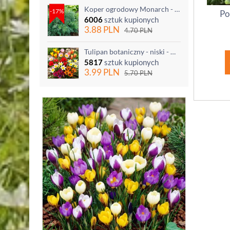
Koper ogrodowy Monarch - po ścięciu odrasta
-17%
Po
6006
sztuk kupionych
3.88
PLN
4.70
PLN
Tulipan botaniczny - niski - mix kolorów - 5 szt.
5817
sztuk kupionych
3.99
PLN
5.70
PLN