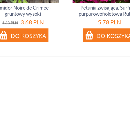
midor Noire de Crimee -
Petunia zwisająca, Surf
gruntowy wysoki
purpurowofioletowa Ru
3.68
PLN
5.78
PLN
4.63
PLN