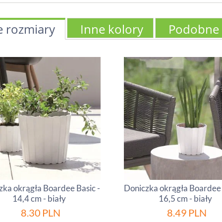
e rozmiary
Inne kolory
Podobne
zka okrągła Boardee Basic -
Doniczka okrągła Boardee 
14,4 cm - biały
16,5 cm - biały
8.30
PLN
8.49
PLN