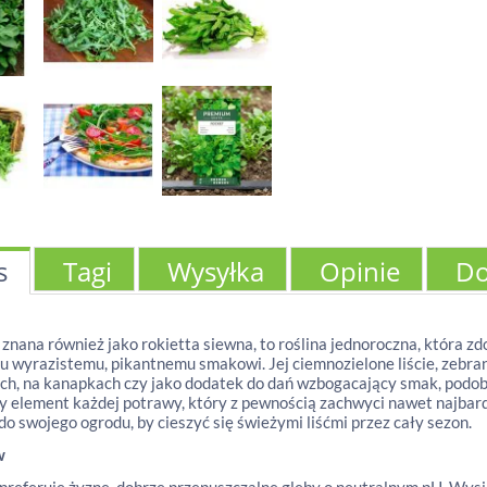
s
Tagi
Wysyłka
Opinie
Do
 znana również jako rokietta siewna, to roślina jednoroczna, która 
 wyrazistemu, pikantnemu smakowi. Jej ciemnozielone liście, zebran
ch, na kanapkach czy jako dodatek do dań wzbogacający smak, podobnie
 element każdej potrawy, który z pewnością zachwyci nawet najba
 do swojego ogrodu, by cieszyć się świeżymi liśćmi przez cały sezon.
w