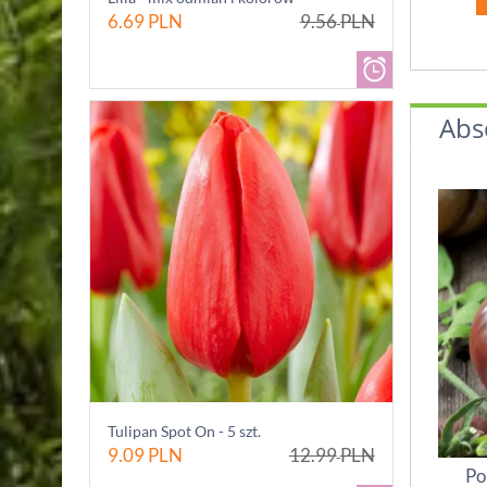
6.69
PLN
9.56
PLN
Abs
Tulipan Spot On - 5 szt.
9.09
PLN
12.99
PLN
Po