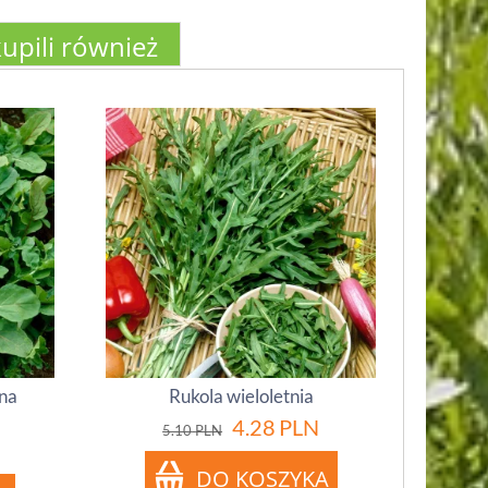
kupili również
wna
Rukola wieloletnia
4.28
PLN
5.10
PLN