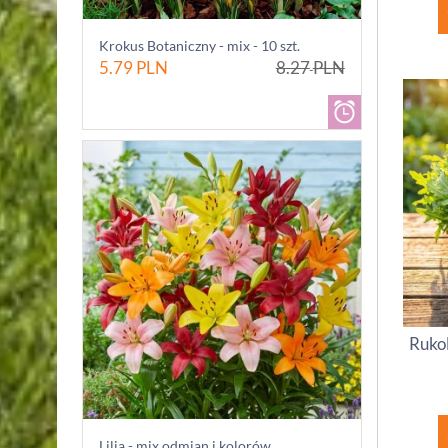
Krokus Botaniczny - mix - 10 szt.
5.79
PLN
8.27
PLN
Rukol
Lilia - mix odmian i kolorów