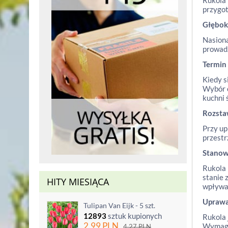
Rukola 
przygot
Głębok
Nasiona
prowadz
Termin
Kiedy s
Wybór o
kuchni 
Rozst
Przy up
przestr
Stanow
Rukola 
stanie 
HITY MIESIĄCA
wpływa 
Upraw
Tulipan Van Eijk - 5 szt.
12893
sztuk kupionych
Rukola 
2.99
PLN
Wymaga 
4.27
PLN