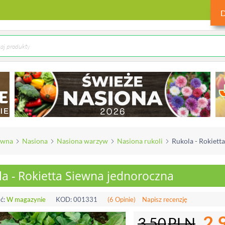
ówna
Nasiona
Nasiona warzyw
Nasiona rukoli
Rukola - Rokiett
a - Rokietta Siewna jednoroczna
ć:
W magazynie
KOD:
001331
(6 Opinie)
Napisz recenzję
2.
3.50
PLN