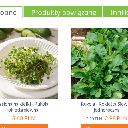
obne
Produkty powiązane
Inni 
siona na kiełki - Rukola,
Rukola - Rokietta Sie
rokietta siewna
jednoroczna
3.68
PLN
2.98
PLN
3.50
PLN