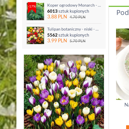
Koper ogrodowy Monarch - po ścięciu odrasta
-17%
Pod
6013
sztuk kupionych
3.88
PLN
4.70
PLN
Tulipan botaniczny - niski - mix kolorów - 5 szt.
5562
sztuk kupionych
3.99
PLN
5.70
PLN
Na