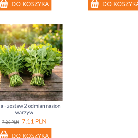
a - zestaw 2 odmian nasion
warzyw
7.11
PLN
7.26
PLN