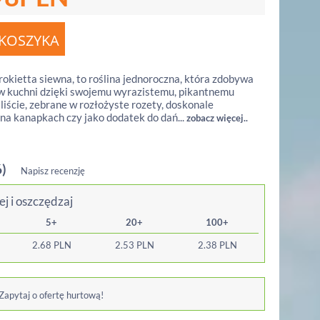
rokietta siewna, to roślina jednoroczna, która zdobywa
w kuchni dzięki swojemu wyrazistemu, pikantnemu
liście, zebrane w rozłożyste rozety, doskonale
na kanapkach czy jako dodatek do dań...
zobacz więcej..
6)
Napisz recenzję
ej i oszczędzaj
5+
20+
100+
2.68
PLN
2.53
PLN
2.38
PLN
 Zapytaj o ofertę hurtową!