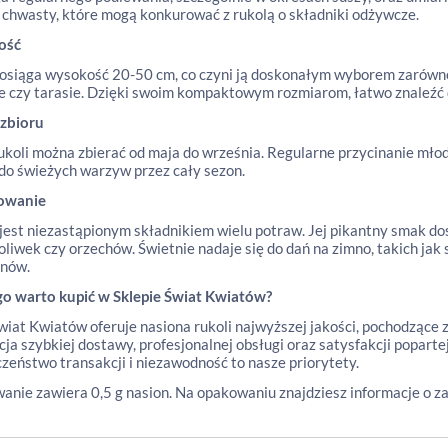
chwasty, które mogą konkurować z rukolą o składniki odżywcze.
ość
osiąga wysokość 20-50 cm, co czyni ją doskonałym wyborem zarówno 
e czy tarasie. Dzięki swoim kompaktowym rozmiarom, łatwo znaleźć dl
 zbioru
rukoli można zbierać od maja do września. Regularne przycinanie młody
do świeżych warzyw przez cały sezon.
owanie
jest niezastąpionym składnikiem wielu potraw. Jej pikantny smak d
 oliwek czy orzechów. Świetnie nadaje się do dań na zimno, takich jak 
nów.
go warto kupić w Sklepie Świat Kwiatów?
wiat Kwiatów oferuje nasiona rukoli najwyższej jakości, pochodzące 
ja szybkiej dostawy, profesjonalnej obsługi oraz satysfakcji popar
zeństwo transakcji i niezawodność to nasze priorytety.
nie zawiera 0,5 g nasion. Na opakowaniu znajdziesz informacje o z