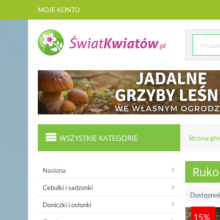
MOJE KONTO
WSZYSTKIE KATEGORIE
Strona gł
Rukol
Nasiona
Cebulki i sadzonki
Dostępnoś
Doniczki i osłonki
15%