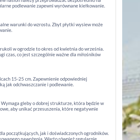
iew nasion należy przeprowadzać bezpośrednio na
ularne podlewanie zapewni wyrównane kiełkowanie.
malne warunki do wzrostu. Zbyt płytki wysiew może
wanie.
ukoli w ogrodzie to okres od kwietnia do września.
i czas, co jest szczególnie ważne dla miłośników
nicach 15-25 cm. Zapewnienie odpowiedniej
aką jak odchwaszczanie i podlewanie.
. Wymaga gleby o dobrej strukturze, która będzie w
zowe, aby unikać przesuszenia, które negatywnie
dla początkujących, jak i doświadczonych ogrodników.
rkowanego nawożenia. Warto również regularnie