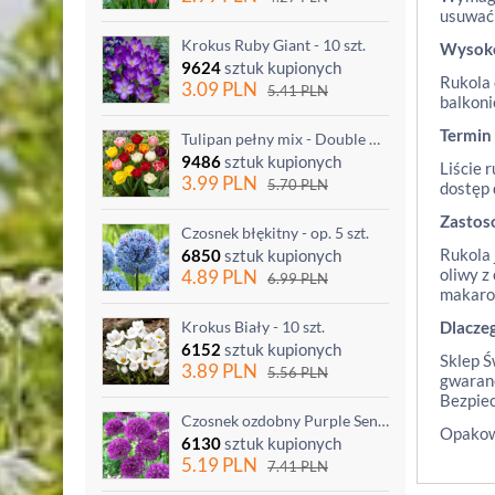
usuwać 
Krokus Ruby Giant - 10 szt.
Wysok
9624
sztuk kupionych
Rukola 
3.09
PLN
5.41
PLN
balkoni
Termin
Tulipan pełny mix - Double mix - 5 szt.
9486
sztuk kupionych
Liście 
3.99
PLN
5.70
PLN
dostęp 
Zastos
Czosnek błękitny - op. 5 szt.
Rukola 
6850
sztuk kupionych
oliwy z
4.89
PLN
6.99
PLN
makaro
Krokus Biały - 10 szt.
Dlacze
6152
sztuk kupionych
Sklep Ś
3.89
PLN
5.56
PLN
gwaranc
Bezpiec
Czosnek ozdobny Purple Sensation - op. 3 szt.
Opakowa
6130
sztuk kupionych
5.19
PLN
7.41
PLN