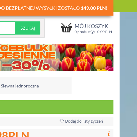
DO BEZPŁATNEJ WYSYŁKI ZOSTAŁO
149.00
PLN
!
MÓJ KOSZYK
0 produkt(y) -
0.00
PLN
a Siewna jednoroczna
Dodaj do listy życzeń
98
PLN