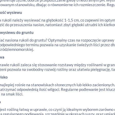
preferuje żyzne, dobrze przepuszczalne gleby o neutralnym pH. Wys
owanym stanowisku, dbając o równomierne ich rozmieszczenie. Reg
ość wysiewu
 rukoli należy wysiewać na głębokość 1-1,5 cm, co zapewni im opty
ić do przesuszenia nasion, natomiast zbyt głęboki utrudni ich kiełko
 wysiewu do gruntu
iać nasiona rukoli do gruntu? Optymalny czas na rozpoczęcie uprawy r
dpowiedniego terminu pozwala na uzyskanie świeżych liści przez dług
śródziemnomorskiej.
awa
rawie rukoli zaleca się stosowanie rozstawy między roślinami w gra
zeni pozwala na swobodny rozwój rośliny oraz ułatwia pielęgnację, t
isko
najlepiej rośnie na stanowiskach słonecznych lub lekko zacienionych
zatrzymać odpowiednią ilość wilgoci. Regularne podlewanie jest kluc
na smak liści.
a
jest rośliną łatwą w uprawie, co czyni ją idealnym wyborem zarówno 
regularnego podlewania, szczególnie w okresach suszy, oraz umia