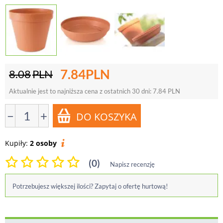
7.84
PLN
8.08
PLN
Aktualnie jest to najniższa cena z ostatnich 30 dni:
7.84
PLN
−
+
Kupiły:
2 osoby
(0)
Napisz recenzję
Potrzebujesz większej ilości? Zapytaj o ofertę hurtową!