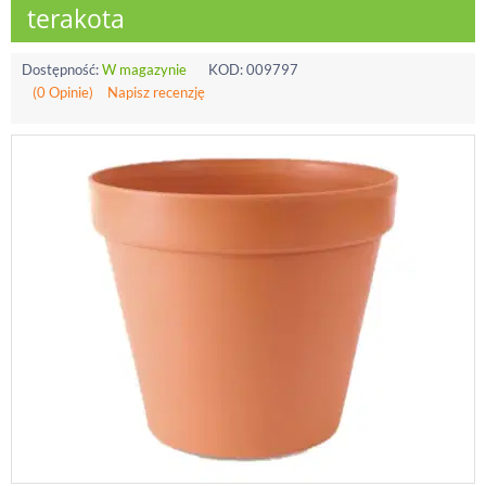
terakota
Dostępność:
W magazynie
KOD:
009797
(0 Opinie)
Napisz recenzję