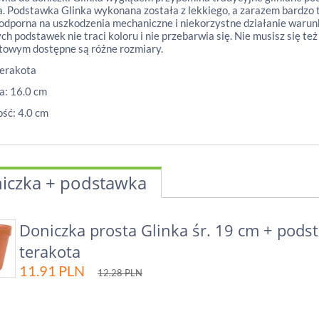
. Podstawka Glinka wykonana została z lekkiego, a zarazem bardzo 
odporna na uszkodzenia mechaniczne i niekorzystne działanie waru
ych podstawek nie traci koloru i nie przebarwia się. Nie musisz się te
towym dostępne są różne rozmiary.
terakota
a: 16.0 cm
ść: 4.0 cm
iczka + podstawka
Doniczka prosta Glinka śr. 19 cm + pods
terakota
11.91
PLN
12.28
PLN