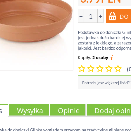
−
+
Podstawka do doniczki Glin
jest jednak dużo bardziej 
została z lekkiego, a zara
jakości. Jest bardzo odporn
Kupiły:
2 osoby
(
Potrzebujesz większej ilości?
s
Wysyłka
Opinie
Dodaj opin
ka do doniczki Glinka wyglądem przypomina tradycyjne gliniane pods