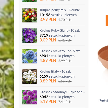
Tulipan pełny mix - Double mix - 5 szt.
10156
sztuk kupionych
3.99
PLN
5.70
PLN
Krokus Ruby Giant - 10 szt.
9719
sztuk kupionych
3.09
PLN
5.41
PLN
Czosnek błękitny - op. 5 szt.
6901
sztuk kupionych
4.89
PLN
6.99
PLN
Krokus Biały - 10 szt.
6159
sztuk kupionych
3.89
PLN
5.56
PLN
Czosnek ozdobny Purple Sensation - op. 3 szt.
6042
sztuk kupionych
Podst
5.19
PLN
7.41
PLN