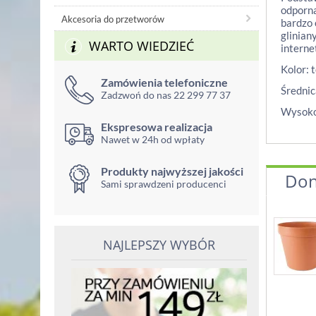
odporna
Akcesoria do przetworów
bardzo 
glinian
WARTO WIEDZIEĆ
interne
Kolor: 
Zamówienia telefoniczne
Średnic
Zadzwoń do nas 22 299 77 37
Wysoko
Ekspresowa realizacja
Nawet w 24h od wpłaty
Produkty najwyższej jakości
Don
Sami sprawdzeni producenci
NAJLEPSZY WYBÓR