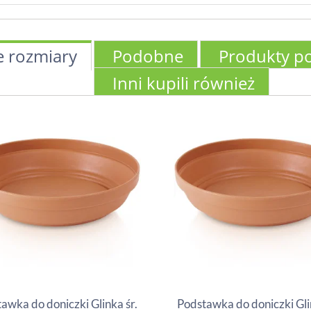
e rozmiary
Podobne
Produkty p
Inni kupili również
awka do doniczki Glinka śr.
Podstawka do doniczki Gli