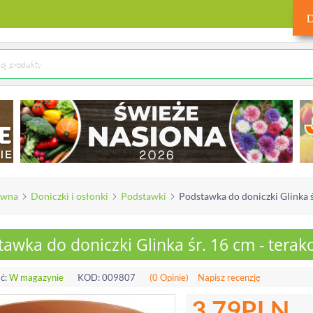
ówna
Doniczki i osłonki
Podstawki
Podstawka do doniczki Glinka ś
awka do doniczki Glinka śr. 16 cm - terak
ć:
W magazynie
KOD:
009807
(0 Opinie)
Napisz recenzję
3.79
PLN