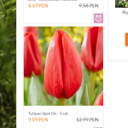
6.69
PLN
9.56
PLN
Po
Tulipan Spot On - 5 szt.
9.09
PLN
12.99
PLN