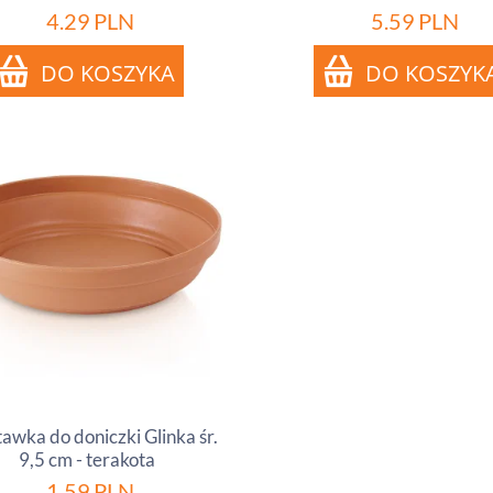
4.29
PLN
5.59
PLN
awka do doniczki Glinka śr.
9,5 cm - terakota
1.59
PLN