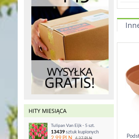
Inn
HITY MIESIĄCA
Tulipan Van Eijk - 5 szt.
13439
sztuk kupionych
Podst
2.99
PLN
4.27
PLN