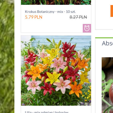
Krokus Botaniczny - mix - 10 szt.
5.79
PLN
8.27
PLN
Abs
Lilia - mix odmian i kolorów