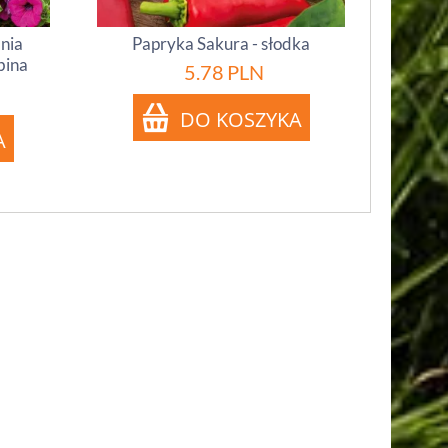
inia
Papryka Sakura - słodka
bina
5.78
PLN