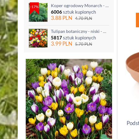
Koper ogrodowy Monarch - po ścięciu odrasta
-17%
6006
sztuk kupionych
3.88
PLN
4.70
PLN
Tulipan botaniczny - niski - mix kolorów - 5 szt.
5817
sztuk kupionych
3.99
PLN
5.70
PLN
Podst