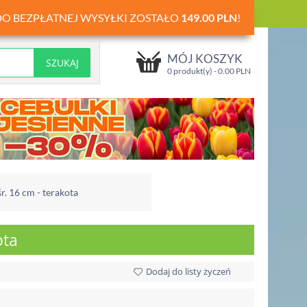
DO BEZPŁATNEJ WYSYŁKI ZOSTAŁO
149.00
PLN
!
MÓJ KOSZYK
0 produkt(y) -
0.00
PLN
r. 16 cm - terakota
ota
Dodaj do listy życzeń