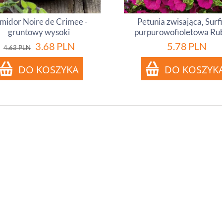
midor Noire de Crimee -
Petunia zwisająca, Surf
gruntowy wysoki
purpurowofioletowa Ru
3.68
PLN
5.78
PLN
4.63
PLN