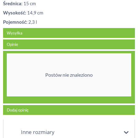
Średnica:
15 cm
Wysokość:
14,9 cm
Pojemność:
2,3 l
Wysyłka
Opinie
Postów nie znaleziono
Dodaj opinię
Inne rozmiary