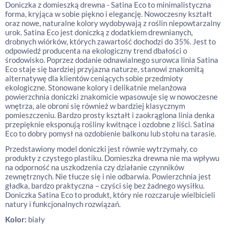
Doniczka z domieszką drewna - Satina Eco to minimalistyczna
forma, kryjąca w sobie piękno i elegancję. Nowoczesny kształt
oraz nowe, naturalne kolory wydobywają z roślin niepowtarzalny
urok. Satina Eco jest doniczką z dodatkiem drewnianych,
drobnych wiórków, których zawartość dochodzi do 35%. Jest to
odpowiedź producenta na ekologiczny trend dbałości o
środowisko. Poprzez dodanie odnawialnego surowca linia Satina
Eco staje się bardziej przyjazna naturze, stanowi znakomitą
alternatywę dla klientów ceniących sobie przedmioty
ekologiczne. Stonowane kolory i delikatnie melanżowa
powierzchnia doniczki znakomicie wpasowuje się w nowoczesne
wnętrza, ale obroni się również w bardziej klasycznym
pomieszczeniu. Bardzo prosty kształt i zaokrąglona linia denka
przepięknie eksponują rośliny kwitnące i ozdobne z liści. Satina
Eco to dobry pomysł na ozdobienie balkonu lub stołu na tarasie.
Przedstawiony model doniczki jest równie wytrzymały, co
produkty z czystego plastiku. Domieszka drewna nie ma wpływu
na odporność na uszkodzenia czy działanie czynników
zewnętrznych. Nie tłucze się i nie odbarwia. Powierzchnia jest
gładka, bardzo praktyczna – czyści się bez żadnego wysiłku.
Doniczka Satina Eco to produkt, który nie rozczaruje wielbicieli
natury i funkcjonalnych rozwiązań.
Kolor:
biały