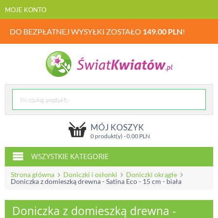
MOJE KONTO
DO BEZPŁATNEJ WYSYŁKI ZOSTAŁO
149.00
PLN
!
MÓJ KOSZYK
0 produkt(y) -
0.00
PLN
WSZYSTKIE KATEGORIE
Strona główna
Doniczki i osłonki
Doniczki okrągłe
Doniczka z domieszką drewna - Satina Eco - 15 cm - biała
Doniczka z domieszką drewna -