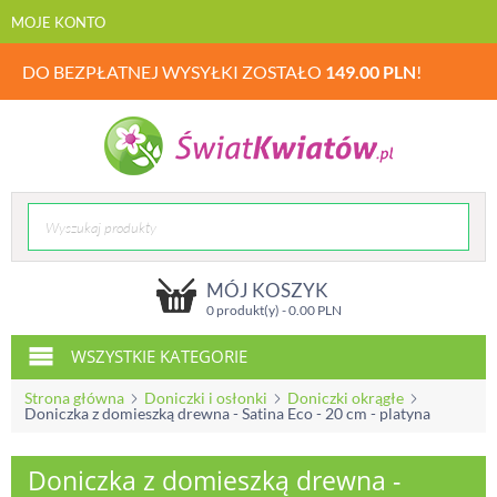
MOJE KONTO
DO BEZPŁATNEJ WYSYŁKI ZOSTAŁO
149.00
PLN
!
MÓJ KOSZYK
0 produkt(y) -
0.00
PLN
WSZYSTKIE KATEGORIE
Strona główna
Doniczki i osłonki
Doniczki okrągłe
Doniczka z domieszką drewna - Satina Eco - 20 cm - platyna
Doniczka z domieszką drewna -