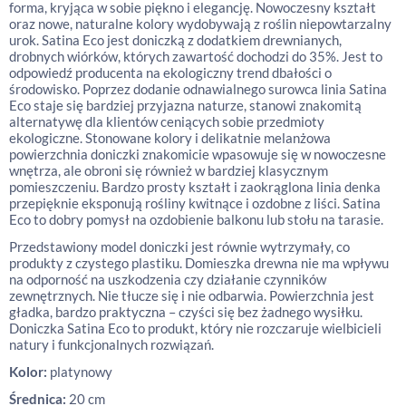
forma, kryjąca w sobie piękno i elegancję. Nowoczesny kształt
oraz nowe, naturalne kolory wydobywają z roślin niepowtarzalny
urok. Satina Eco jest doniczką z dodatkiem drewnianych,
drobnych wiórków, których zawartość dochodzi do 35%. Jest to
odpowiedź producenta na ekologiczny trend dbałości o
środowisko. Poprzez dodanie odnawialnego surowca linia Satina
Eco staje się bardziej przyjazna naturze, stanowi znakomitą
alternatywę dla klientów ceniących sobie przedmioty
ekologiczne. Stonowane kolory i delikatnie melanżowa
powierzchnia doniczki znakomicie wpasowuje się w nowoczesne
wnętrza, ale obroni się również w bardziej klasycznym
pomieszczeniu. Bardzo prosty kształt i zaokrąglona linia denka
przepięknie eksponują rośliny kwitnące i ozdobne z liści. Satina
Eco to dobry pomysł na ozdobienie balkonu lub stołu na tarasie.
Przedstawiony model doniczki jest równie wytrzymały, co
produkty z czystego plastiku. Domieszka drewna nie ma wpływu
na odporność na uszkodzenia czy działanie czynników
zewnętrznych. Nie tłucze się i nie odbarwia. Powierzchnia jest
gładka, bardzo praktyczna – czyści się bez żadnego wysiłku.
Doniczka Satina Eco to produkt, który nie rozczaruje wielbicieli
natury i funkcjonalnych rozwiązań.
Kolor:
platynowy
Średnica:
20 cm