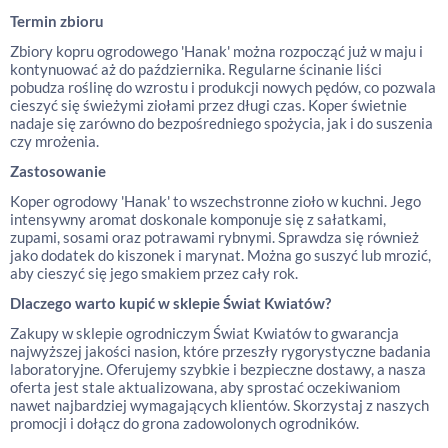
Termin zbioru
Zbiory kopru ogrodowego 'Hanak' można rozpocząć już w maju i
kontynuować aż do października. Regularne ścinanie liści
pobudza roślinę do wzrostu i produkcji nowych pędów, co pozwala
cieszyć się świeżymi ziołami przez długi czas. Koper świetnie
nadaje się zarówno do bezpośredniego spożycia, jak i do suszenia
czy mrożenia.
Zastosowanie
Koper ogrodowy 'Hanak' to wszechstronne zioło w kuchni. Jego
intensywny aromat doskonale komponuje się z sałatkami,
zupami, sosami oraz potrawami rybnymi. Sprawdza się również
jako dodatek do kiszonek i marynat. Można go suszyć lub mrozić,
aby cieszyć się jego smakiem przez cały rok.
Dlaczego warto kupić w sklepie Świat Kwiatów?
Zakupy w sklepie ogrodniczym Świat Kwiatów to gwarancja
najwyższej jakości nasion, które przeszły rygorystyczne badania
laboratoryjne. Oferujemy szybkie i bezpieczne dostawy, a nasza
oferta jest stale aktualizowana, aby sprostać oczekiwaniom
nawet najbardziej wymagających klientów. Skorzystaj z naszych
promocji i dołącz do grona zadowolonych ogrodników.