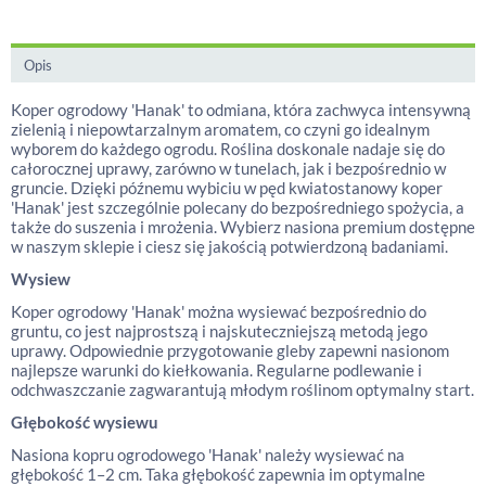
Opis
Koper ogrodowy 'Hanak' to odmiana, która zachwyca intensywną
zielenią i niepowtarzalnym aromatem, co czyni go idealnym
wyborem do każdego ogrodu. Roślina doskonale nadaje się do
całorocznej uprawy, zarówno w tunelach, jak i bezpośrednio w
gruncie. Dzięki późnemu wybiciu w pęd kwiatostanowy koper
'Hanak' jest szczególnie polecany do bezpośredniego spożycia, a
także do suszenia i mrożenia. Wybierz nasiona premium dostępne
w naszym sklepie i ciesz się jakością potwierdzoną badaniami.
Wysiew
Koper ogrodowy 'Hanak' można wysiewać bezpośrednio do
gruntu, co jest najprostszą i najskuteczniejszą metodą jego
uprawy. Odpowiednie przygotowanie gleby zapewni nasionom
najlepsze warunki do kiełkowania. Regularne podlewanie i
odchwaszczanie zagwarantują młodym roślinom optymalny start.
Głębokość wysiewu
Nasiona kopru ogrodowego 'Hanak' należy wysiewać na
głębokość 1–2 cm. Taka głębokość zapewnia im optymalne