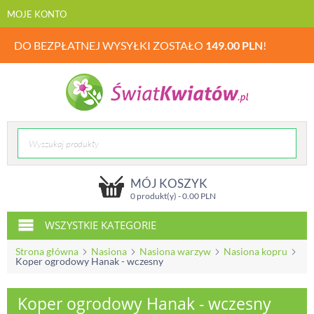
MOJE KONTO
DO BEZPŁATNEJ WYSYŁKI ZOSTAŁO
149.00
PLN
!
MÓJ KOSZYK
0 produkt(y) -
0.00
PLN
WSZYSTKIE KATEGORIE
Strona główna
Nasiona
Nasiona warzyw
Nasiona kopru
Koper ogrodowy Hanak - wczesny
Koper ogrodowy Hanak - wczesny