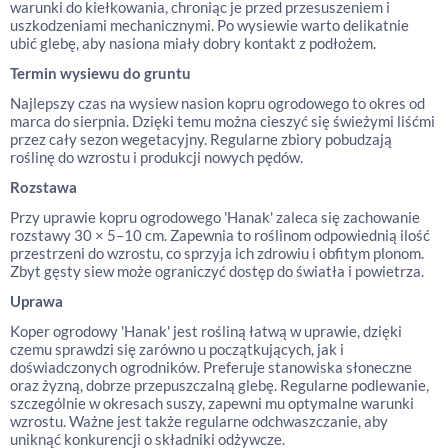
warunki do kiełkowania, chroniąc je przed przesuszeniem i
uszkodzeniami mechanicznymi. Po wysiewie warto delikatnie
ubić glebę, aby nasiona miały dobry kontakt z podłożem.
Termin wysiewu do gruntu
Najlepszy czas na wysiew nasion kopru ogrodowego to okres od
marca do sierpnia. Dzięki temu można cieszyć się świeżymi liśćmi
przez cały sezon wegetacyjny. Regularne zbiory pobudzają
roślinę do wzrostu i produkcji nowych pędów.
Rozstawa
Przy uprawie kopru ogrodowego 'Hanak' zaleca się zachowanie
rozstawy 30 × 5–10 cm. Zapewnia to roślinom odpowiednią ilość
przestrzeni do wzrostu, co sprzyja ich zdrowiu i obfitym plonom.
Zbyt gęsty siew może ograniczyć dostęp do światła i powietrza.
Uprawa
Koper ogrodowy 'Hanak' jest rośliną łatwą w uprawie, dzięki
czemu sprawdzi się zarówno u początkujących, jak i
doświadczonych ogrodników. Preferuje stanowiska słoneczne
oraz żyzną, dobrze przepuszczalną glebę. Regularne podlewanie,
szczególnie w okresach suszy, zapewni mu optymalne warunki
wzrostu. Ważne jest także regularne odchwaszczanie, aby
uniknąć konkurencji o składniki odżywcze.