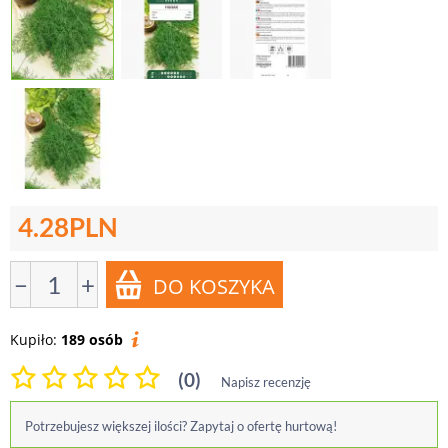
4.28
PLN
−
+
Kupiło:
189 osób
(0)
Napisz recenzję
Potrzebujesz większej ilości? Zapytaj o ofertę hurtową!