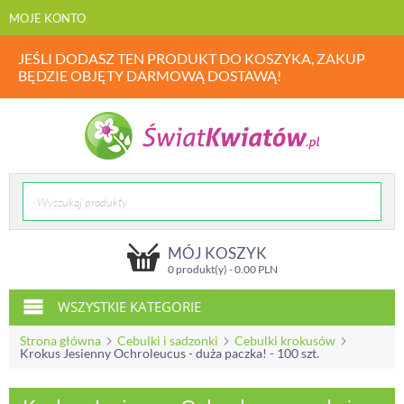
MOJE KONTO
JEŚLI DODASZ TEN PRODUKT DO KOSZYKA, ZAKUP
BĘDZIE OBJĘTY DARMOWĄ DOSTAWĄ!
MÓJ KOSZYK
0 produkt(y) -
0.00
PLN
WSZYSTKIE KATEGORIE
Strona główna
Cebulki i sadzonki
Cebulki krokusów
Krokus Jesienny Ochroleucus - duża paczka! - 100 szt.