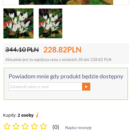
228.82
PLN
344.10
PLN
Aktualnie jest to najniższa cena z ostatnich 30 dni:
228.82
PLN
Powiadom mnie gdy produkt będzie dostępny
Kupiły:
2 osoby
(0)
Napisz recenzję