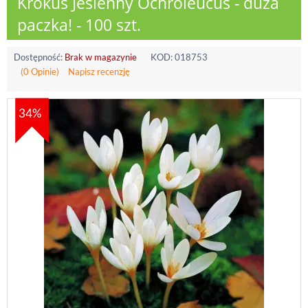
Krokus Jesienny Ochroleucus - duża
paczka! - 100 szt.
Dostępność:
Brak w magazynie
KOD:
018753
(0 Opinie)
Napisz recenzję
34%