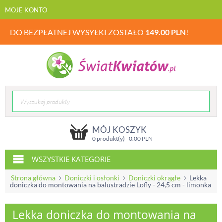
MOJE KONTO
DO BEZPŁATNEJ WYSYŁKI ZOSTAŁO
149.00
PLN
!
MÓJ KOSZYK
0 produkt(y) -
0.00
PLN
WSZYSTKIE KATEGORIE
Strona główna
Doniczki i osłonki
Doniczki okrągłe
Lekka
doniczka do montowania na balustradzie Lofly - 24,5 cm - limonka
Lekka doniczka do montowania na