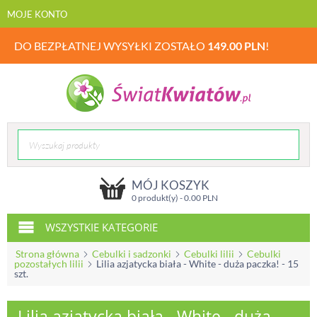
MOJE KONTO
DO BEZPŁATNEJ WYSYŁKI ZOSTAŁO
149.00
PLN
!
MÓJ KOSZYK
0 produkt(y) -
0.00
PLN
WSZYSTKIE KATEGORIE
Strona główna
Cebulki i sadzonki
Cebulki lilii
Cebulki
pozostałych lilii
Lilia azjatycka biała - White - duża paczka! - 15
szt.
Lilia azjatycka biała - White - duża