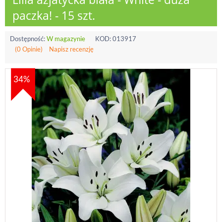
paczka! - 15 szt.
Dostępność:
W magazynie
KOD:
013917
(0 Opinie)
Napisz recenzję
34%