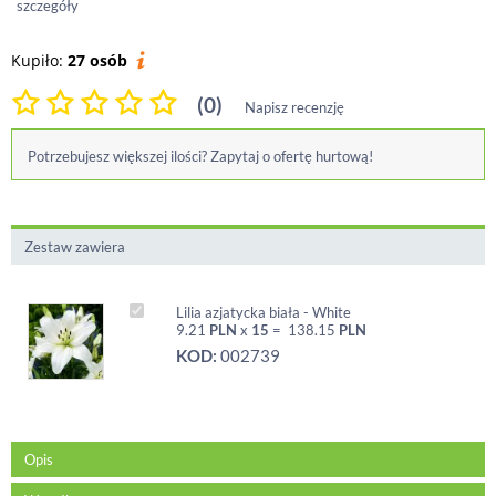
szczegóły
Kupiło:
27 osób
(0)
Napisz recenzję
Potrzebujesz większej ilości? Zapytaj o ofertę hurtową!
Zestaw zawiera
Lilia azjatycka biała - White
9.21
PLN
x
15
=
138.15
PLN
KOD:
002739
Opis