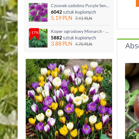
Czosnek ozdobny Purple Sensation - op. 3 szt.
6042
sztuk kupionych
5.19
PLN
7.41
PLN
Koper ogrodowy Monarch - po ścięciu odrasta
-17%
5882
sztuk kupionych
Abs
3.88
PLN
4.70
PLN