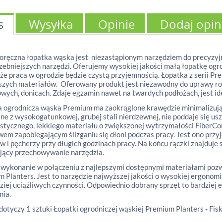
s
Wysyłka
Opinie
Dodaj opin
oręczna łopatka wąska jest niezastąpionym narzędziem do precyzyjnej
zebniejszych narzędzi. Oferujemy wysokiej jakości małą łopatkę og
 że praca w ogrodzie będzie czystą przyjemnością. Łopatka z serii P
zych materiałów. Oferowany produkt jest niezawodny do uprawy roś
wych, donicach. Zdaje egzamin nawet na twardych podłożach, jest ide
 ogrodnicza wąska Premium ma zaokrąglone krawędzie minimalizujące
e z wysokogatunkowej, grubej stali nierdzewnej, nie poddaje się uszk
istycznego, lekkiego materiału o zwiększonej wytrzymałości FiberC
em zapobiegającym ślizganiu się dłoni podczas pracy. Jest ono przy
w i pęcherzy przy długich godzinach pracy. Na końcu rączki znajduje
jący przechowywanie narzędzia.
 wykonanie w połączeniu z najlepszymi dostępnymi materiałami pozw
 Planters. Jest to narzędzie najwyższej jakości o wysokiej ergono
ziej uciążliwych czynności. Odpowiednio dobrany sprzęt to bardziej 
nia.
dotyczy 1 sztuki Łopatki ogrodniczej wąskiej Premium Planters - Fisk