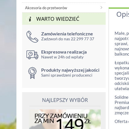
Akcesoria do przetworów
Opi
WARTO WIEDZIEĆ
Małe, p
Zamówienia telefoniczne
najpotr
Zadzwoń do nas 22 299 77 37
sprawi,
najnows
Ekspresowa realizacja
balkono
Nawet w 24h od wpłaty
Łopatka
wykonan
Produkty najwyższej jakości
specjal
Sami sprawdzeni producenci
tworzyw
odciskó
ułatwia
Solidne
NAJLEPSZY WYBÓR
Premium
najbard
zmęcze
Oferta 