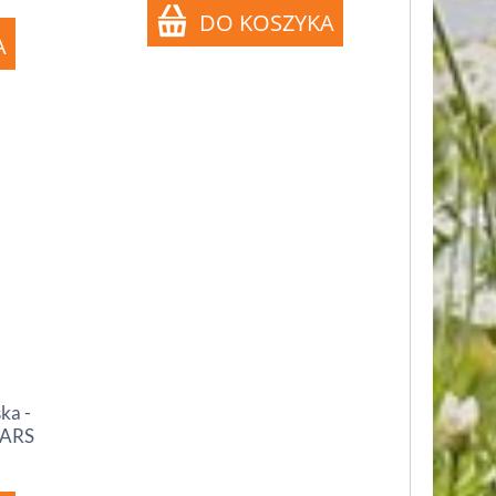
ka -
KARS