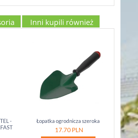
oria
Inni kupili również
TEL -
Łopatka ogrodnicza szeroka
LLFAST
17.70
PLN