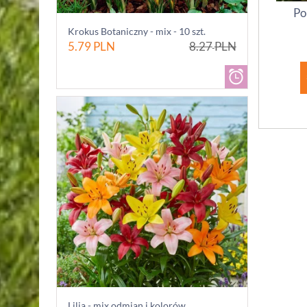
Po
Krokus Botaniczny - mix - 10 szt.
5.79
PLN
8.27
PLN
Lilia - mix odmian i kolorów