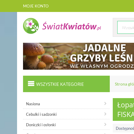
MOJE KONTO
WSZYSTKIE KATEGORIE
Strona gł
Łopa
Nasiona
FISK
Cebulki i sadzonki
Doniczki i osłonki
Dostępnoś