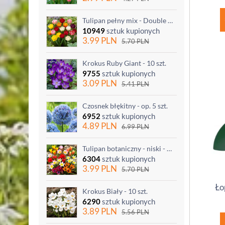
Tulipan pełny mix - Double mix - 5 szt.
10949
sztuk kupionych
3.99
PLN
5.70
PLN
Krokus Ruby Giant - 10 szt.
9755
sztuk kupionych
3.09
PLN
5.41
PLN
Czosnek błękitny - op. 5 szt.
6952
sztuk kupionych
4.89
PLN
6.99
PLN
Tulipan botaniczny - niski - mix kolorów - 5 szt.
6304
sztuk kupionych
3.99
PLN
5.70
PLN
Ło
Krokus Biały - 10 szt.
6290
sztuk kupionych
3.89
PLN
5.56
PLN