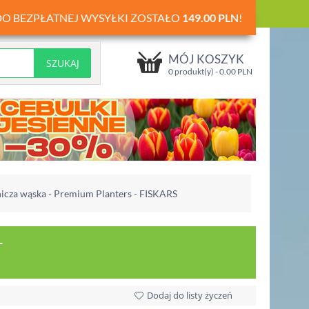
DO BEZPŁATNEJ WYSYŁKI ZOSTAŁO
149.00
PLN
!
MÓJ KOSZYK
0 produkt(y) -
0.00
PLN
icza wąska - Premium Planters - FISKARS
-
Dodaj do listy życzeń