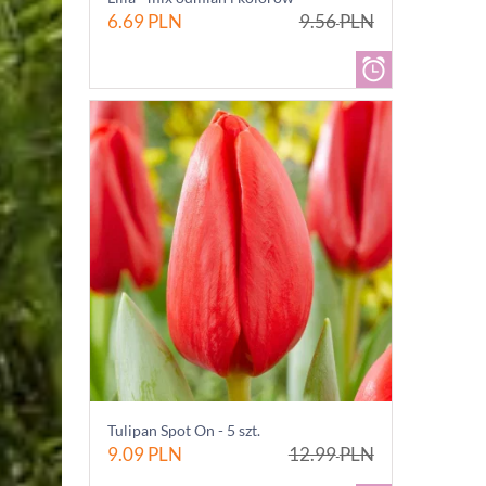
6.69
PLN
9.56
PLN
Tulipan Spot On - 5 szt.
9.09
PLN
12.99
PLN