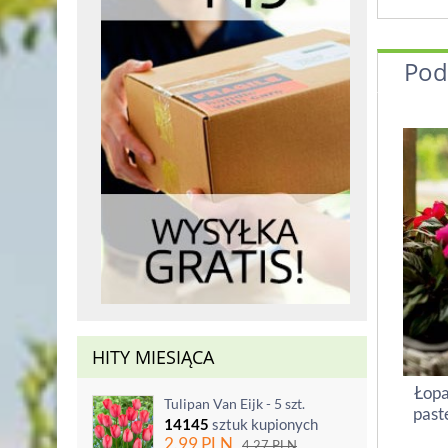
Pod
HITY MIESIĄCA
Łopa
Tulipan Van Eijk - 5 szt.
past
14145
sztuk kupionych
2.99
PLN
4.27
PLN