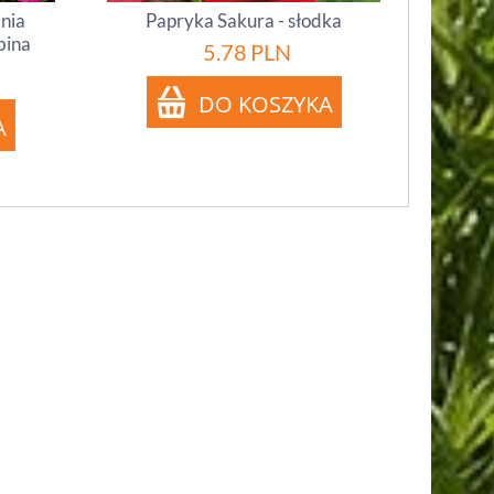
inia
Papryka Sakura - słodka
bina
5.78
PLN