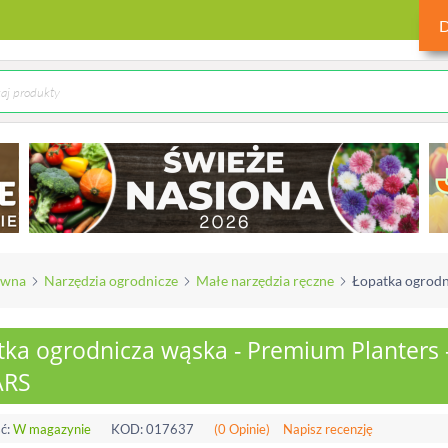
ówna
Narzędzia ogrodnicze
Małe narzędzia ręczne
Łopatka ogrodn
tka ogrodnicza wąska - Premium Planters 
ARS
ć:
W magazynie
KOD:
017637
(0 Opinie)
Napisz recenzję