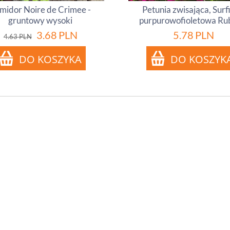
midor Noire de Crimee -
Petunia zwisająca, Surf
gruntowy wysoki
purpurowofioletowa Ru
3.68
PLN
5.78
PLN
4.63
PLN