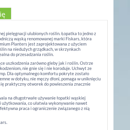
ię
 pielęgnacji ulubionych roślin. Łopatka to jedno z
rodniczą wąską renomowanej marki Fiskars, która
remium Planters jest zaprojektowana z użyciem
lin na niedużych grządkach, w skrzynkach
alna do przesadzania roślin.
 uszkodzenia zarówno gleby jak i roślin. Ostrze
odzeniom, nie gnie się i nie koroduje. Uchwyt ze
omp. Dla optymalnego komfortu pokryte zostało
jemne w dotyku, nie męczy dłoni, pomaga w uniknięciu
 się praktyczny otworek do powieszenia znacznie
ala na długotrwałe używanie łopatki wąskiej
mii użytkowania, co ułatwia wykonywanie nawet
efektywna praca i ograniczenie związanego z nią
ars.