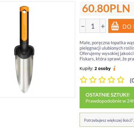
60.80
PLN
−
+
Małe, poręczna łopatka wąs
pielęgnacji ulubionych rośli
Oferujemy wysokiej jakośc
Fiskars, która sprawi, że pr
Kupiły:
2 osoby
(
OSTATNIE SZTUKI!
Prawdopodobnie w 24h
Potrzebujesz większej ilości?