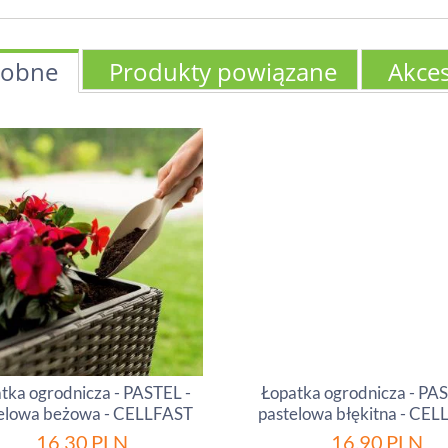
obne
Produkty powiązane
Akces
tka ogrodnicza - PASTEL -
Łopatka ogrodnicza - PAS
elowa beżowa - CELLFAST
pastelowa błękitna - CE
16.30
PLN
16.90
PLN