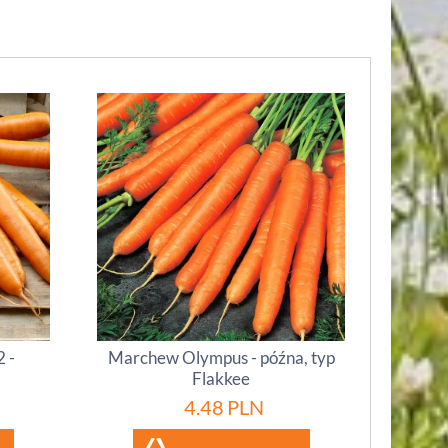
 -
Marchew Olympus - późna, typ
Flakkee
4.48
PLN