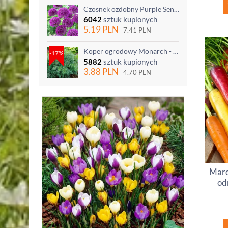
Czosnek ozdobny Purple Sensation - op. 3 szt.
6042
sztuk kupionych
5.19
PLN
7.41
PLN
Koper ogrodowy Monarch - po ścięciu odrasta
-17%
5882
sztuk kupionych
3.88
PLN
4.70
PLN
Marc
od