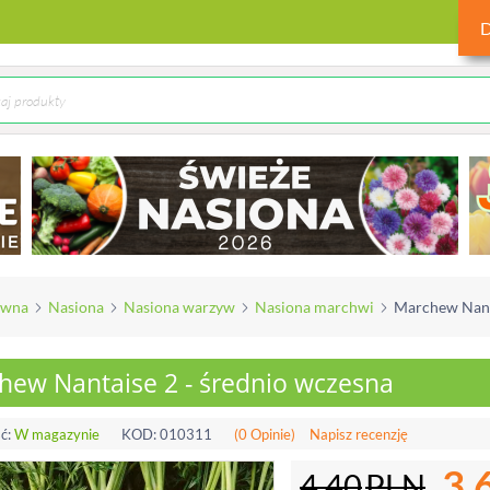
ówna
Nasiona
Nasiona warzyw
Nasiona marchwi
Marchew Nanta
hew Nantaise 2 - średnio wczesna
ć:
W magazynie
KOD:
010311
(0 Opinie)
Napisz recenzję
3.
4.40
PLN