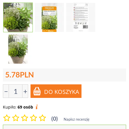
5.78
PLN
−
+
Kupiło:
69 osób
(0)
Napisz recenzję