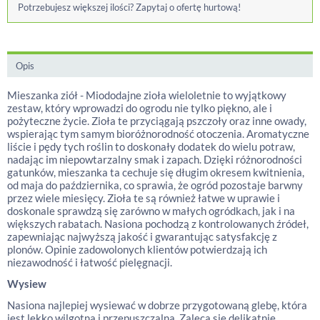
Potrzebujesz większej ilości? Zapytaj o ofertę hurtową!
Opis
Mieszanka ziół - Miododajne zioła wieloletnie to wyjątkowy
zestaw, który wprowadzi do ogrodu nie tylko piękno, ale i
pożyteczne życie. Zioła te przyciągają pszczoły oraz inne owady,
wspierając tym samym bioróżnorodność otoczenia. Aromatyczne
liście i pędy tych roślin to doskonały dodatek do wielu potraw,
nadając im niepowtarzalny smak i zapach. Dzięki różnorodności
gatunków, mieszanka ta cechuje się długim okresem kwitnienia,
od maja do października, co sprawia, że ogród pozostaje barwny
przez wiele miesięcy. Zioła te są również łatwe w uprawie i
doskonale sprawdzą się zarówno w małych ogródkach, jak i na
większych rabatach. Nasiona pochodzą z kontrolowanych źródeł,
zapewniając najwyższą jakość i gwarantując satysfakcję z
plonów. Opinie zadowolonych klientów potwierdzają ich
niezawodność i łatwość pielęgnacji.
Wysiew
Nasiona najlepiej wysiewać w dobrze przygotowaną glebę, która
jest lekko wilgotna i przepuszczalna. Zaleca się delikatnie