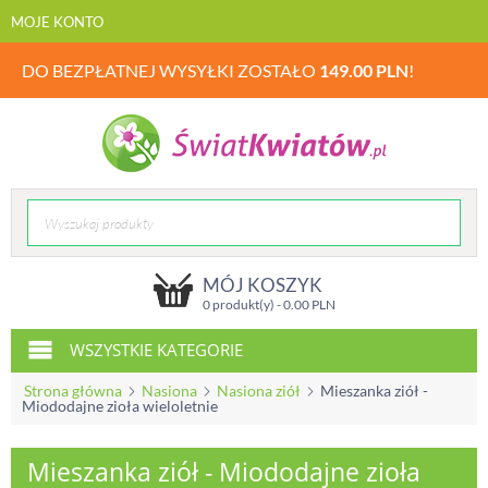
MOJE KONTO
DO BEZPŁATNEJ WYSYŁKI ZOSTAŁO
149.00
PLN
!
MÓJ KOSZYK
0 produkt(y) -
0.00
PLN
WSZYSTKIE KATEGORIE
Strona główna
Nasiona
Nasiona ziół
Mieszanka ziół -
Miododajne zioła wieloletnie
Mieszanka ziół - Miododajne zioła