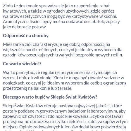
Zioła te doskonale sprawdzą się jako uzupełnienie rabat
kwiatowych, a także w ogrodach użytkowych, gdzie oprócz
walorów estetycznych mogą być wykorzystywane w kuchni.
Aromatyczne liście i pędy można dodawać do sałatek, zup czy
jako dekorację potraw.
Odporność na choroby
Mieszanka ziół charakteryzuje się dobrą odpornością na
większość chorób roślinnych, co czyni je idealnym wyborem dla
ogrodników poszukujących trwałych i bezproblemowych roślin.
Co warto wiedzieć?
Warto pamiętać, że regularne przycinanie ziół stymuluje ich
wzrost i obfite kwitnienie. Zioła te mogą być również sadzone w
doniczkach, co czyni je idealnym wyborem dla osób z ograniczoną
przestrzenią na balkonie lub tarasie.
Dlaczego warto kupić w Sklepie Świat Kwiatów?
Sklep Świat Kwiatów oferuje nasiona najwyższej jakości, które
zostały poddane rygorystycznym badaniom laboratoryjnym, aby
zapewnić ich czystość i zdolność kiełkowania. Szybka dostawa i
profesjonalne doradztwo to tylko niektóre z zalet zakupów w tym
miejscu. Opinie zadowolonych klientów dodatkowo potwierdzają