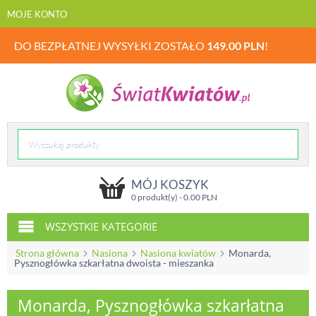
MOJE KONTO
DO BEZPŁATNEJ WYSYŁKI ZOSTAŁO
149.00
PLN
!
MÓJ KOSZYK
0 produkt(y) -
0.00
PLN
WSZYSTKIE KATEGORIE
Strona główna
Nasiona
Nasiona kwiatów
Monarda,
Pysznogłówka szkarłatna dwoista - mieszanka
Monarda, Pysznogłówka szkarłatna