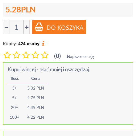
5.28
PLN
−
+
Kupiły:
424 osoby
(0)
Napisz recenzję
Kupuj więcej - płać mniej i oszczędzaj
Ilość
Cena
3+
5.02
PLN
5+
4.75
PLN
20+
4.49
PLN
100+
4.22
PLN