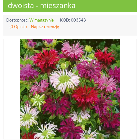
dwoista - mieszanka
Dostępność:
W magazynie
KOD:
003543
(0 Opinie)
Napisz recenzję