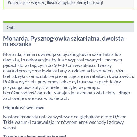
Potrzebujesz większej ilości? Zapytaj o ofertę hurtową!
Opis
Monarda, Pysznogłówka szkarłatna, dwoista -
mieszanka
Monarda, znana również jako pysznogłówka szkarłatna lub
dwoista, to dekoracyjna bylina o wyprostowanych, mocnych
pędach dorastających do 60–80 cm wysokości. Tworzy
charakterystyczne kwiatostany w odcieniach czerwieni, różu i
bieli, dzięki czemu dobrze prezentuje się na rabatach kwiatowych.
Roślina wydziela przyjemny, lekko cytrusowy zapach, który
przyciąga pszczoły, trzmiele i motyle, wspierając
bioróżnorodność ogrodu. Nadaje się także na kwiat cięty i długo
zachowuje świeżość w bukietach.
Głębokość wysiewu
Nasiona monardy należy wysiewać na głębokość około 0,5 cm.
Takie warunki zapewniają im równomierne wschody i zdrowy
wzrost.
Termin wysiewu pod osłonami