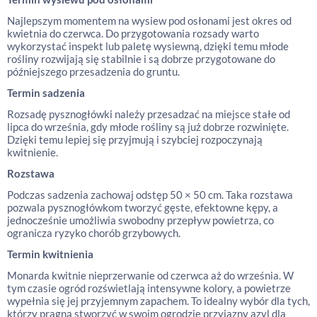
Najlepszym momentem na wysiew pod osłonami jest okres od
kwietnia do czerwca. Do przygotowania rozsady warto
wykorzystać inspekt lub paletę wysiewną, dzięki temu młode
rośliny rozwijają się stabilnie i są dobrze przygotowane do
późniejszego przesadzenia do gruntu.
Termin sadzenia
Rozsadę pysznogłówki należy przesadzać na miejsce stałe od
lipca do września, gdy młode rośliny są już dobrze rozwinięte.
Dzięki temu lepiej się przyjmują i szybciej rozpoczynają
kwitnienie.
Rozstawa
Podczas sadzenia zachowaj odstęp 50 × 50 cm. Taka rozstawa
pozwala pysznogłówkom tworzyć gęste, efektowne kępy, a
jednocześnie umożliwia swobodny przepływ powietrza, co
ogranicza ryzyko chorób grzybowych.
Termin kwitnienia
Monarda kwitnie nieprzerwanie od czerwca aż do września. W
tym czasie ogród rozświetlają intensywne kolory, a powietrze
wypełnia się jej przyjemnym zapachem. To idealny wybór dla tych,
którzy pragną stworzyć w swoim ogrodzie przyjazny azyl dla