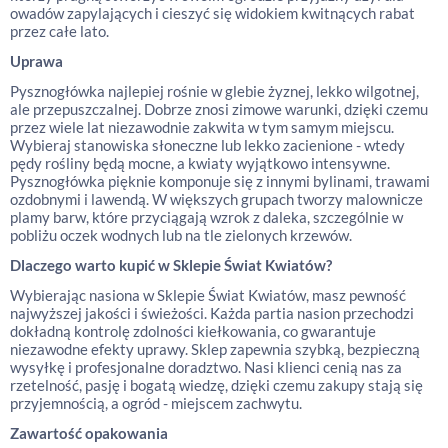
owadów zapylających i cieszyć się widokiem kwitnących rabat
przez całe lato.
Uprawa
Pysznogłówka najlepiej rośnie w glebie żyznej, lekko wilgotnej,
ale przepuszczalnej. Dobrze znosi zimowe warunki, dzięki czemu
przez wiele lat niezawodnie zakwita w tym samym miejscu.
Wybieraj stanowiska słoneczne lub lekko zacienione - wtedy
pędy rośliny będą mocne, a kwiaty wyjątkowo intensywne.
Pysznogłówka pięknie komponuje się z innymi bylinami, trawami
ozdobnymi i lawendą. W większych grupach tworzy malownicze
plamy barw, które przyciągają wzrok z daleka, szczególnie w
pobliżu oczek wodnych lub na tle zielonych krzewów.
Dlaczego warto kupić w Sklepie Świat Kwiatów?
Wybierając nasiona w Sklepie Świat Kwiatów, masz pewność
najwyższej jakości i świeżości. Każda partia nasion przechodzi
dokładną kontrolę zdolności kiełkowania, co gwarantuje
niezawodne efekty uprawy. Sklep zapewnia szybką, bezpieczną
wysyłkę i profesjonalne doradztwo. Nasi klienci cenią nas za
rzetelność, pasję i bogatą wiedzę, dzięki czemu zakupy stają się
przyjemnością, a ogród - miejscem zachwytu.
Zawartość opakowania